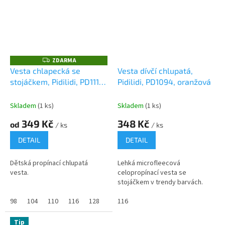
ZDARMA
Z
D
Vesta chlapecká se
Vesta dívčí chlupatá,
A
stojáčkem, Pidilidi, PD1115-
Pidilidi, PD1094, oranžová
R
M
15, tyrkysová
A
Skladem
(1 ks)
Skladem
(1 ks)
349 Kč
348 Kč
od
/ ks
/ ks
DETAIL
DETAIL
Dětská propínací chlupatá
Lehká microfleecová
vesta.
celopropínací vesta se
stojáčkem v trendy barvách.
98
104
110
116
128
140
116
146
152
158
Tip