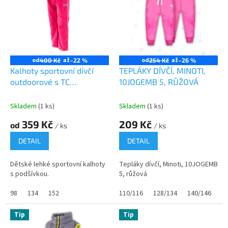
od
až
od
až
400 Kč
–22 %
254 Kč
–26 %
Kalhoty sportovní dívčí
TEPLÁKY DÍVČÍ, MINOTI,
outdoorové s TC
10JOGEMB 5, RŮŽOVÁ
podšívkou, Pidilidi,
PD1074-03, růžová
Skladem
(1 ks)
Skladem
(1 ks)
359 Kč
209 Kč
od
/ ks
/ ks
DETAIL
DETAIL
Dětské lehké sportovní kalhoty
Tepláky dívčí, Minoti, 10JOGEMB
s podšívkou.
5, růžová
98
134
152
110/116
128/134
140/146
1
Tip
Tip