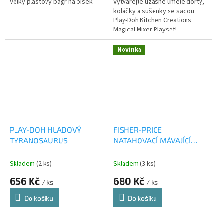
Velký plastový bagr na písek.
Vytvářejte úžasné umělé dorty,
koláčky a sušenky se sadou
Play-Doh Kitchen Creations
Magical Mixer Playset!
Novinka
PLAY-DOH HLADOVÝ
FISHER-PRICE
TYRANOSAURUS
NATAHOVACÍ MÁVAJÍCÍ
TUKAN HNX66
Skladem
(2 ks)
Skladem
(3 ks)
656 Kč
680 Kč
/ ks
/ ks
Do košíku
Do košíku