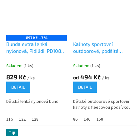
897 Kč
–7 %
Bunda extra lehká
Kalhoty sportovní
nylonová, Pidilidi, PD1087,
outdoorové, podšité
šedá
fleezovou podšívkou,
Pidilidi, PD1121-33, světle
Skladem
(1 ks)
Skladem
(1 ks)
modrá
829 Kč
494 Kč
od
/ ks
/ ks
DETAIL
DETAIL
Dětská lehká nylonová bund.
Dětské outdoorové sportovní
kalhoty s fleecovou podšívkou.
116
122
128
86
146
158
Tip