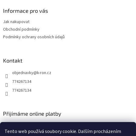
p
a
Informace pro vás
t
Jak nakupovat
í
Obchodní podmínky
Podmínky ochrany osobních údajů
Kontakt
objednavky
@
k-ron.cz
774267134
774267134
Přijímáme online platby
Tento web používá soubory cookie. Dalším procházením