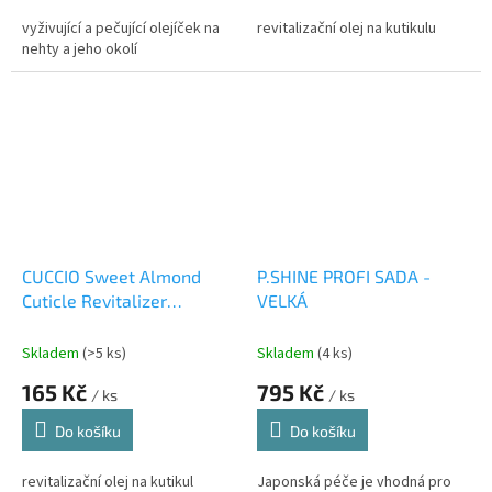
vyživující a pečující olejíček na
revitalizační olej na kutikulu
nehty a jeho okolí
CUCCIO Sweet Almond
P.SHINE PROFI SADA -
Cuticle Revitalizer
VELKÁ
Complex Olej
Skladem
(>5 ks)
Skladem
(4 ks)
165 Kč
795 Kč
/ ks
/ ks
Do košíku
Do košíku
revitalizační olej na kutikul
Japonská péče je vhodná pro