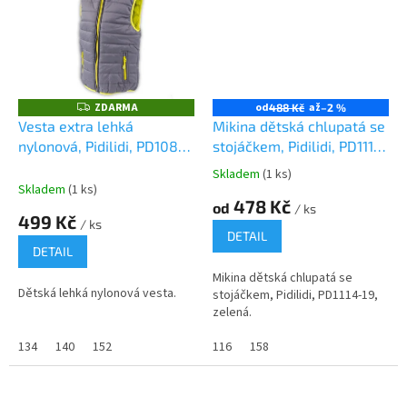
ZDARMA
od
až
Z
488 Kč
–2 %
D
Vesta extra lehká
Mikina dětská chlupatá se
A
nylonová, Pidilidi, PD1086,
stojáčkem, Pidilidi, PD1114-
R
M
šedá
19, zelená
A
Skladem
(1 ks)
Průměrné
Skladem
(1 ks)
hodnocení
478 Kč
od
/ ks
produktu
499 Kč
/ ks
je
DETAIL
0,0
DETAIL
z
Mikina dětská chlupatá se
5
Dětská lehká nylonová vesta.
stojáčkem, Pidilidi, PD1114-19,
hvězdiček.
zelená.
134
140
152
116
158