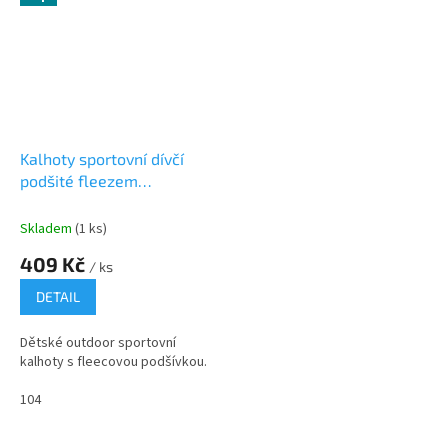
Kalhoty sportovní dívčí
podšité fleezem
outdoorové, Pidilidi,
PD1075-03, růžová
Skladem
(1 ks)
409 Kč
/ ks
DETAIL
Dětské outdoor sportovní
kalhoty s fleecovou podšívkou.
104