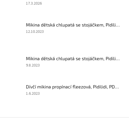
Hodnocení
17.3.2026
produktu
je
5
Mikina dětská chlupatá se stojáčkem, Pidilidi, PD1114-03, růžová
z
5
Hodnocení
12.10.2023
hvězdiček.
produktu
je
5
z
Mikina dětská chlupatá se stojáčkem, Pidilidi, PD1114-06, fialová
5
hvězdiček.
Hodnocení
9.8.2023
produktu
je
5
Dívčí mikina propínací fleezová, Pidilidi, PD1116-03, růžová
z
5
Hodnocení
1.6.2023
hvězdiček.
produktu
je
3
z
Z
5
á
hvězdiček.