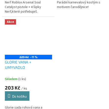
Nerf Roblox Arsenal Soul
Parádní karnevalový kostým s
Catalyst pistole + 4 šipky
motivem čarodějnice!
Nerf,které potřebuješ.
Akce
229 Kč
–11 %
GLORIE VANA +
UMYVADLO
Skladem
(1 ks)
203 Kč
/ ks
Do košíku
Glorie sada rohová vana a