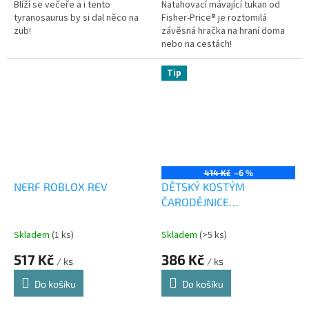
Blíží se večeře a i tento
Natahovací mávající tukan od
tyranosaurus by si dal něco na
Fisher-Price® je roztomilá
zub!
závěsná hračka na hraní doma
nebo na cestách!
Tip
414 Kč
–6 %
NERF ROBLOX REV
DĚTSKÝ KOSTÝM
ČARODĚJNICE
AGÁTA/HALLOWEEN (M)
E-OBAL
Skladem
(1 ks)
Skladem
(>5 ks)
517 Kč
386 Kč
/ ks
/ ks
Do košíku
Do košíku