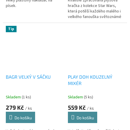
Velký plastový nakladač na
Kvalitně zpracovaná plyšová
písek.
hračka z kolekce Star Wars,
která potěší každého malého i
velkého fanouška světoznámé
počítačové hry Angry Birds.
Tip
BAGR VELKÝ V SÁČKU
PLAY DOH KOUZELNÝ
MIXÉR
Skladem
(1 ks)
Skladem
(5 ks)
279 Kč
559 Kč
/ ks
/ ks
Do košíku
Do košíku