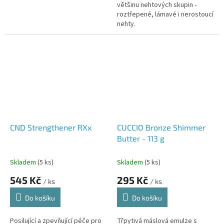
většinu nehtových skupin -
roztřepené, lámavé i nerostoucí
nehty.
CND Strengthener RXx
CUCCIO Bronze Shimmer
Butter - 113 g
Skladem
(5 ks)
Skladem
(5 ks)
545 Kč
295 Kč
/ ks
/ ks
Do košíku
Do košíku
Posilující a zpevňující péče pro
Třpytivá máslová emulze s