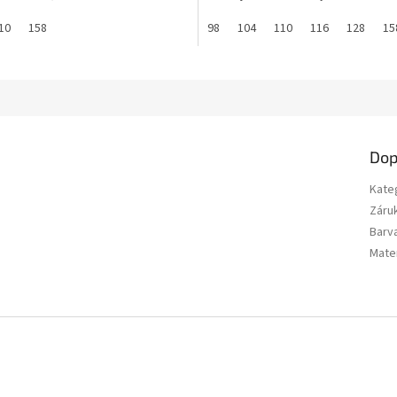
ek.
hvězdiček.
10
158
98
104
110
116
128
15
Dop
Kate
Záru
Barv
Mater