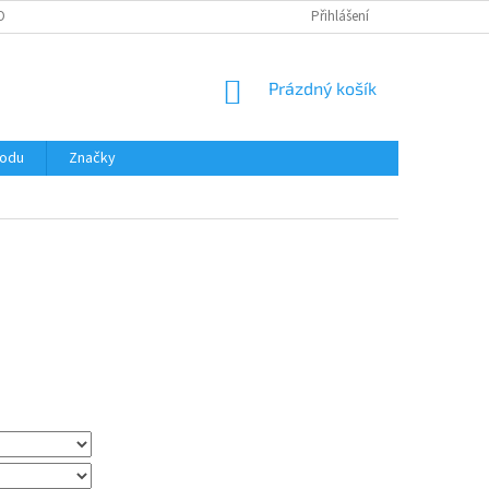
OBNÍCH ÚDAJŮ
Přihlášení
NÁKUPNÍ
Prázdný košík
KOŠÍK
hodu
Značky