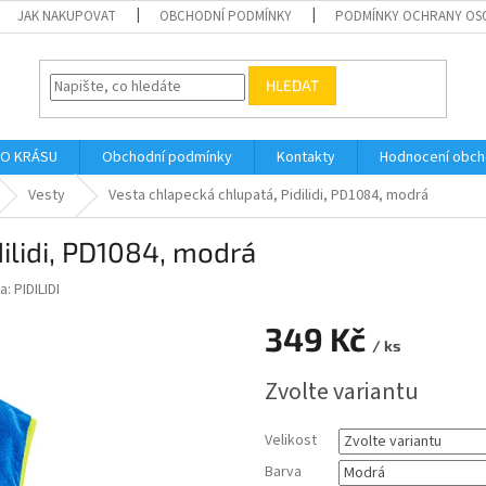
JAK NAKUPOVAT
OBCHODNÍ PODMÍNKY
PODMÍNKY OCHRANY OS
HLEDAT
O KRÁSU
Obchodní podmínky
Kontakty
Hodnocení obc
Vesty
Vesta chlapecká chlupatá, Pidilidi, PD1084, modrá
ilidi, PD1084, modrá
a:
PIDILIDI
349 Kč
/ ks
Měrná
Zvolte variantu
cena:
Velikost
Barva