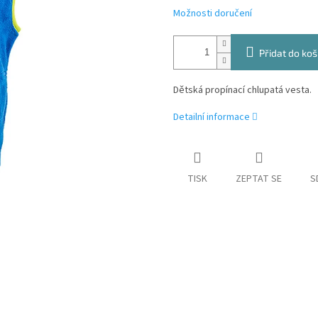
Možnosti doručení
Přidat do koš
Dětská propínací chlupatá vesta.
Detailní informace
TISK
ZEPTAT SE
S