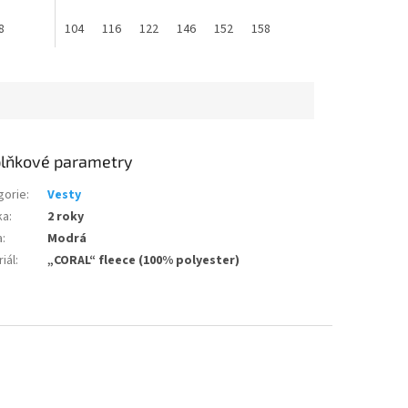
hvězdiček.
8
104
116
122
146
152
158
lňkové parametry
gorie
:
Vesty
ka
:
2 roky
a
:
Modrá
iál
:
„CORAL“ fleece (100% polyester)