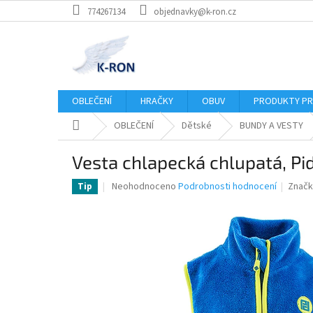
Přejít
774267134
objednavky@k-ron.cz
na
obsah
OBLEČENÍ
HRAČKY
OBUV
PRODUKTY PR
Domů
OBLEČENÍ
Dětské
BUNDY A VESTY
Vesta chlapecká chlupatá, Pid
Průměrné
Neohodnoceno
Podrobnosti hodnocení
Značk
Tip
hodnocení
produktu
je
0,0
z
5
hvězdiček.