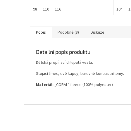
hvězdiček.
hvězdič
98
110
116
104
1
Popis
Podobné (8)
Diskuze
Detailní popis produktu
Dětská propínací chlupatá vesta.
Stojací límec, dvě kapsy, barevné kontrastní lemy.
Materiál:
„CORAL“ fleece (100% polyester)
Z
á
p
a