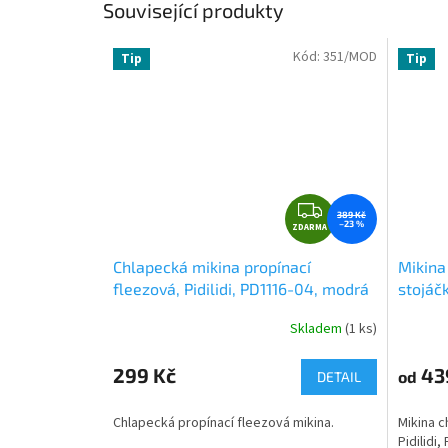
Související produkty
Kód:
351/MOD
Tip
Tip
Z
389 Kč
–23 %
ZDARMA
D
A
Chlapecká mikina propínací
Mikina
R
fleezová, Pidilidi, PD1116-04, modrá
stojáčk
M
tmavě
A
Skladem
(1 ks)
Průměrné
Průměr
hodnocení
hodnoce
produktu
produkt
299 Kč
43
od
DETAIL
je
je
5,0
0,0
Chlapecká propínací fleezová mikina.
Mikina c
z
z
Pidilidi
5
5