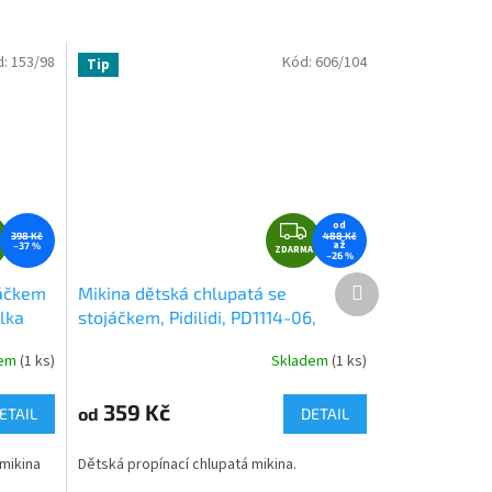
d:
153/98
Kód:
606/104
Tip
Z
Z
od
398 Kč
488 Kč
až
–37 %
D
ZDARMA
D
–26 %
A
A
Další
jáčkem
Mikina dětská chlupatá se
produkt
R
R
olka
stojáčkem, Pidilidi, PD1114-06,
M
M
fialová
A
A
dem
(1 ks)
Skladem
(1 ks)
Průměrné
hodnocení
produktu
359 Kč
od
ETAIL
DETAIL
je
0,0
mikina
Dětská propínací chlupatá mikina.
z
5