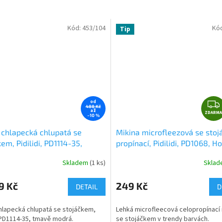
Kód:
453/104
Kó
Tip
od
488 Kč
až
ZDARMA
–10 %
 chlapecká chlupatá se
Mikina microfleezová se sto
em, Pidilidi, PD1114-35,
propínací, Pidilidi, PD1068, H
 modrá
Skladem
(1 ks)
Skla
né
Průměrné
ní
hodnocení
u
produktu
9 Kč
249 Kč
DETAIL
D
je
0,0
hlapecká chlupatá se stojáčkem,
Lehká microfleecová celopropínací 
z
, PD1114-35, tmavě modrá.
se stojáčkem v trendy barvách.
5