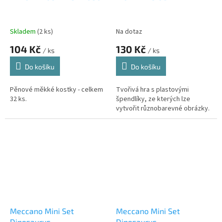
Skladem
(2 ks)
Na dotaz
104 Kč
130 Kč
/ ks
/ ks
Do košíku
Do košíku
Pěnové měkké kostky - celkem
Tvořivá hra s plastovými
32 ks.
špendlíky, ze kterých lze
vytvořit různobarevné obrázky.
Meccano Mini Set
Meccano Mini Set
Dinosaurus
Dinosaurus