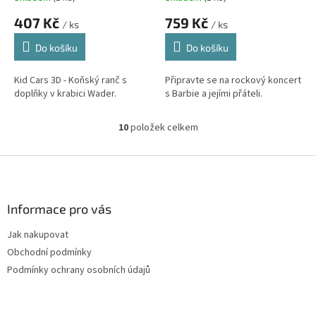
407 Kč
759 Kč
/ ks
/ ks
Do košíku
Do košíku
Kid Cars 3D - Koňský ranč s
Připravte se na rockový koncert
doplňky v krabici Wader.
s Barbie a jejími přáteli.
10
položek celkem
O
v
l
Z
á
á
d
p
a
a
Informace pro vás
c
t
í
Jak nakupovat
í
p
Obchodní podmínky
r
v
Podmínky ochrany osobních údajů
k
y
v