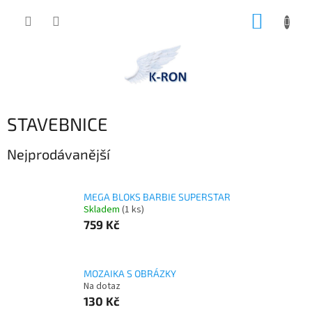
Přejít
NÁKUP
na
obsah
KOŠÍK
STAVEBNICE
Nejprodávanější
MEGA BLOKS BARBIE SUPERSTAR
Skladem
(1 ks)
759 Kč
MOZAIKA S OBRÁZKY
Na dotaz
130 Kč