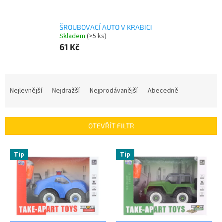
ŠROUBOVACÍ AUTO V KRABICI
Skladem
(>5 ks)
61 Kč
Ř
a
Nejlevnější
Nejdražší
Nejprodávanější
Abecedně
z
e
n
OTEVŘÍT FILTR
í
p
V
r
Tip
Tip
ý
o
p
d
i
u
s
k
p
t
r
ů