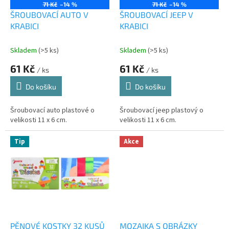
o
71 Kč
–14 %
71 Kč
–14 %
d
ŠROUBOVACÍ AUTO V
ŠROUBOVACÍ JEEP V
u
KRABICI
KRABICI
k
t
Skladem
(>5 ks)
Skladem
(>5 ks)
ů
61 Kč
61 Kč
/ ks
/ ks
Do košíku
Do košíku
Šroubovací auto plastové o
Šroubovací jeep plastový o
velikosti 11 x 6 cm.
velikosti 11 x 6 cm.
Tip
Akce
PĚNOVÉ KOSTKY 32 KUSŮ
MOZAIKA S OBRÁZKY