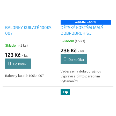
430 Kč
–45 %
BALONKY KUILATÉ 100KS
DĚTSKÝ KOSTÝM MALÝ
007
DOBRODRUH S
PŘÍSLUŠENSTVÍM
Skladem
(>5 ks)
Průměrné
Skladem
(1 ks)
hodnocení
236 Kč
/ ks
produktu
123 Kč
/ ks
je
Do košíku
0,0
Do košíku
z
5
Vydej se na dobrodružnou
Balonky kulaté 100ks 007.
hvězdiček.
výpravu s tímto parádním
vybavením!
Tip