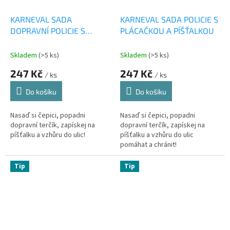
KARNEVAL SADA
KARNEVAL SADA POLICIE S
DOPRAVNÍ POLICIE S
PLÁCAČKOU A PÍŠŤALKOU
PLÁCAČKOU A PÍŠŤALKOU
Skladem
(>5 ks)
Skladem
(>5 ks)
247 Kč
247 Kč
/ ks
/ ks
Do košíku
Do košíku
Nasaď si čepici, popadni
Nasaď si čepici, popadni
dopravní terčík, zapískej na
dopravní terčík, zapískej na
píšťalku a vzhůru do ulic!
píšťalku a vzhůru do ulic
pomáhat a chránit!
Tip
Tip