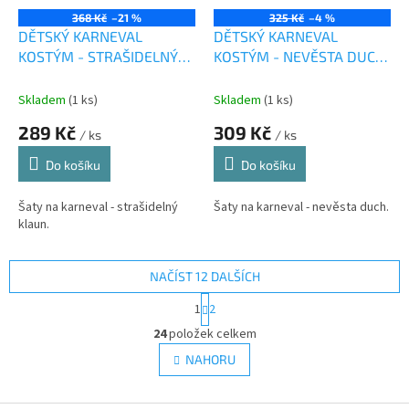
368 Kč
–21 %
325 Kč
–4 %
DĚTSKÝ KARNEVAL
DĚTSKÝ KARNEVAL
KOSTÝM - STRAŠIDELNÝ
KOSTÝM - NEVĚSTA DUCH,
KLAUN 120 - 130 CM
110 - 120 CM
Skladem
(1 ks)
Skladem
(1 ks)
289 Kč
309 Kč
/ ks
/ ks
Do košíku
Do košíku
Šaty na karneval - strašidelný
Šaty na karneval - nevěsta duch.
klaun.
NAČÍST 12 DALŠÍCH
S
1
2
t
O
r
24
položek celkem
v
á
l
NAHORU
n
á
k
d
o
v