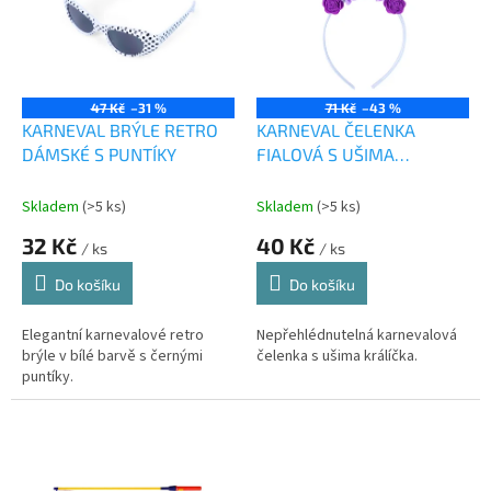
i
u
s
k
p
t
r
ů
o
47 Kč
–31 %
71 Kč
–43 %
d
KARNEVAL BRÝLE RETRO
KARNEVAL ČELENKA
u
DÁMSKÉ S PUNTÍKY
FIALOVÁ S UŠIMA
k
KRÁLÍČKA DĚTSKÁ
t
Skladem
(>5 ks)
Skladem
(>5 ks)
ů
32 Kč
40 Kč
/ ks
/ ks
Do košíku
Do košíku
Elegantní karnevalové retro
Nepřehlédnutelná karnevalová
brýle v bílé barvě s černými
čelenka s ušima králíčka.
puntíky.