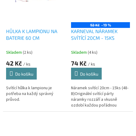
92 Kč
–19 %
HŮLKA K LAMPIONU NA
KARNEVAL NÁRAMEK
BATERIE 60 CM
SVÍTÍCÍ 20CM - 15KS
Skladem
(2 ks)
Skladem
(4 ks)
42 Kč
74 Kč
/ ks
/ ks
Do košíku
Do košíku
Svítící hůlka k lampionu je
Náramek svítící 20cm - 15ks (48-
potřeba na každý správný
B)Originální svítící párty
průvod.
náramky rozzáří a vkusně
ozdobí každou pořádnou
oslavu.