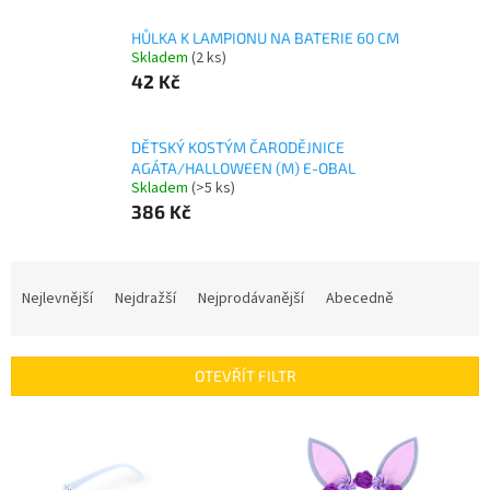
HŮLKA K LAMPIONU NA BATERIE 60 CM
Skladem
(2 ks)
42 Kč
DĚTSKÝ KOSTÝM ČARODĚJNICE
AGÁTA/HALLOWEEN (M) E-OBAL
Skladem
(>5 ks)
386 Kč
Ř
a
Nejlevnější
Nejdražší
Nejprodávanější
Abecedně
z
e
n
OTEVŘÍT FILTR
í
p
V
r
ý
o
p
d