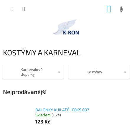
Přejít
NÁKUP
na
obsah
KOŠÍK
KOSTÝMY A KARNEVAL
Karnevalové
Kostýmy
doplňky
Nejprodávanější
BALONKY KUILATÉ 100KS 007
Skladem
(1 ks)
123 Kč