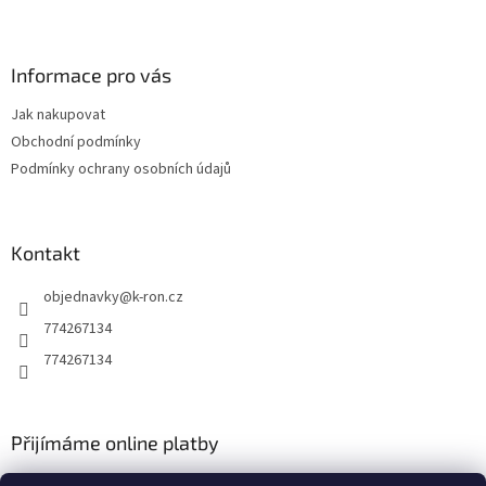
Z
a
á
c
á
n
í
p
í
p
a
Informace pro vás
r
t
v
Jak nakupovat
í
k
Obchodní podmínky
y
v
Podmínky ochrany osobních údajů
ý
p
i
s
Kontakt
u
objednavky
@
k-ron.cz
774267134
774267134
Přijímáme online platby