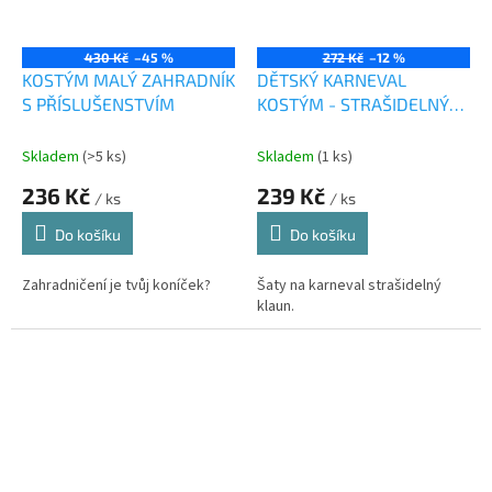
430 Kč
–45 %
272 Kč
–12 %
KOSTÝM MALÝ ZAHRADNÍK
DĚTSKÝ KARNEVAL
S PŘÍSLUŠENSTVÍM
KOSTÝM - STRAŠIDELNÝ
KLAUN 110 - 120 CM
Skladem
(>5 ks)
Skladem
(1 ks)
236 Kč
239 Kč
/ ks
/ ks
Do košíku
Do košíku
Zahradničení je tvůj koníček?
Šaty na karneval strašidelný
klaun.