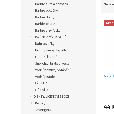
n
a
Barbie auta a nábytek
Nejlev
e
z
Barbie oblečky
l
e
Barbie domy
V
n
Akce
Barbie ostatní
ý
í
Barbie a zvířátka
p
p
i
r
BAZÉNY A VŠE K VODĚ
s
o
Nafukovačky
p
d
Nožní pumpy, lepidla
r
u
Ostatní k vodě
o
k
Šnorchly, brýle a vesla
d
t
Vodní bomby, potápění
u
ů
VYST
k
Vodní pistole
t
BIŽUTERIE
ů
DEŠTNÍKY
DISNEY, LICENČNÍ ZBOŽÍ
Disney
44 
Avengers