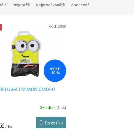
nější
Nejdražší
Nejprodávanější
Abecedně
Kód:
2950
49 Kč
–10 %
ŘELOVACÍ MIMOŇ GMD40
Skladem
(1 ks)
Do košíku
Kč
/ ks