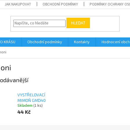
JAK NAKUPOVAT
OBCHODNÍ PODMÍNKY
PODMÍNKY OCHRANY OS
HLEDAT
O KRÁSU
Obchodní podmínky
Kontakty
Hodnocení obc
moni
oni
odávanější
VYSTŘELOVACÍ
MIMOŇ GMD40
Skladem
(1 ks)
44 Kč