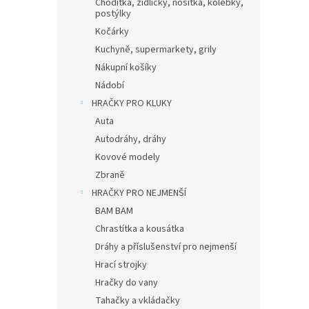
Chodítka, židličky, nosítka, kolébky,
postýlky
Kočárky
Kuchyně, supermarkety, grily
Nákupní košíky
Nádobí
HRAČKY PRO KLUKY
Auta
Autodráhy, dráhy
Kovové modely
Zbraně
HRAČKY PRO NEJMENŠÍ
BAM BAM
Chrastítka a kousátka
Dráhy a příslušenství pro nejmenší
Hrací strojky
Hračky do vany
Tahačky a vkládačky