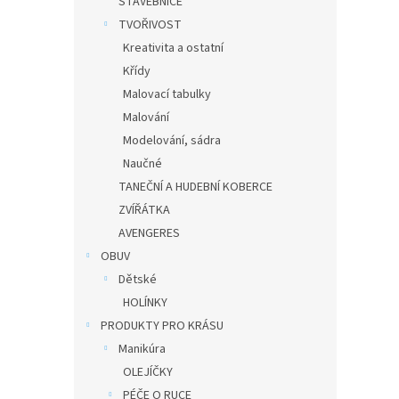
STAVEBNICE
TVOŘIVOST
Kreativita a ostatní
Křídy
Malovací tabulky
Malování
Modelování, sádra
Naučné
TANEČNÍ A HUDEBNÍ KOBERCE
ZVÍŘÁTKA
AVENGERES
OBUV
Dětské
HOLÍNKY
PRODUKTY PRO KRÁSU
Manikúra
OLEJÍČKY
PÉČE O RUCE