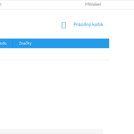
OBNÍCH ÚDAJŮ
Přihlášení
NÁKUPNÍ
Prázdný košík
KOŠÍK
hodu
Značky