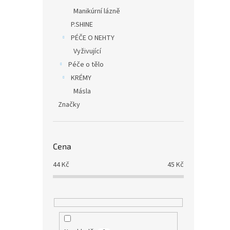
Manikúrní lázně
P.SHINE
PÉČE O NEHTY
Vyživující
Péče o tělo
KRÉMY
Másla
Značky
Cena
44
Kč
45
Kč