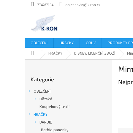
Přejít
774267134
objednavky@k-ron.cz
na
obsah
OBLEČENÍ
HRAČKY
OBUV
PRODUKTY PR
Domů
HRAČKY
DISNEY, LICENČNÍ ZBOŽÍ
Mi
P
Mim
o
Přeskočit
s
Kategorie
kategorie
Nejpr
t
r
OBLEČENÍ
a
Dětské
n
Koupelnový textil
n
í
HRAČKY
p
BARBIE
a
Barbie panenky
Ř