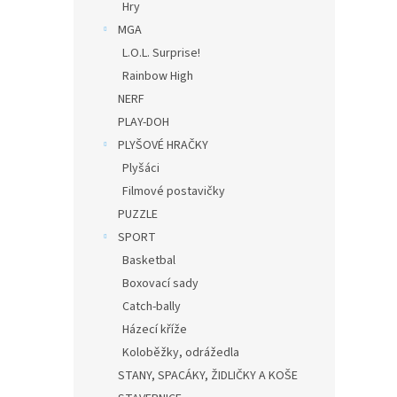
Hry
MGA
L.O.L. Surprise!
Rainbow High
NERF
PLAY-DOH
PLYŠOVÉ HRAČKY
Plyšáci
Filmové postavičky
PUZZLE
SPORT
Basketbal
Boxovací sady
Catch-bally
Házecí kříže
Koloběžky, odrážedla
STANY, SPACÁKY, ŽIDLIČKY A KOŠE