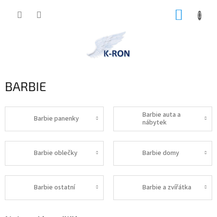
Přejít
NÁKUP
na
obsah
KOŠÍK
BARBIE
Barbie auta a
Barbie panenky
nábytek
Barbie oblečky
Barbie domy
Barbie ostatní
Barbie a zvířátka