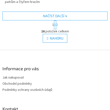
patrům a čtyřem hracím
místnostem včetně podkrovní
postele, koupelny, kuchyně a
jídelny.
NAČÍST DALŠÍ 4
S
1
2
t
O
r
16
položek celkem
v
á
l
NAHORU
n
á
k
d
o
v
Z
a
á
c
á
n
í
p
í
p
a
Informace pro vás
r
t
v
Jak nakupovat
í
k
Obchodní podmínky
y
v
Podmínky ochrany osobních údajů
ý
p
i
s
Kontakt