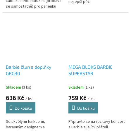
kabelku nebo batůžek (prodává
nejlepší péči!
se samostatně) pro panenku
Barbie®
Barbie člun s doplňky
MEGA BLOKS BARBIE
GRG30
SUPERSTAR
Skladem
(3 ks)
Skladem
(1 ks)
636 Kč
759 Kč
/ ks
/ ks
Do košíku
Do košíku
Se skvělými funkcemi,
Připravte se na rockový koncert
barevným designem a
s Barbie a jejími přáteli.