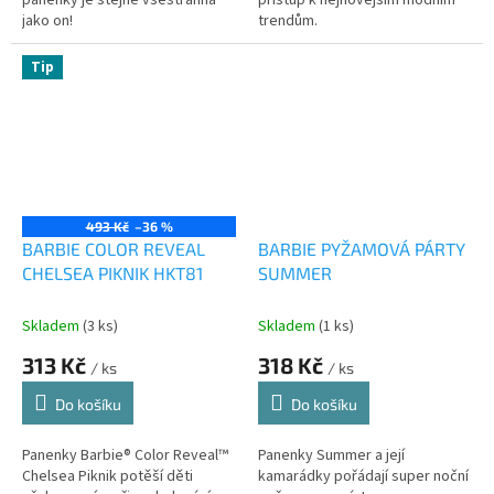
panenky je stejně všestranná
přístup k nejnovějším módním
jako on!
trendům.
Tip
493 Kč
–36 %
BARBIE COLOR REVEAL
BARBIE PYŽAMOVÁ PÁRTY
CHELSEA PIKNIK HKT81
SUMMER
Skladem
(3 ks)
Skladem
(1 ks)
313 Kč
318 Kč
/ ks
/ ks
Do košíku
Do košíku
Panenky Barbie® Color Reveal™
Panenky Summer a její
Chelsea Piknik potěší děti
kamarádky pořádají super noční