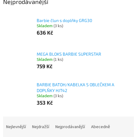
Nejprodávanější
Barbie člun s doplňky GRG30
Skladem
(3 ks)
636 Kč
MEGA BLOKS BARBIE SUPERSTAR
Skladem
(1 ks)
759 Kč
BARBIE BATOH/KABELKA S OBLEČKEM A
DOPLŇKY HJT42
Skladem
(3 ks)
353 Kč
Ř
a
Nejlevnější
Nejdražší
Nejprodávanější
Abecedně
z