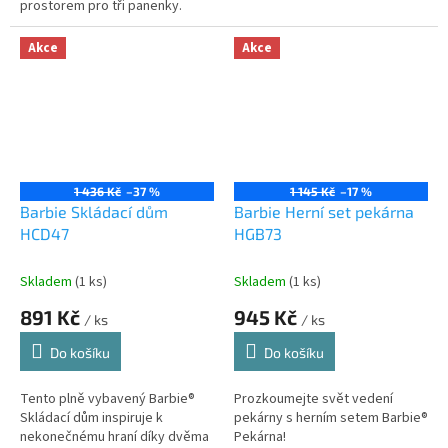
prostorem pro tři panenky.
Akce
Akce
1 436 Kč
–37 %
1 145 Kč
–17 %
Barbie Skládací dům
Barbie Herní set pekárna
HCD47
HGB73
Skladem
(1 ks)
Skladem
(1 ks)
891 Kč
945 Kč
/ ks
/ ks
Do košíku
Do košíku
Tento plně vybavený Barbie®
Prozkoumejte svět vedení
Skládací dům inspiruje k
pekárny s herním setem Barbie®
nekonečnému hraní díky dvěma
Pekárna!