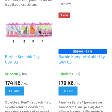
Míč s obrázkem panenek barbie
Barbie®!
o velikosti cca 23 cm.
Akce
229 Kč
–21 %
Barbie Ken oblečky
Barbie Kompletní oblečky
GWF03
GWF05
Skladem
(2 ks)
Skladem
(1 ks)
174 Kč
179 Kč
/ ks
/ ks
DETAIL
DETAIL
Oblečte si Ken® na cokoli - tato
Panenka Barbie® (prodává se
skvělá kolekce oděvů pro
samostatně) miluje svůj vlastní