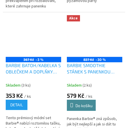
překvapením při rozbalování,
pyžamovou párty
které zahrnuje panenku
Chelsea™, stylové módní
doplňky a hru se změnou barev.
Akce
367 Kč
–3 %
837 Kč
–30 %
BARBIE BATOH/KABELKA S
BARBIE SMOOTHIE
OBLEČKEM A DOPLŇKY
STÁNEK S PANENKOU
HJT42
GRN75
Skladem
(3 ks)
Skladem
(2 ks)
353 Kč
579 Kč
/ ks
/ ks
DETAIL
Do košíku
Tento prémiový módní set
Panenka Barbie® zná způsob,
Barbie® nabízí roztomilou tašku,
jak být nejlepší a jak si dát tu