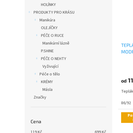
i
r
n
HOLÍNKY
s
o
e
PRODUKTY PRO KRÁSU
p
d
l
r
u
Manikúra
o
k
OLEJÍČKY
d
t
PÉČE O RUCE
u
ů
Manikúrní lázně
TEPLÁ
k
P.SHINE
MOD
t
ů
PÉČE O NEHTY
Vyživující
Péče o tělo
1
od
KRÉMY
Másla
Teplák
Značky
86/92
Po
Cena
119
Kč
699
Kč