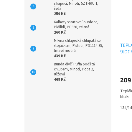
s kapucí, Minoti, 5ZTHRU 1,
šedá
259 Kč
Kalhoty sportovní outdoor,
Pidilidi, PD956, zelená
260 Kč
Mikina chlapecká chlupatá se
TEPL
stojáčkem, Pidilidi, PD1114-35,
tmavě modrá
9JOG
439 Kč
Bunda dívčí Puffa podšitá
chlupem, Minoti, Pops 2,
růžová
209
469 Kč
Teplák
khaki
134/1