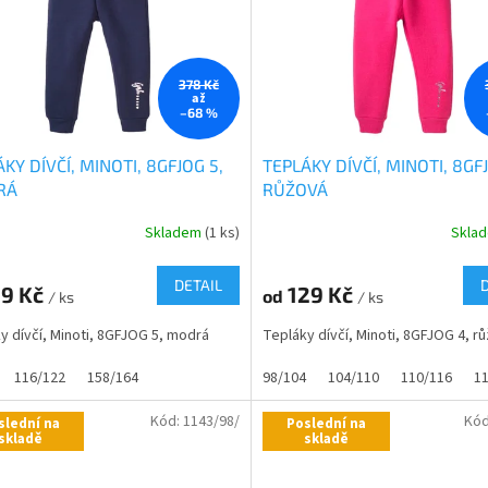
378 Kč
až
–68 %
KY DÍVČÍ, MINOTI, 8GFJOG 5,
TEPLÁKY DÍVČÍ, MINOTI, 8GF
RÁ
RŮŽOVÁ
Skladem
(1 ks)
Skla
DETAIL
19 Kč
129 Kč
od
/ ks
/ ks
y dívčí, Minoti, 8GFJOG 5, modrá
Tepláky dívčí, Minoti, 8GFJOG 4, r
116/122
158/164
98/104
104/110
110/116
1
Kód:
1143/98/
Kó
slední na
Poslední na
skladě
skladě