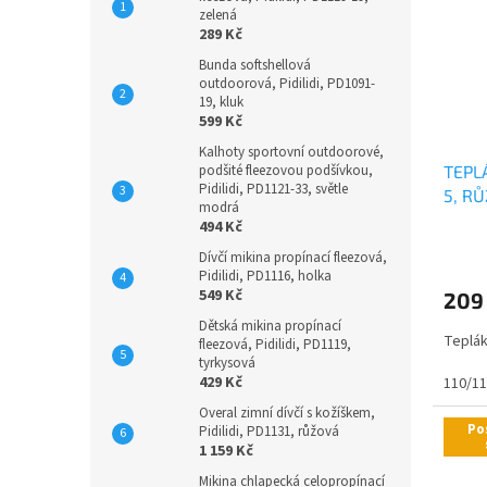
zelená
289 Kč
Bunda softshellová
outdoorová, Pidilidi, PD1091-
19, kluk
599 Kč
Kalhoty sportovní outdoorové,
podšité fleezovou podšívkou,
TEPL
Pidilidi, PD1121-33, světle
5, R
modrá
494 Kč
Dívčí mikina propínací fleezová,
Pidilidi, PD1116, holka
549 Kč
209
Dětská mikina propínací
Teplák
fleezová, Pidilidi, PD1119,
tyrkysová
429 Kč
110/1
Overal zimní dívčí s kožíškem,
Po
Pidilidi, PD1131, růžová
1 159 Kč
Mikina chlapecká celopropínací