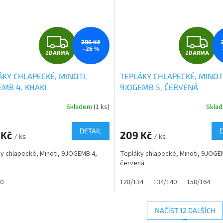
Z
Z
286 Kč
–26 %
ZDARMA
ZDARMA
D
D
ÁKY CHLAPECKÉ, MINOTI,
TEPLÁKY CHLAPECKÉ, MINOTI
A
A
EMB 4, KHAKI
9JOGEMB 5, ČERVENÁ
R
R
Skladem
(1 ks)
Skla
Průměrné
hodnocení
M
produktu
DETAIL
 Kč
209 Kč
/ ks
je
/ ks
A
A
0,0
y chlapecké, Minoti, 9JOGEMB 4,
Tepláky chlapecké, Minoti, 9JOGE
z
červená
5
hvězdiček.
40
128/134
134/140
158/164
NAČÍST 12 DALŠÍCH