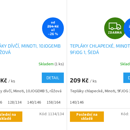
Z
od
254 Kč
až
ZDARMA
–26 %
D
ÁKY DÍVČÍ, MINOTI, 10JOGEMB
TEPLÁKY CHLAPECKÉ, MINOTI
A
ŮŽOVÁ
9FJOG 1, ŠEDÁ
R
Skladem
(1 ks)
Skla
DETAIL
 Kč
209 Kč
/ ks
/ ks
A
y dívčí, Minoti, 10JOGEMB 5, růžová
Tepláky chlapecké, Minoti, 9FJOG 
16
128/134
140/146
158/164
140/146
Kód:
1134/134
Kód:
slední na
Poslední na
skladě
skladě