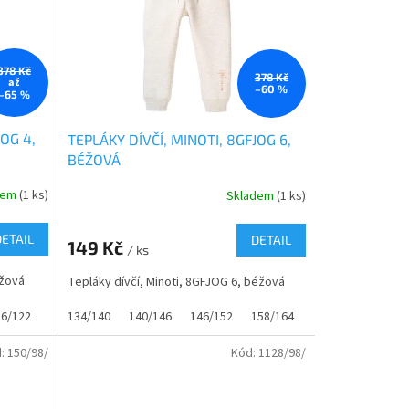
378 Kč
378 Kč
až
–60 %
–65 %
JOG 4,
TEPLÁKY DÍVČÍ, MINOTI, 8GFJOG 6,
BÉŽOVÁ
dem
(1 ks)
Skladem
(1 ks)
DETAIL
DETAIL
149 Kč
/ ks
ůžová.
Tepláky dívčí, Minoti, 8GFJOG 6, béžová
16/122
122/128
134/140
128/134
140/146
134/140
146/152
140/146
158/164
146/152
158/164
d:
150/98/
Kód:
1128/98/