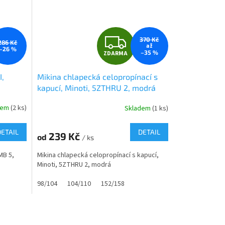
Z
370 Kč
286 Kč
až
–26 %
–35 %
ZDARMA
D
,
Mikina chlapecká celopropínací s
A
kapucí, Minoti, 5ZTHRU 2, modrá
R
dem
(2 ks)
Skladem
(1 ks)
M
M
DETAIL
DETAIL
239 Kč
od
/ ks
A
MB 5,
Mikina chlapecká celopropínací s kapucí,
Minoti, 5ZTHRU 2, modrá
98/104
104/110
152/158