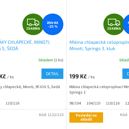
Z
Z
254 Kč
–25 %
ZDARMA
ZDARMA
D
D
ÁKY CHLAPECKÉ, MINOTI,
Mikina chlapecká celopropín
A
A
 5, ŠEDÁ
Minoti, Springs 3, kluk
R
R
Skladem
(1 ks)
Skla
rné
cení
M
ktu
DETAIL
 Kč
199 Kč
/ ks
/ ks
A
A
y chlapecké, Minoti, 9FJOG 5, šedá
Mikina chlapecká celopropínací Min
Springs 3
ček.
110/116
98/104
104/110
110/116
1
Kód:
1122/110
Kód:
Poslední na
skladě