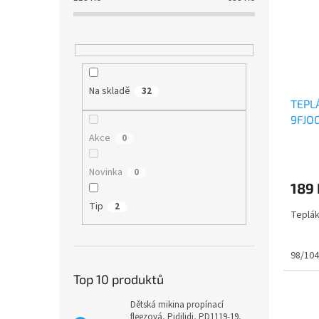
Na skladě
32
TEPL
9FJOG
Akce
0
Průmě
hodno
Novinka
0
produ
189
je
0,0
Tip
2
Teplák
z
5
hvězdi
98/104
Top 10 produktů
Dětská mikina propínací
fleezová, Pidilidi, PD1119-19,