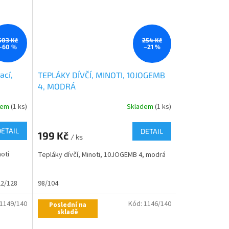
503 Kč
254 Kč
–60 %
–21 %
ací,
TEPLÁKY DÍVČÍ, MINOTI, 10JOGEMB
4, MODRÁ
dem
(1 ks)
Skladem
(1 ks)
M
DETAIL
DETAIL
199 Kč
/ ks
oti
Tepláky dívčí, Minoti, 10JOGEMB 4, modrá
22/128
98/104
1149/140
Kód:
1146/140
Poslední na
skladě