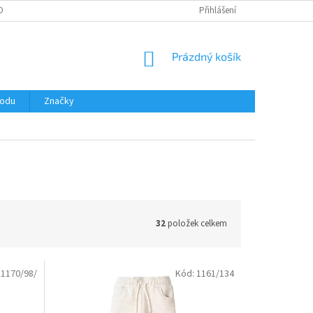
OBNÍCH ÚDAJŮ
Přihlášení
NÁKUPNÍ
Prázdný košík
KOŠÍK
hodu
Značky
32
položek celkem
:
1170/98/
Kód:
1161/134