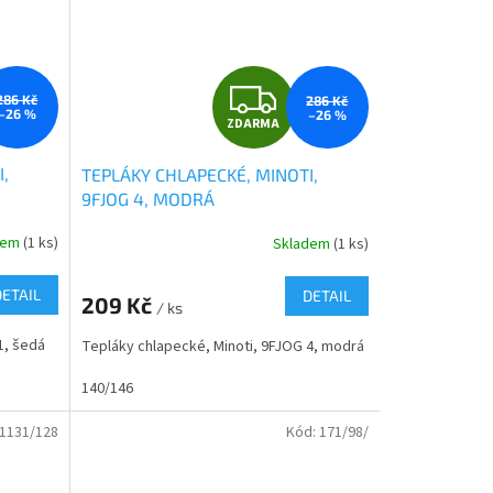
Z
286 Kč
286 Kč
–26 %
–26 %
ZDARMA
D
,
TEPLÁKY CHLAPECKÉ, MINOTI,
A
9FJOG 4, MODRÁ
R
dem
(1 ks)
Skladem
(1 ks)
Průměrné
hodnocení
M
M
produktu
DETAIL
DETAIL
209 Kč
je
/ ks
A
0,0
1, šedá
Tepláky chlapecké, Minoti, 9FJOG 4, modrá
z
5
140/146
hvězdiček.
1131/128
Kód:
171/98/