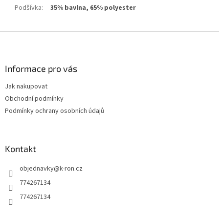
Podšívka
:
35% bavlna, 65% polyester
Z
á
p
a
Informace pro vás
t
Jak nakupovat
í
Obchodní podmínky
Podmínky ochrany osobních údajů
Kontakt
objednavky
@
k-ron.cz
774267134
774267134