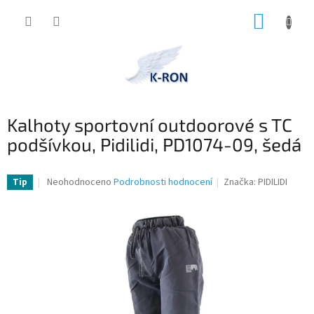
Přejít
NÁKUP
na
obsah
KOŠÍK
Kalhoty sportovní outdoorové s TC
podšívkou, Pidilidi, PD1074-09, šedá
Průměrné
Neohodnoceno
Podrobnosti hodnocení
Značka:
PIDILIDI
Tip
hodnocení
produktu
je
0,0
z
5
hvězdiček.