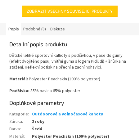
ZOBRAZIT VŠECHNY SOUVISEJÍCÍ PRODUKTY
Popis
Podobné (8)
Diskuze
Detailní popis produktu
Dětské lehké sportovní kalhoty s podšívkou, v pase do gumy
(efekt dvojitého pasu, vnitřní guma s logem Pidilidi) + šnůrka na
stažení. Reflexní potisk na přední a zadní nohavici.
Materiál:
Polyester Peachskin (100% polyester)
Podšívka:
35
% bavlna 65% polyester
Doplňkové parametry
Kategorie
:
Outdoorové a volnočasové kahoty
Záruka
:
2 roky
Barva
:
Šedá
Materiál
:
Polyester Peachskin (100% polyester)