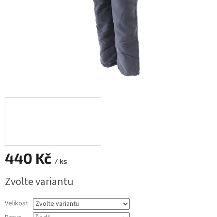
440 Kč
/ ks
Měrná
Zvolte variantu
cena:
Velikost