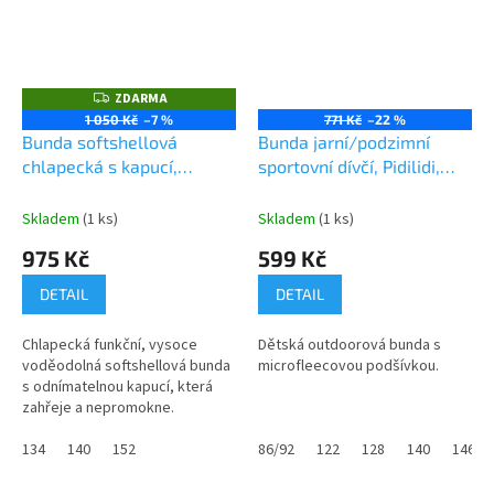
ZDARMA
Z
D
1 050 Kč
–7 %
771 Kč
–22 %
A
Bunda softshellová
Bunda jarní/podzimní
R
M
chlapecká s kapucí,
sportovní dívčí, Pidilidi,
A
Pidilidi, PD1102-02, kluk
PD1100-01, Holka
Skladem
(1 ks)
Skladem
(1 ks)
975 Kč
599 Kč
DETAIL
DETAIL
Chlapecká funkční, vysoce
Dětská outdoorová bunda s
voděodolná softshellová bunda
microfleecovou podšívkou.
s odnímatelnou kapucí, která
zahřeje a nepromokne.
134
140
152
86/92
122
128
140
146