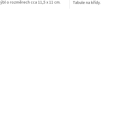
kýbl o rozměrech cca 11,5 x 11 cm.
Tabule na křídy.
O
v
l
á
d
a
c
í
p
r
v
k
y
v
ý
p
i
s
u