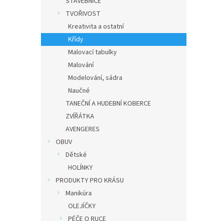
STAVEBNICE
TVOŘIVOST
Kreativita a ostatní
Křídy
Malovací tabulky
Malování
Modelování, sádra
Naučné
TANEČNÍ A HUDEBNÍ KOBERCE
ZVÍŘÁTKA
AVENGERES
OBUV
Dětské
HOLÍNKY
PRODUKTY PRO KRÁSU
Manikúra
OLEJÍČKY
PÉČE O RUCE