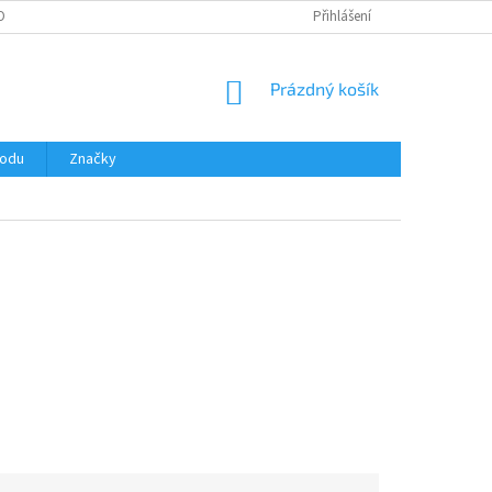
OBNÍCH ÚDAJŮ
Přihlášení
NÁKUPNÍ
Prázdný košík
KOŠÍK
hodu
Značky