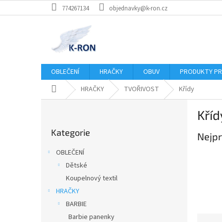
Přejít
774267134
objednavky@k-ron.cz
na
obsah
OBLEČENÍ
HRAČKY
OBUV
PRODUKTY PR
Domů
HRAČKY
TVOŘIVOST
Křídy
P
Kříd
o
Přeskočit
s
Kategorie
kategorie
Nejpr
t
r
OBLEČENÍ
a
Dětské
n
Koupelnový textil
n
í
HRAČKY
p
BARBIE
a
Barbie panenky
Ř