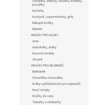
Chodítka, židličky, nosítka, kolébky,
postýlky
Kočárky
Kuchyně, supermarkety, grily
Nákupní košíky
Nádobí
HRAČKY PRO KLUKY
Auta
Autodráhy, dráhy
Kovové modely
Zbraně
HRAČKY PRO NEJMENŠÍ
BAM BAM
Chrastítka a kousátka
Dráhy a příslušenství pro nejmenší
Hrací strojky
Hračky do vany
Tahačky a vkládačky