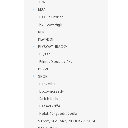
Hry
MGA
L.O.L. Surprise!
Rainbow High
NERF
PLAY-DOH
PLYŠOVÉ HRAČKY
Plyšáci
Filmové postavičky
PUZZLE
SPORT
Basketbal
Boxovací sady
Catch-bally
Házecí kříže
Koloběžky, odrážedla
STANY, SPACÁKY, ŽIDLIČKY A KOŠE