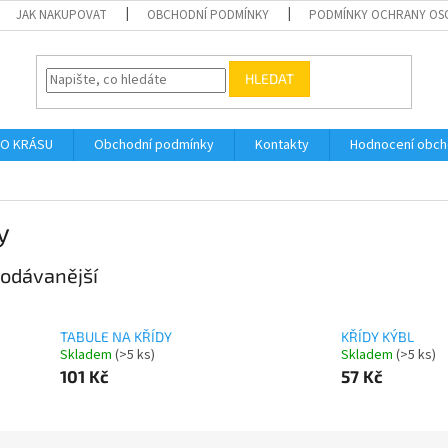
JAK NAKUPOVAT
OBCHODNÍ PODMÍNKY
PODMÍNKY OCHRANY OS
HLEDAT
O KRÁSU
Obchodní podmínky
Kontakty
Hodnocení obc
y
odávanější
TABULE NA KŘÍDY
KŘÍDY KÝBL
Skladem
(>5 ks)
Skladem
(>5 ks)
101 Kč
57 Kč