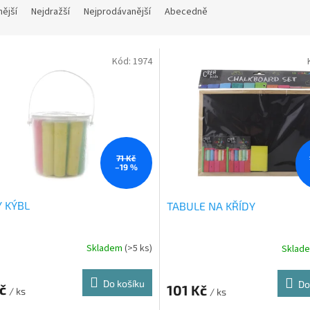
nější
Nejdražší
Nejprodávanější
Abecedně
Kód:
1974
71 Kč
–19 %
Y KÝBL
TABULE NA KŘÍDY
Skladem
(>5 ks)
Sklad
Do košíku
Do
Kč
101 Kč
/ ks
/ ks