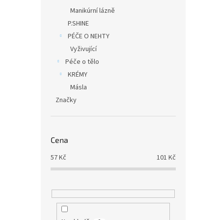
Manikúrní lázně
P.SHINE
PÉČE O NEHTY
Vyživující
Péče o tělo
KRÉMY
Másla
Značky
Cena
57
Kč
101
Kč