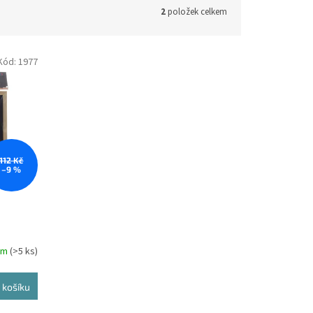
2
položek celkem
Kód:
1977
112 Kč
–9 %
em
(>5 ks)
 košíku