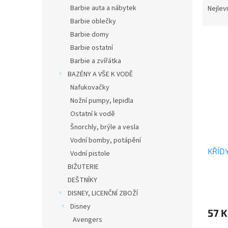
n
a
Barbie auta a nábytek
Nejlev
e
z
Barbie oblečky
l
e
Barbie domy
V
n
Barbie ostatní
ý
í
Barbie a zvířátka
p
p
i
r
BAZÉNY A VŠE K VODĚ
s
o
Nafukovačky
p
d
Nožní pumpy, lepidla
r
u
Ostatní k vodě
o
k
Šnorchly, brýle a vesla
d
t
Vodní bomby, potápění
u
ů
KŘÍD
k
Vodní pistole
t
BIŽUTERIE
ů
DEŠTNÍKY
DISNEY, LICENČNÍ ZBOŽÍ
Disney
57 
Avengers