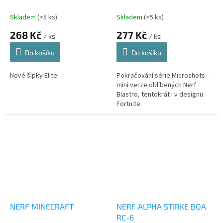
Skladem
(>5 ks)
Skladem
(>5 ks)
268 Kč
277 Kč
/ ks
/ ks
Do košíku
Do košíku
Nové šipky Elite!
Pokračování série Microshots -
mini verze oblíbených Nerf
Blastro, tentokrát i v designu
Fortnite.
NERF MINECRAFT
NERF ALPHA STIRKE BOA
RC-6