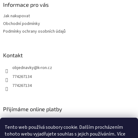
p
a
Informace pro vás
r
t
v
Jak nakupovat
í
k
Obchodní podmínky
y
v
Podmínky ochrany osobních údajů
ý
p
i
s
Kontakt
u
objednavky
@
k-ron.cz
774267134
774267134
Přijímáme online platby
Tento web používá soubory cookie. Dalším procházením
tohoto webu vyjadřujete souhlas s jejich používáním.. Více