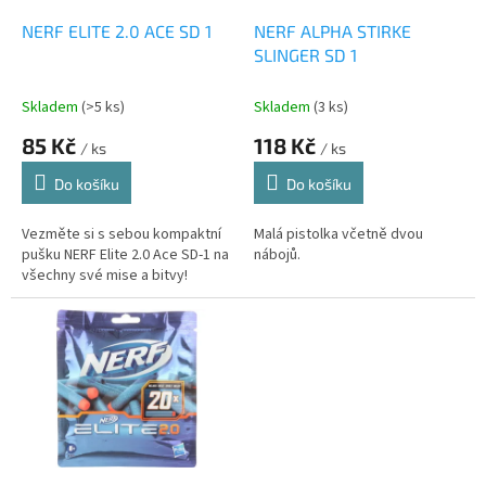
o
d
NERF ELITE 2.0 ACE SD 1
NERF ALPHA STIRKE
u
SLINGER SD 1
k
t
Skladem
(>5 ks)
Skladem
(3 ks)
ů
85 Kč
118 Kč
/ ks
/ ks
Do košíku
Do košíku
Vezměte si s sebou kompaktní
Malá pistolka včetně dvou
pušku NERF Elite 2.0 Ace SD-1 na
nábojů.
všechny své mise a bitvy!