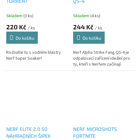
TORRENT
QS-4
Skladem
(3 ks)
Skladem
(4 ks)
220 Kč
244 Kč
/ ks
/ ks
Do košíku
Do košíku
Rozbalte to s vodními blástry
Nerf Alpha Strike Fang QS-4 je
Nerf Super Soaker!
odpalovací zařízení ideální pro
ty, kteří s Nerfem začínají.
NERF ELITE 2.0 50
NERF MICROSHOTS
NÁHRADNÍCH ŠIPEK
FORTNITE