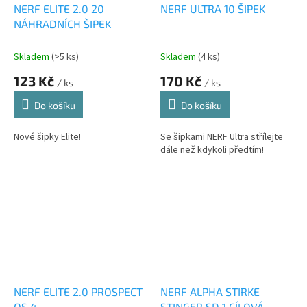
NERF ELITE 2.0 20
NERF ULTRA 10 ŠIPEK
NÁHRADNÍCH ŠIPEK
Skladem
(>5 ks)
Skladem
(4 ks)
123 Kč
170 Kč
/ ks
/ ks
Do košíku
Do košíku
Nové šipky Elite!
Se šipkami NERF Ultra střílejte
dále než kdykoli předtím!
NERF ELITE 2.0 PROSPECT
NERF ALPHA STIRKE
QS 4
STINGER SD 1 CÍLOVÁ