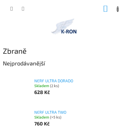
Přejít
NÁKUP
na
obsah
KOŠÍK
Zbraně
Nejprodávanější
NERF ULTRA DORADO
Skladem
(2 ks)
628 Kč
NERF ULTRA TWO
Skladem
(>5 ks)
760 Kč