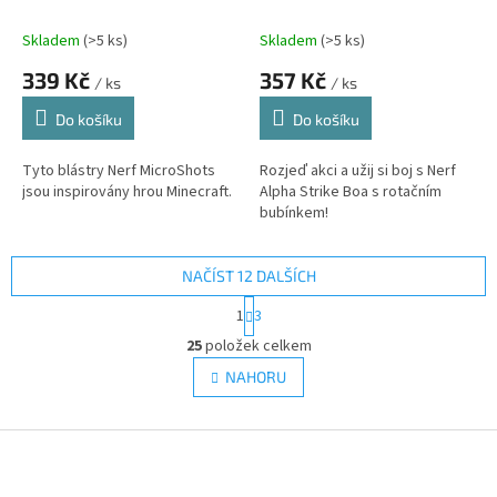
Skladem
(>5 ks)
Skladem
(>5 ks)
339 Kč
357 Kč
/ ks
/ ks
Do košíku
Do košíku
Tyto blástry Nerf MicroShots
Rozjeď akci a užij si boj s Nerf
jsou inspirovány hrou Minecraft.
Alpha Strike Boa s rotačním
bubínkem!
NAČÍST 12 DALŠÍCH
S
1
3
t
O
r
25
položek celkem
v
á
l
NAHORU
n
á
k
d
o
v
Z
a
á
c
á
n
í
p
í