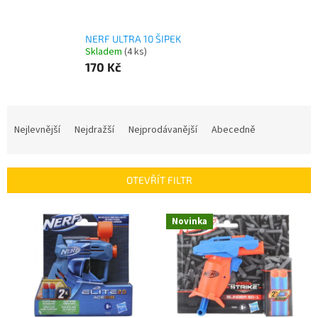
NERF ULTRA 10 ŠIPEK
Skladem
(4 ks)
170 Kč
Ř
a
Nejlevnější
Nejdražší
Nejprodávanější
Abecedně
z
e
n
OTEVŘÍT FILTR
í
p
V
r
Novinka
ý
o
p
d
i
u
s
k
p
t
r
ů