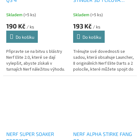
SADA
Skladem
(>5 ks)
Skladem
(>5 ks)
190 Kč
193 Kč
/ ks
/ ks
Do košíku
Do košíku
Připravte se na bitvu s blástry
Trénujte své dovednosti se
Nerf Elite 2.0, které se dají
sadou, která obsahuje Launcher,
vylepšit, abyste získali v
8 originálních Nerf Elite Darts a 2
turnajích Nerf náležitou výhodu.
polocíle, které můžete spojit do
1 plného.
NERF SUPER SOAKER
NERF ALPHA STIRKE FANG