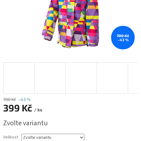
700 Kč
–43 %
700 Kč
–43 %
399 Kč
/ ks
Měrná
Zvolte variantu
cena:
Velikost