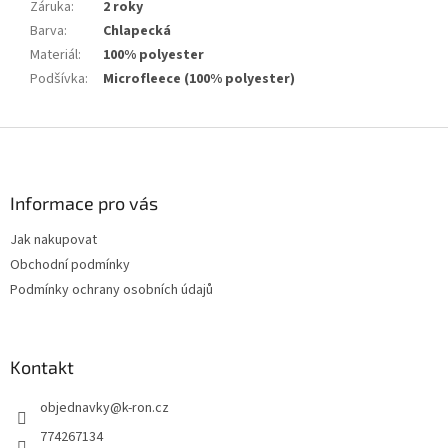
Záruka
:
2 roky
Barva
:
Chlapecká
Materiál
:
100% polyester
Podšívka
:
Microfleece (100% polyester)
Z
á
p
a
Informace pro vás
t
Jak nakupovat
í
Obchodní podmínky
Podmínky ochrany osobních údajů
Kontakt
objednavky
@
k-ron.cz
774267134