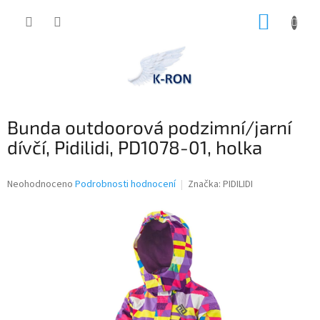
Přejít
NÁKUP
na
obsah
KOŠÍK
Bunda outdoorová podzimní/jarní
dívčí, Pidilidi, PD1078-01, holka
Průměrné
Neohodnoceno
Podrobnosti hodnocení
Značka:
PIDILIDI
hodnocení
produktu
je
0,0
z
5
hvězdiček.