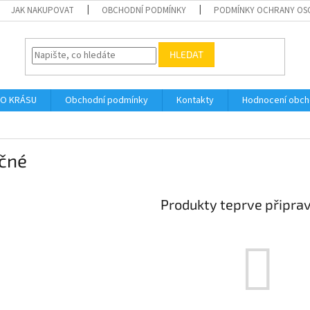
JAK NAKUPOVAT
OBCHODNÍ PODMÍNKY
PODMÍNKY OCHRANY OS
HLEDAT
O KRÁSU
Obchodní podmínky
Kontakty
Hodnocení obc
čné
Produkty teprve připra