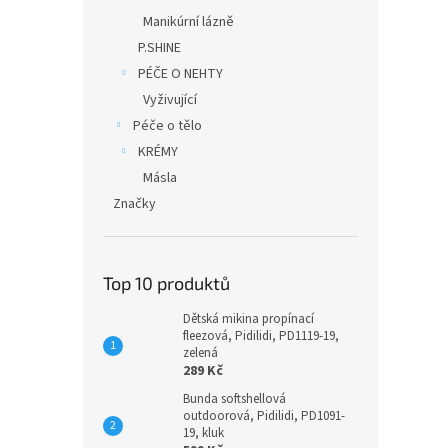
Manikúrní lázně
P.SHINE
PÉČE O NEHTY
Vyživující
Péče o tělo
KRÉMY
Másla
Značky
Top 10 produktů
Dětská mikina propínací
fleezová, Pidilidi, PD1119-19,
zelená
289 Kč
Bunda softshellová
outdoorová, Pidilidi, PD1091-
19, kluk