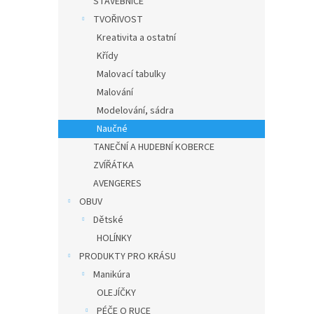
STAVEBNICE
TVOŘIVOST
Kreativita a ostatní
Křídy
Malovací tabulky
Malování
Modelování, sádra
Naučné
TANEČNÍ A HUDEBNÍ KOBERCE
ZVÍŘÁTKA
AVENGERES
OBUV
Dětské
HOLÍNKY
PRODUKTY PRO KRÁSU
Manikúra
OLEJÍČKY
PÉČE O RUCE