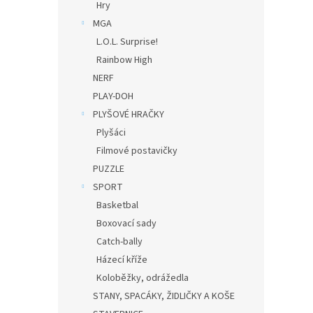
Hry
MGA
L.O.L. Surprise!
Rainbow High
NERF
PLAY-DOH
PLYŠOVÉ HRAČKY
Plyšáci
Filmové postavičky
PUZZLE
SPORT
Basketbal
Boxovací sady
Catch-bally
Házecí kříže
Koloběžky, odrážedla
STANY, SPACÁKY, ŽIDLIČKY A KOŠE