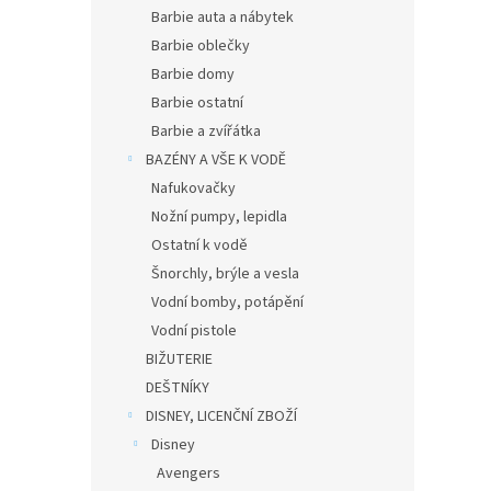
n
Barbie auta a nábytek
e
Barbie oblečky
l
Barbie domy
Barbie ostatní
Barbie a zvířátka
BAZÉNY A VŠE K VODĚ
Nafukovačky
Nožní pumpy, lepidla
Ostatní k vodě
Šnorchly, brýle a vesla
Vodní bomby, potápění
Vodní pistole
BIŽUTERIE
DEŠTNÍKY
DISNEY, LICENČNÍ ZBOŽÍ
Disney
Avengers