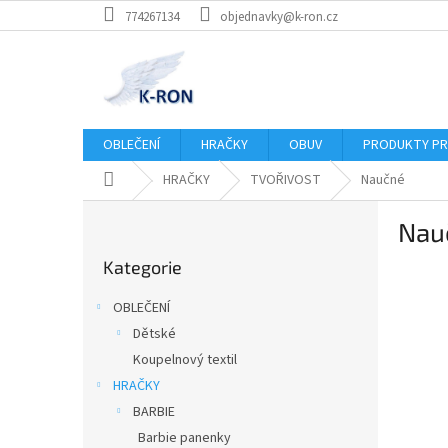
Přejít
774267134
objednavky@k-ron.cz
na
obsah
OBLEČENÍ
HRAČKY
OBUV
PRODUKTY PR
Domů
HRAČKY
TVOŘIVOST
Naučné
P
Nau
o
Přeskočit
s
Kategorie
kategorie
t
r
OBLEČENÍ
a
Dětské
n
Koupelnový textil
n
í
HRAČKY
p
BARBIE
a
Barbie panenky