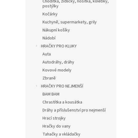
Chodítka, židličky, nosítka, kolébky,
postýlky
Kočárky
Kuchyně, supermarkety, grily
Nákupní košíky
Nádobí
HRAČKY PRO KLUKY
Auta
Autodráhy, dráhy
Kovové modely
Zbraně
HRAČKY PRO NEJMENŠÍ
BAM BAM
Chrastítka a kousátka
Dráhy a příslušenství pro nejmenší
Hrací strojky
Hračky do vany
Tahačky a vkládačky