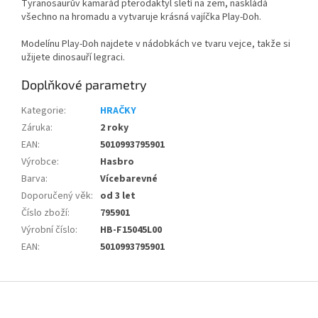
Tyranosaurův kamarád pterodaktyl sletí na zem, naskládá
všechno na hromadu a vytvaruje krásná vajíčka Play-Doh.
Modelínu Play-Doh najdete v nádobkách ve tvaru vejce, takže si
užijete dinosauří legraci.
Doplňkové parametry
Kategorie
:
HRAČKY
Záruka
:
2 roky
EAN
:
5010993795901
Výrobce
:
Hasbro
Barva
:
Vícebarevné
Doporučený věk
:
od 3 let
Číslo zboží
:
795901
Výrobní číslo
:
HB-F15045L00
EAN
:
5010993795901
Z
á