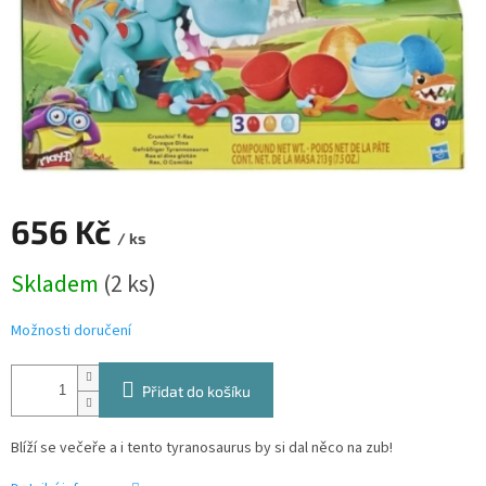
656 Kč
/ ks
Měrná
Skladem
(2 ks)
cena:
Možnosti doručení
Přidat do košíku
Blíží se večeře a i tento tyranosaurus by si dal něco na zub!