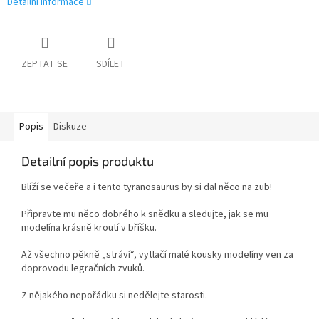
Detailní informace
ZEPTAT SE
SDÍLET
Popis
Diskuze
Detailní popis produktu
Blíží se večeře a i tento tyranosaurus by si dal něco na zub!
Připravte mu něco dobrého k snědku a sledujte, jak se mu
modelína krásně kroutí v bříšku.
Až všechno pěkně „stráví“, vytlačí malé kousky modelíny ven za
doprovodu legračních zvuků.
Z nějakého nepořádku si nedělejte starosti.