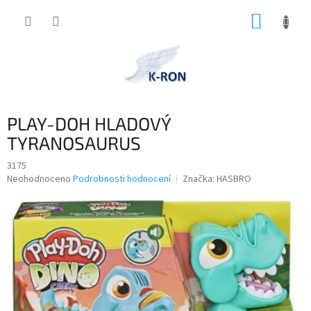
Přejít
NÁKUP
na
obsah
KOŠÍK
PLAY-DOH HLADOVÝ
TYRANOSAURUS
3175
Průměrné
Neohodnoceno
Podrobnosti hodnocení
Značka:
HASBRO
hodnocení
produktu
je
0,0
z
5
hvězdiček.