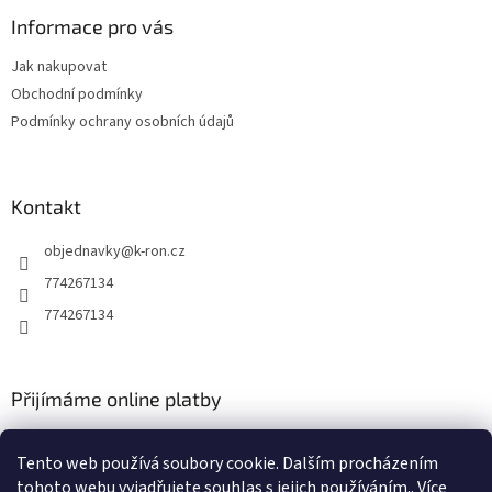
p
a
Informace pro vás
t
Jak nakupovat
í
Obchodní podmínky
Podmínky ochrany osobních údajů
Kontakt
objednavky
@
k-ron.cz
774267134
774267134
Přijímáme online platby
Tento web používá soubory cookie. Dalším procházením
tohoto webu vyjadřujete souhlas s jejich používáním.. Více