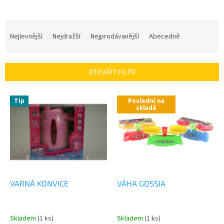
Ř
a
Nejlevnější
Nejdražší
Nejprodávanější
Abecedně
z
e
n
OTEVŘÍT FILTR
í
p
V
r
Tip
Poslední na
ý
skladě
o
p
d
i
u
s
k
p
t
r
ů
o
d
VARNÁ KONVICE
VÁHA GOSSIA
u
k
t
Skladem
(1 ks)
Skladem
(1 ks)