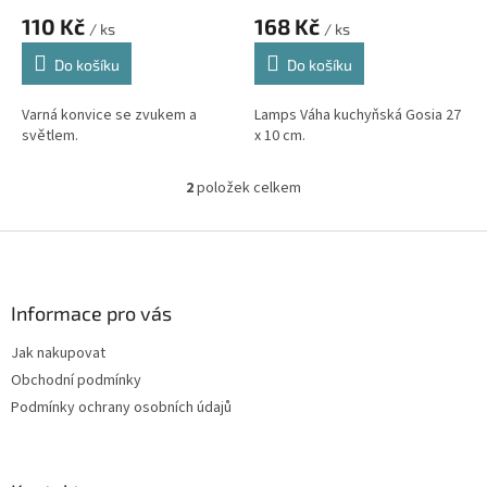
ů
110 Kč
168 Kč
/ ks
/ ks
Do košíku
Do košíku
Varná konvice se zvukem a
Lamps Váha kuchyňská Gosia 27
světlem.
x 10 cm.
2
položek celkem
O
v
l
Z
á
á
d
p
a
a
Informace pro vás
c
t
í
Jak nakupovat
í
p
Obchodní podmínky
r
v
Podmínky ochrany osobních údajů
k
y
v
ý