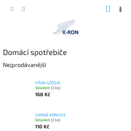
Přejít
NÁKUP
na
obsah
KOŠÍK
Domácí spotřebiče
Nejprodávanější
VÁHA GOSSIA
Skladem
(1 ks)
168 Kč
VARNÁ KONVICE
Skladem
(1 ks)
110 Kč