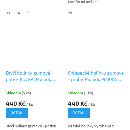
komfortní nošení.
33
34
35
29
Dívčí holínky gumové -
Chlapecké holínky gumové
potisk KOČKA, Pidilidi,
- pruhy, Pidilidi, PL0085,
PL0095, růžová
kluk
Skladem
(5 ks)
Skladem
(1 ks)
440 Kč
440 Kč
/ ks
/ ks
DETAIL
DETAIL
Dívčí holínky gumové - potisk
Dětské holínky vyrobené z