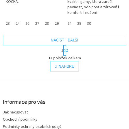
KOČKA.
kvalitní gumy, která zaručí
pevnost, odolnost a zároveň i
komfortní nošení.
23
24
26
27
28
29
30
24
31
29
32
30
33
34
35
NAČÍST 1 DALŠÍ
S
1
2
t
O
r
13
položek celkem
v
á
l
NAHORU
n
á
k
d
o
v
Z
a
á
c
á
n
í
p
í
p
a
Informace pro vás
r
t
v
Jak nakupovat
í
k
Obchodní podmínky
y
v
Podmínky ochrany osobních údajů