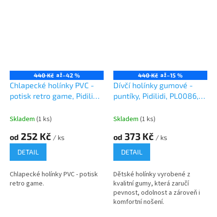
až
až
440 Kč
–42 %
440 Kč
–15 %
Chlapecké holínky PVC -
Dívčí holínky gumové -
potisk retro game, Pidilidi,
puntíky, Pidilidi, PL0086,
PL0093, modrá
holka
Skladem
(1 ks)
Skladem
(1 ks)
252 Kč
373 Kč
od
od
/ ks
/ ks
DETAIL
DETAIL
Chlapecké holínky PVC - potisk
Dětské holínky vyrobené z
retro game.
kvalitní gumy, která zaručí
pevnost, odolnost a zároveň i
komfortní nošení.