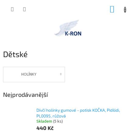
Přejít
NÁKUP
na
obsah
KOŠÍK
Dětské
HOLÍNKY
Nejprodávanější
Dívčí holínky gumové - potisk KOČKA, Pidilidi,
PL0095, růžová
Skladem
(5 ks)
440 Kč