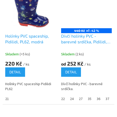
až
440 Kč
–42 %
Holínky PVC spaceship,
Dívčí holínky PVC -
Pidilidi, PL62, modrá
barevné srdíčka, Pidilidi,
PL0088, Holka
Skladem
(>5 ks)
Skladem
(2 ks)
220 Kč
252 Kč
od
/ ks
/ ks
DETAIL
DETAIL
Holínky PVC spaceship Pidilidi
Dívčí holínky PVC - barevné
PL62
srdíčka.
21
22
24
27
35
36
37
3