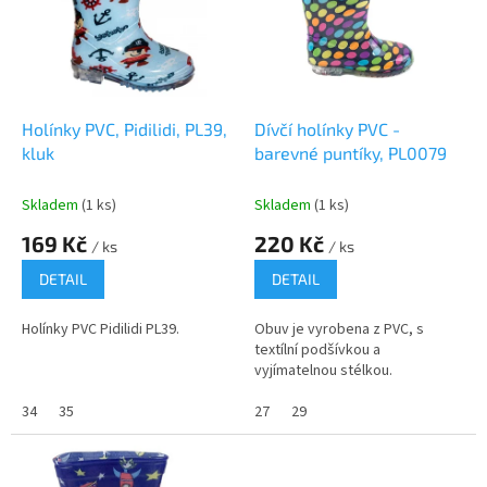
i
u
s
k
p
t
r
ů
o
d
Holínky PVC, Pidilidi, PL39,
Dívčí holínky PVC -
u
kluk
barevné puntíky, PL0079
k
t
Skladem
(1 ks)
Skladem
(1 ks)
ů
169 Kč
220 Kč
/ ks
/ ks
DETAIL
DETAIL
Holínky PVC Pidilidi PL39.
Obuv je vyrobena z PVC, s
textílní podšívkou a
vyjímatelnou stélkou.
34
35
27
29