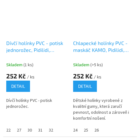
Dívčí holínky PVC - potisk
Chlapecké holínky PVC -
jednorožec, Pidilidi,
maskáč KAMO, Pidilidi,
PL0089, růžová
PL0082, kluk
Skladem
(1 ks)
Skladem
(>5 ks)
252 Kč
252 Kč
/ ks
/ ks
DETAIL
DETAIL
Dívčí holínky PVC - potisk
Dětské holínky vyrobené z
jednorožec.
kvalitní gumy, která zaručí
pevnost, odolnost a zároveň i
komfortní nošení.
22
27
30
31
32
24
25
26