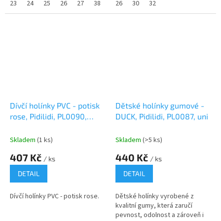
23
24
25
26
27
38
26
30
32
Dívčí holínky PVC - potisk
Dětské holínky gumové -
rose, Pidilidi, PL0090,
DUCK, Pidilidi, PL0087, uni
Holka
Skladem
(1 ks)
Skladem
(>5 ks)
407 Kč
440 Kč
/ ks
/ ks
DETAIL
DETAIL
Dívčí holínky PVC - potisk rose.
Dětské holínky vyrobené z
kvalitní gumy, která zaručí
pevnost, odolnost a zároveň i