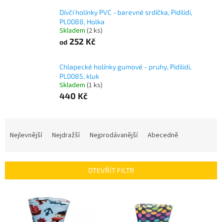
Dívčí holínky PVC - barevné srdíčka, Pidilidi,
PL0088, Holka
Skladem
(2 ks)
252 Kč
od
Chlapecké holínky gumové - pruhy, Pidilidi,
PL0085, kluk
Skladem
(1 ks)
440 Kč
Ř
a
Nejlevnější
Nejdražší
Nejprodávanější
Abecedně
z
e
n
OTEVŘÍT FILTR
í
p
V
r
ý
o
p
d