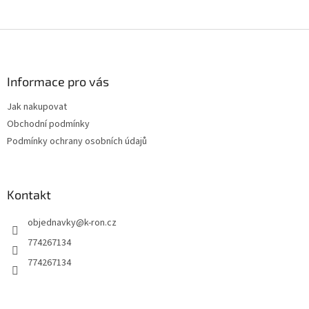
Z
á
p
a
Informace pro vás
t
Jak nakupovat
í
Obchodní podmínky
Podmínky ochrany osobních údajů
Kontakt
objednavky
@
k-ron.cz
774267134
774267134