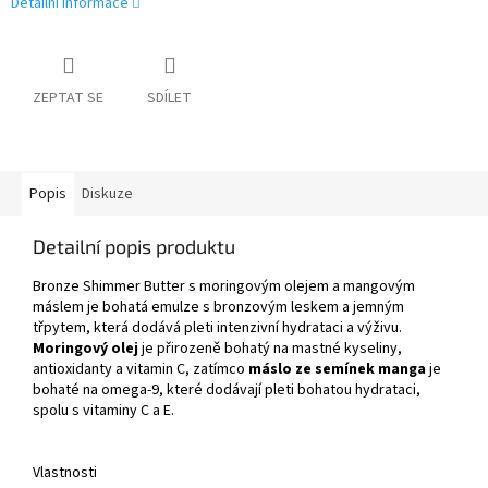
Detailní informace
ZEPTAT SE
SDÍLET
Popis
Diskuze
Detailní popis produktu
Bronze Shimmer Butter s moringovým olejem a mangovým
máslem je bohatá emulze s bronzovým leskem a jemným
třpytem, která dodává pleti intenzivní hydrataci a výživu.
Moringový olej
je přirozeně bohatý na mastné kyseliny,
antioxidanty a vitamin C, zatímco
máslo ze semínek manga
je
bohaté na omega-9, které dodávají pleti bohatou hydrataci,
spolu s vitaminy C a E.
Vlastnosti