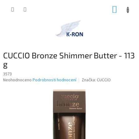
Přejít
NÁKUP
na
obsah
KOŠÍK
CUCCIO Bronze Shimmer Butter - 113
g
3573
Průměrné
Neohodnoceno
Podrobnosti hodnocení
Značka:
CUCCIO
hodnocení
produktu
je
0,0
z
5
hvězdiček.