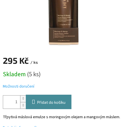
295 Kč
/ ks
Měrná
Skladem
(5 ks)
cena:
Možnosti doručení
Přidat do košíku
Třpytivá máslová emulze s moringovým olejem a mangovým máslem.