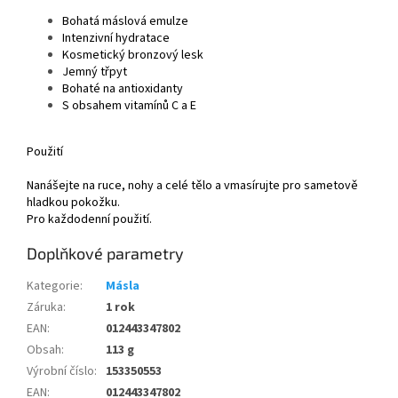
Bohatá máslová emulze
Intenzivní hydratace
Kosmetický bronzový lesk
Jemný třpyt
Bohaté na antioxidanty
S obsahem vitamínů C a E
Použití
Nanášejte na ruce, nohy a celé tělo a vmasírujte pro sametově
hladkou pokožku.
Pro každodenní použití.
Doplňkové parametry
Kategorie
:
Másla
Záruka
:
1 rok
EAN
:
012443347802
Obsah
:
113 g
Výrobní číslo
:
153350553
EAN
:
012443347802