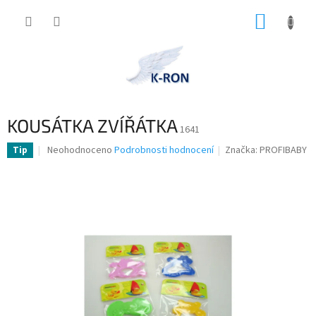
Přejít
NÁKUP
na
obsah
KOŠÍK
KOUSÁTKA ZVÍŘÁTKA
1641
Průměrné
Neohodnoceno
Podrobnosti hodnocení
Značka:
PROFIBABY
Tip
hodnocení
produktu
je
0,0
z
5
hvězdiček.