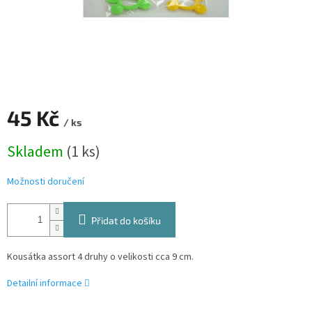
45 Kč
/ ks
Měrná
Skladem
(1 ks)
cena:
Možnosti doručení
Přidat do košíku
Kousátka assort 4 druhy o velikosti cca 9 cm.
Detailní informace