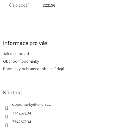
Číslo zboží
:
222156
Z
á
p
a
Informace pro vás
t
Jak nakupovat
í
Obchodní podmínky
Podmínky ochrany osobních údajů
Kontakt
objednavky
@
k-ron.cz
774267134
774267134