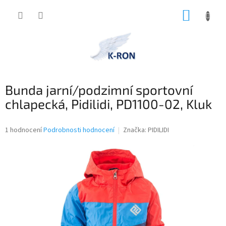
Přejít
NÁKUP
na
obsah
KOŠÍK
Bunda jarní/podzimní sportovní
chlapecká, Pidilidi, PD1100-02, Kluk
Průměrné
1 hodnocení
Podrobnosti hodnocení
Značka:
PIDILIDI
hodnocení
produktu
je
1,0
z
5
hvězdiček.