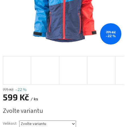
771 Kč
–22 %
771 Kč
–22 %
599 Kč
/ ks
Měrná
Zvolte variantu
cena:
Velikost