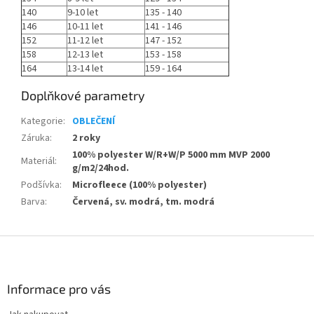
140
9-10 let
135 - 140
146
10-11 let
141 - 146
152
11-12 let
147 - 152
158
12-13 let
153 - 158
164
13-14 let
159 - 164
Doplňkové parametry
Kategorie
:
OBLEČENÍ
Záruka
:
2 roky
100% polyester W/R+W/P 5000 mm MVP 2000
Materiál
:
g/m2/24hod.
Podšívka
:
Microfleece (100% polyester)
Barva
:
Červená, sv. modrá, tm. modrá
Z
á
p
a
Informace pro vás
t