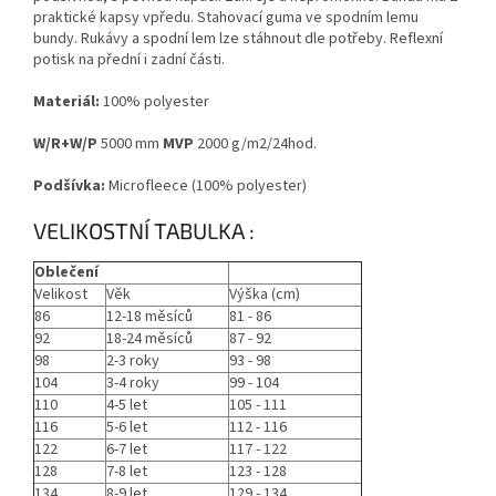
praktické kapsy vpředu. Stahovací guma ve spodním lemu
bundy. Rukávy a spodní lem lze stáhnout dle potřeby. Reflexní
potisk na přední i zadní části.
Materiál:
100% polyester
W/R+W/P
5000 mm
MVP
2000 g/m2/24hod.
Podšívka:
Microfleece (100% polyester)
VELIKOSTNÍ TABULKA :
Oblečení
Velikost
Věk
Výška (cm)
86
12-18 měsíců
81 - 86
92
18-24 měsíců
87 - 92
98
2-3 roky
93 - 98
104
3-4 roky
99 - 104
110
4-5 let
105 - 111
116
5-6 let
112 - 116
122
6-7 let
117 - 122
128
7-8 let
123 - 128
134
8-9 let
129 - 134