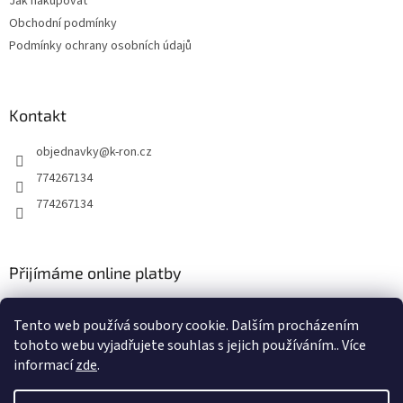
Jak nakupovat
í
Obchodní podmínky
Podmínky ochrany osobních údajů
Kontakt
objednavky
@
k-ron.cz
774267134
774267134
Přijímáme online platby
Tento web používá soubory cookie. Dalším procházením
tohoto webu vyjadřujete souhlas s jejich používáním.. Více
informací
zde
.
Vytvořil Shoptet