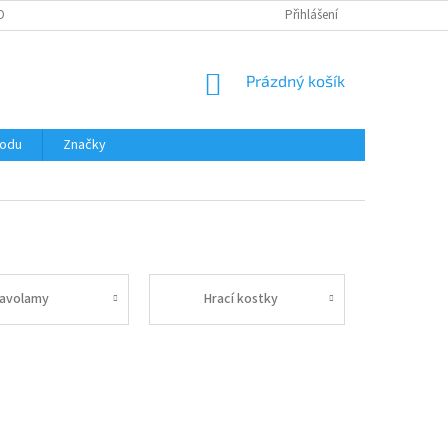
OBNÍCH ÚDAJŮ
Přihlášení
NÁKUPNÍ
Prázdný košík
KOŠÍK
hodu
Značky
lavolamy
Hrací kostky