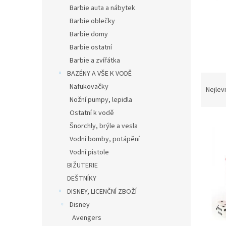
n
Barbie auta a nábytek
e
Barbie oblečky
l
Barbie domy
Barbie ostatní
Barbie a zvířátka
BAZÉNY A VŠE K VODĚ
Ř
Nafukovačky
a
Nejlev
z
Nožní pumpy, lepidla
e
Ostatní k vodě
V
n
Šnorchly, brýle a vesla
ý
í
Vodní bomby, potápění
p
p
Vodní pistole
i
r
s
BIŽUTERIE
o
p
d
DEŠTNÍKY
r
u
DISNEY, LICENČNÍ ZBOŽÍ
o
k
Disney
d
t
Avengers
u
ů