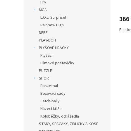
Hry
MGA
L.O.L. Surprise!
366
Rainbow High
Plasto
NERF
PLAY-DOH
PLYŠOVÉ HRAČKY
Plyšáci
Filmové postavičky
PUZZLE
SPORT
Basketbal
Boxovací sady
Catch-bally
Házecí kříže
Koloběžky, odrážedla
STANY, SPACÁKY, ŽIDLIČKY A KOŠE