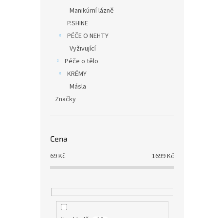
Manikúrní lázně
P.SHINE
PÉČE O NEHTY
Vyživující
Péče o tělo
KRÉMY
Másla
Značky
Cena
69
Kč
1699
Kč