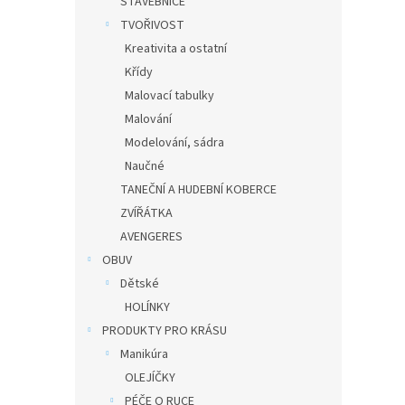
STAVEBNICE
TVOŘIVOST
Kreativita a ostatní
Křídy
Malovací tabulky
Malování
Modelování, sádra
Naučné
TANEČNÍ A HUDEBNÍ KOBERCE
ZVÍŘÁTKA
AVENGERES
OBUV
Dětské
HOLÍNKY
PRODUKTY PRO KRÁSU
Manikúra
OLEJÍČKY
PÉČE O RUCE