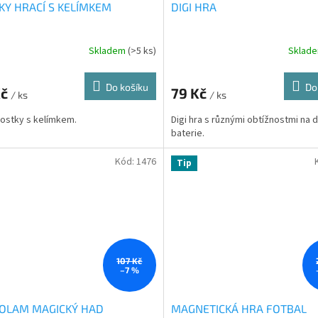
KY HRACÍ S KELÍMKEM
DIGI HRA
Skladem
(>5 ks)
Sklad
Do košíku
Do
Kč
79 Kč
/ ks
/ ks
kostky s kelímkem.
Digi hra s různými obtížnostmi na 
baterie.
Kód:
1476
Tip
107 Kč
–7 %
OLAM MAGICKÝ HAD
MAGNETICKÁ HRA FOTBAL