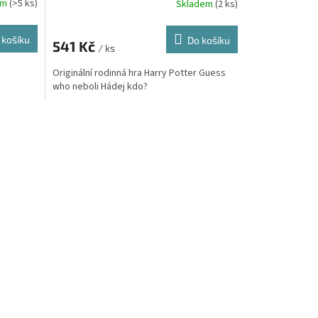
em
(>5 ks)
Skladem
(2 ks)
 košíku
Do košíku
541 Kč
/ ks
Originální rodinná hra Harry Potter Guess
who neboli Hádej kdo?