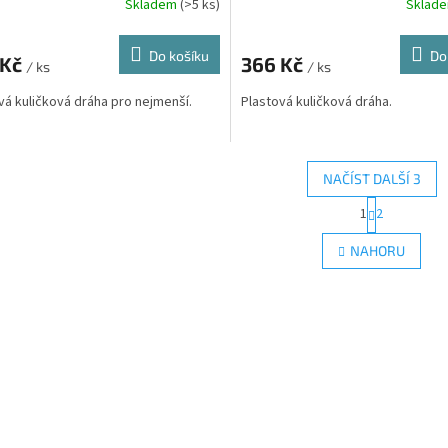
Skladem
(>5 ks)
Sklad
Do košíku
Do
 Kč
366 Kč
/ ks
/ ks
vá kuličková dráha pro nejmenší.
Plastová kuličková dráha.
NAČÍST DALŠÍ 3
S
1
2
O
t
r
v
NAHORU
á
l
n
á
k
d
o
a
v
c
á
í
n
p
í
r
v
k