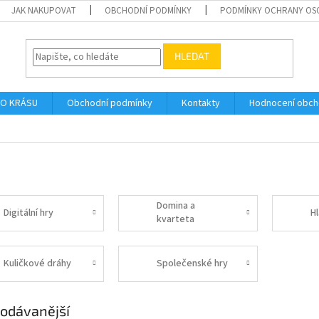
JAK NAKUPOVAT
OBCHODNÍ PODMÍNKY
PODMÍNKY OCHRANY OS
HLEDAT
O KRÁSU
Obchodní podmínky
Kontakty
Hodnocení obc
Domina a
Digitální hry
H
kvarteta
Kuličkové dráhy
Společenské hry
odávanější