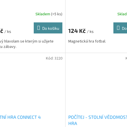
Skladem
(>5 ks)
Skla
rné
cení
ktu
Do košíku
Do
Kč
124 Kč
/ ks
/ ks
vý hlavolam se kterým si užijete
Magnetická hra fotbal.
u zábavy.
ček.
Kód:
3220
TNÍ HRA CONNECT 4
POČÍTEJ - STOLNÍ VĚDOMOS
HRA