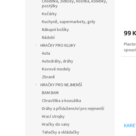
Chodítka, židličky, nosítka, kolébky,
postýlky
Kočárky
Průmě
hodno
Kuchyně, supermarkety, grily
produ
Nákupní košíky
99 
je
Nádobí
0,0
Plasto
z
HRAČKY PRO KLUKY
spoust
5
Auta
hvězdi
Autodráhy, dráhy
Kovové modely
Zbraně
HRAČKY PRO NEJMENŠÍ
BAM BAM
Chrastítka a kousátka
Dráhy a příslušenství pro nejmenší
Hrací strojky
Hračky do vany
KARE
Tahačky a vkládačky