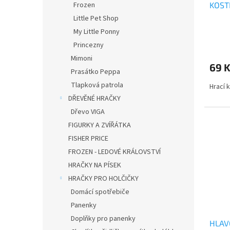
KOST
Frozen
k
t
Little Pet Shop
ů
My Little Ponny
Princezny
Mimoni
69 
Prasátko Peppa
Tlapková patrola
Hrací 
DŘEVĚNÉ HRAČKY
Dřevo VIGA
FIGURKY A ZVÍŘÁTKA
FISHER PRICE
FROZEN - LEDOVÉ KRÁLOVSTVÍ
HRAČKY NA PÍSEK
HRAČKY PRO HOLČIČKY
Domácí spotřebiče
Panenky
Doplňky pro panenky
HLAV