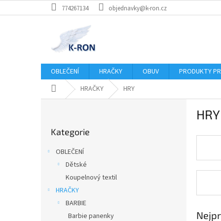
Přejít
774267134
objednavky@k-ron.cz
na
obsah
OBLEČENÍ
HRAČKY
OBUV
PRODUKTY PR
Domů
HRAČKY
HRY
P
HRY
o
Přeskočit
s
Kategorie
kategorie
t
r
OBLEČENÍ
a
Dětské
n
Koupelnový textil
n
í
HRAČKY
p
BARBIE
a
Nejpr
Barbie panenky