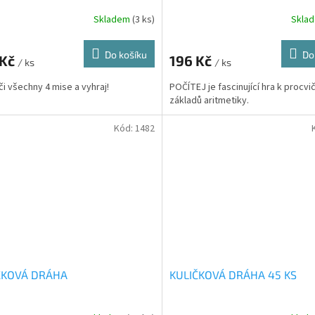
Skladem
(3 ks)
Skla
Do košíku
Do
 Kč
196 Kč
/ ks
/ ks
i všechny 4 mise a vyhraj!
POČÍTEJ je fascinující hra k procvi
základů aritmetiky.
Kód:
1482
ČKOVÁ DRÁHA
KULIČKOVÁ DRÁHA 45 KS