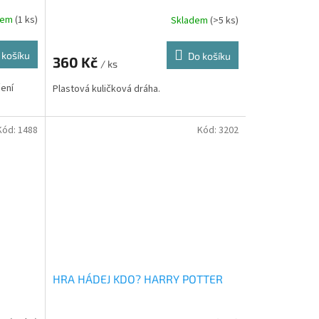
dem
(1 ks)
Skladem
(>5 ks)
 košíku
Do košíku
360 Kč
/ ks
čení
Plastová kuličková dráha.
Kód:
1488
Kód:
3202
HRA HÁDEJ KDO? HARRY POTTER