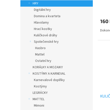
HRY
Digitální hry
Domina a kvarteta
160
Hlavolamy
Hrací kostky
Dokonč
Kuličkové dráhy
Společenské hry
Hasbro
Mattel
Ostatní hry
KORÁLKY A MOZAIKY
KOSTÝMY A KARNEVAL
Karnevalové doplňky
Kostýmy
LEGRÁCKY
KULI
MATTEL
Mimoni