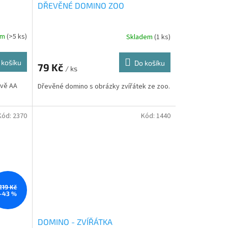
DŘEVĚNÉ DOMINO ZOO
em
(>5 ks)
Skladem
(1 ks)
 košíku
Do košíku
79 Kč
/ ks
dvě AA
Dřevěné domino s obrázky zvířátek ze zoo.
Kód:
2370
Kód:
1440
219 Kč
–43 %
DOMINO - ZVÍŘÁTKA