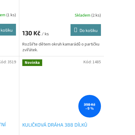
dem
(1 ks)
Skladem
(2 ks)
 košíku
Do košíku
130 Kč
/ ks
Rozšiřte dětem okruh kamarádů o partičku
zvířátek.
Kód:
3519
Kód:
1485
Novinka
398 Kč
–9 %
TNÍ
KULIČKOVÁ DRÁHA 388 DÍLKŮ