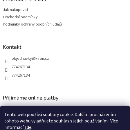
c
t
í
Jak nakupovat
í
p
Obchodní podmínky
r
v
Podmínky ochrany osobních údajů
k
y
v
ý
Kontakt
p
i
objednavky
@
k-ron.cz
s
774267134
u
774267134
Přijímáme online platby
Tento web používá soubory cookie. Dalším procházením
tohoto webu vyjadřujete souhlas s jejich používáním.. Více
informací
zde
.