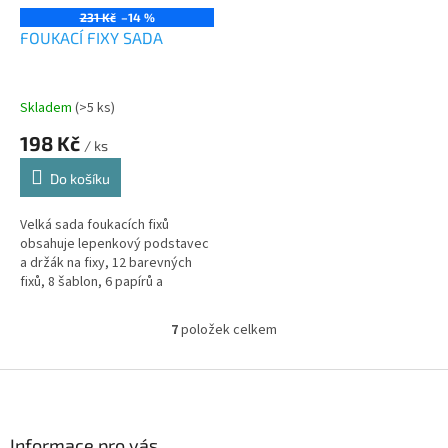
231 Kč
–14 %
FOUKACÍ FIXY SADA
Skladem
(>5 ks)
198 Kč
/ ks
Do košíku
Velká sada foukacích fixů
obsahuje lepenkový podstavec
a držák na fixy, 12 barevných
fixů, 8 šablon, 6 papírů a
nástavec na foukání s
pumpičkou.
7
položek celkem
O
v
l
Z
á
á
d
p
a
a
Informace pro vás