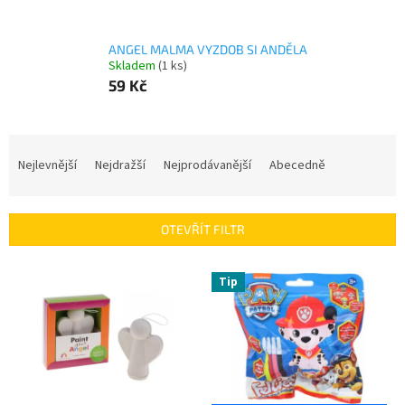
ANGEL MALMA VYZDOB SI ANDĚLA
Skladem
(1 ks)
59 Kč
Ř
a
Nejlevnější
Nejdražší
Nejprodávanější
Abecedně
z
e
n
OTEVŘÍT FILTR
í
p
V
r
Tip
ý
o
p
d
i
u
s
k
p
t
r
ů