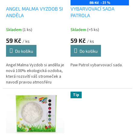
o
86 Kč
–31 %
d
ANGEL MALMA VYZDOB SI
VYBARVOVACÍ SADA
u
ANDĚLA
PATROLA
k
t
Skladem
(1 ks)
Skladem
(>5 ks)
ů
59 Kč
59 Kč
/ ks
/ ks
Do košíku
Do košíku
Angel Malma Vyzdob si anděla je
Paw Patrol vybarvovací sada.
nová 100% ekologická ozdoba,
která rozsvítí váš stromeček a
navodí pravou atmosféru
rodinných vánoc.
Tip