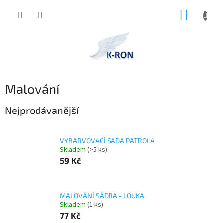
Přejít
NÁKUP
na
obsah
KOŠÍK
Malování
Nejprodávanější
VYBARVOVACÍ SADA PATROLA
Skladem
(>5 ks)
59 Kč
MALOVÁNÍ SÁDRA - LOUKA
Skladem
(1 ks)
77 Kč