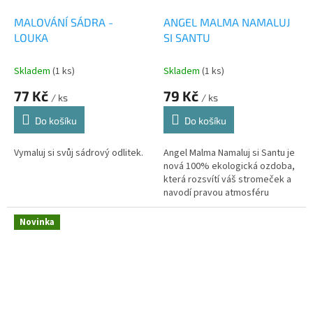
MALOVÁNÍ SÁDRA -
ANGEL MALMA NAMALUJ
LOUKA
SI SANTU
Skladem
(1 ks)
Skladem
(1 ks)
77 Kč
79 Kč
/ ks
/ ks
Do košíku
Do košíku
Vymaluj si svůj sádrový odlitek.
Angel Malma Namaluj si Santu je
nová 100% ekologická ozdoba,
která rozsvítí váš stromeček a
navodí pravou atmosféru
rodinných vánoc.
Novinka