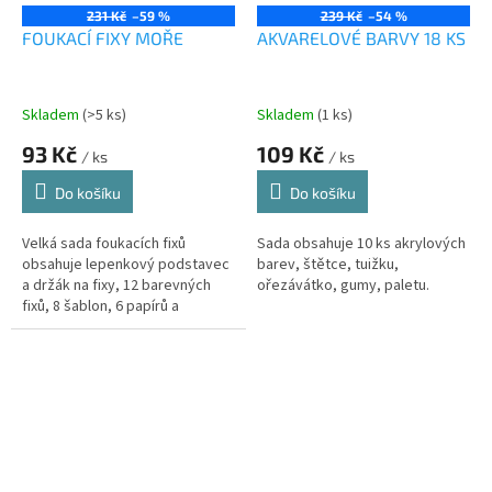
231 Kč
–59 %
239 Kč
–54 %
FOUKACÍ FIXY MOŘE
AKVARELOVÉ BARVY 18 KS
Skladem
(>5 ks)
Skladem
(1 ks)
93 Kč
109 Kč
/ ks
/ ks
Do košíku
Do košíku
Velká sada foukacích fixů
Sada obsahuje 10 ks akrylových
obsahuje lepenkový podstavec
barev, štětce, tuižku,
a držák na fixy, 12 barevných
ořezávátko, gumy, paletu.
fixů, 8 šablon, 6 papírů a
nástavec na foukání s
pumpičkou.