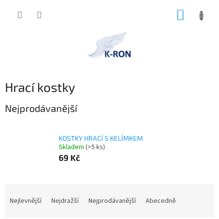
Přejít
NÁKUP
na
obsah
KOŠÍK
Hrací kostky
Nejprodávanější
KOSTKY HRACÍ S KELÍMKEM
Skladem
(>5 ks)
69 Kč
Ř
a
Nejlevnější
Nejdražší
Nejprodávanější
Abecedně
z