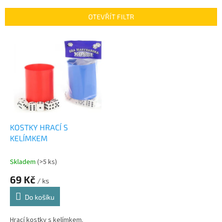
e
n
OTEVŘÍT FILTR
í
p
V
r
ý
o
p
d
i
u
s
k
p
t
r
ů
o
d
KOSTKY HRACÍ S
u
KELÍMKEM
k
t
Skladem
(>5 ks)
ů
69 Kč
/ ks
Do košíku
Hrací kostky s kelímkem.