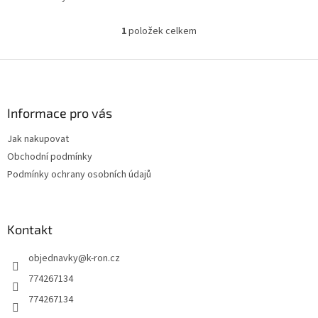
1
položek celkem
O
v
l
Z
á
á
d
p
a
a
Informace pro vás
c
t
í
Jak nakupovat
í
p
Obchodní podmínky
r
v
Podmínky ochrany osobních údajů
k
y
v
ý
Kontakt
p
i
objednavky
@
k-ron.cz
s
774267134
u
774267134