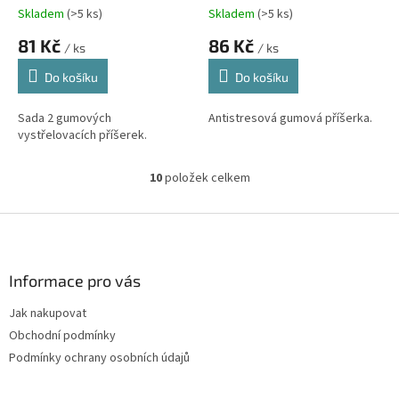
Skladem
(>5 ks)
Skladem
(>5 ks)
81 Kč
86 Kč
/ ks
/ ks
Do košíku
Do košíku
Sada 2 gumových
Antistresová gumová příšerka.
vystřelovacích příšerek.
10
položek celkem
O
v
l
Z
á
á
d
p
a
a
Informace pro vás
c
t
í
Jak nakupovat
í
p
Obchodní podmínky
r
v
Podmínky ochrany osobních údajů
k
y