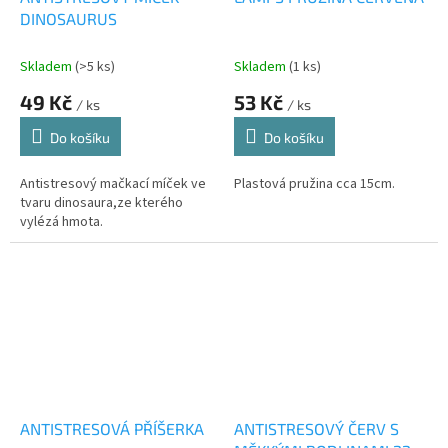
DINOSAURUS
Skladem
(>5 ks)
Skladem
(1 ks)
49 Kč
53 Kč
/ ks
/ ks
Do košíku
Do košíku
Antistresový mačkací míček ve
Plastová pružina cca 15cm.
tvaru dinosaura,ze kterého
vylézá hmota.
ANTISTRESOVÁ PŘÍŠERKA
ANTISTRESOVÝ ČERV S