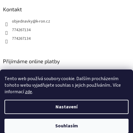
v
ý
Kontakt
p
i
objednavky
@
k-ron.cz
s
774267134
u
774267134
Přijímáme online platby
Tento web používá soubory cookie. Dalším procházením
tohoto webu vyjadřujete souhlas s jejich používáním.. Více
informací
zde
.
Vytvořil Shoptet
Nastavení
Copyright 2026
www.k-ron.cz
. Všechna práva vyhrazena.
Upravit
Souhlasím
nastavení cookies