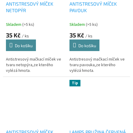
ANTISTRESOVÝ MÍČEK
ANTISTRESOVÝ MÍČEK
NETOPÝR
PAVOUK
Skladem
(>5 ks)
Skladem
(>5 ks)
35 Kč
35 Kč
/ ks
/ ks
Do košíku
Do košíku
Antistresový mačkací míček ve
Antistresový mačkací míček ve
tvaru netopýra,ze kterého
tvaru pavouka,ze kterého
vylézá hmota.
vylézá hmota.
Tip
ANTISTRESOVÝ MÍČEK
LAMPS PRUŽINA ČERVENÁ