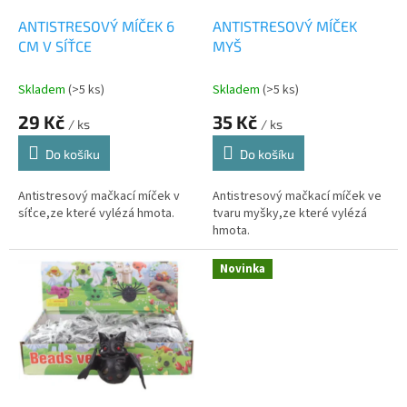
o
d
ANTISTRESOVÝ MÍČEK 6
ANTISTRESOVÝ MÍČEK
u
CM V SÍŤCE
MYŠ
k
t
Skladem
(>5 ks)
Skladem
(>5 ks)
ů
29 Kč
35 Kč
/ ks
/ ks
Do košíku
Do košíku
Antistresový mačkací míček v
Antistresový mačkací míček ve
síťce,ze které vylézá hmota.
tvaru myšky,ze které vylézá
hmota.
Novinka