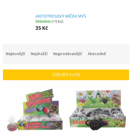
ANTISTRESOVÝ MÍČEK MYŠ
Skladem
(>5 ks)
35 Kč
Ř
a
Nejlevnější
Nejdražší
Nejprodávanější
Abecedně
z
e
n
OTEVŘÍT FILTR
í
p
V
r
ý
o
p
d
i
u
s
k
p
t
r
ů