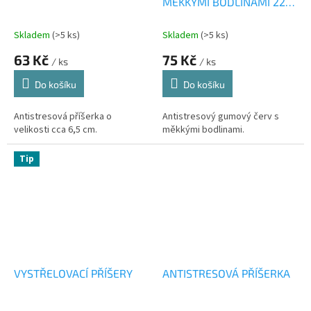
MĚKKÝMI BODLINAMI 22
CM
Skladem
(>5 ks)
Skladem
(>5 ks)
63 Kč
75 Kč
/ ks
/ ks
Do košíku
Do košíku
Antistresová příšerka o
Antistresový gumový červ s
velikosti cca 6,5 cm.
měkkými bodlinami.
Tip
VYSTŘELOVACÍ PŘÍŠERY
ANTISTRESOVÁ PŘÍŠERKA