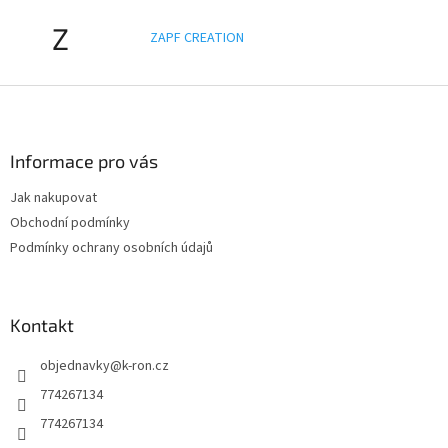
Z
ZAPF CREATION
Z
á
p
a
Informace pro vás
t
Jak nakupovat
í
Obchodní podmínky
Podmínky ochrany osobních údajů
Kontakt
objednavky
@
k-ron.cz
774267134
774267134