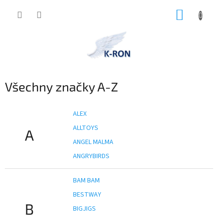
Přejít
NÁKUP
na
obsah
KOŠÍK
Všechny značky A-Z
ALEX
ALLTOYS
A
ANGEL MALMA
ANGRYBIRDS
BAM BAM
BESTWAY
B
BIGJIGS