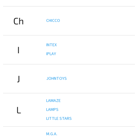
Ch
CHICCO
INTEX
I
IPLAY
J
JOHNTOYS
LAMAZE
L
LAMPS
LITTLE STARS
M.G.A.