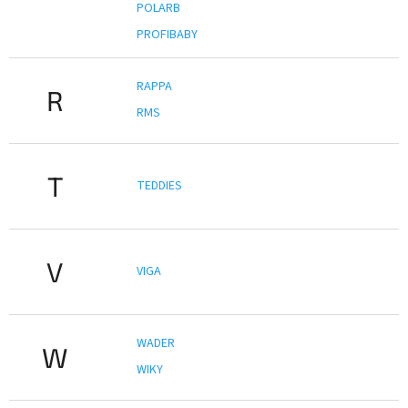
POLARB
PROFIBABY
RAPPA
R
RMS
T
TEDDIES
V
VIGA
WADER
W
WIKY