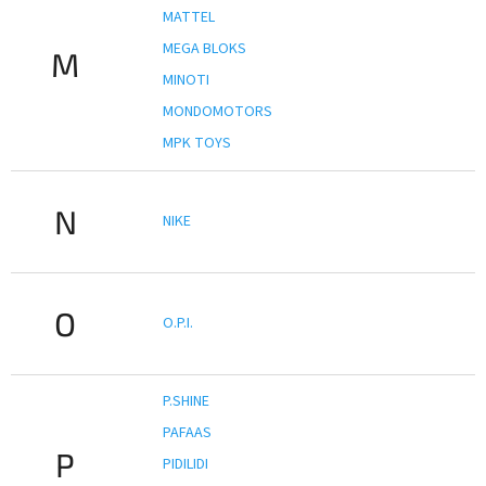
MATTEL
MEGA BLOKS
M
MINOTI
MONDOMOTORS
MPK TOYS
N
NIKE
O
O.P.I.
P.SHINE
PAFAAS
P
PIDILIDI