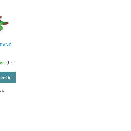
 RANČ
dem
(1 ks)
 košíku
y v