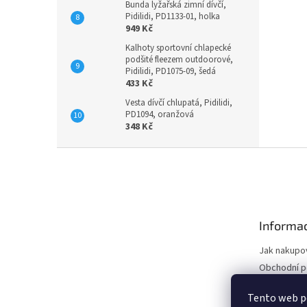
Bunda lyžařská zimní dívčí,
Pidilidi, PD1133-01, holka
949 Kč
Kalhoty sportovní chlapecké
podšité fleezem outdoorové,
Pidilidi, PD1075-09, šedá
433 Kč
Vesta dívčí chlupatá, Pidilidi,
PD1094, oranžová
348 Kč
Z
á
p
a
t
Informac
í
Jak nakupo
Obchodní 
Podmínky o
Tento web p
údajů