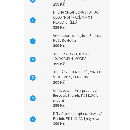
299 Kč
MIKINA CHLAPECKÁ S KAPUCÍ
CELOPROPÍNACÍ, MINOTI,
REALLY 5, ŠEDÁ
329 Kč
Vesta sportovní nylon, Pidilidi,
PD1085, Holka
399 Kč
TEPLÁKY DÍVČÍ, MINOTI,
10JOGEMB 4, MODRÁ
199 Kč
TEPLÁKY CHLAPECKÉ, MINOTI,
9JOGEMB 5, ČERVENÁ
209 Kč
Chlapecká mikina propínací
fleezová, Pidilidi, PD1116-04,
modrá
299 Kč
Dětská vesta propínací fleezová,
Pidilidi, PD1120-15, tyrkysová
299 Kč