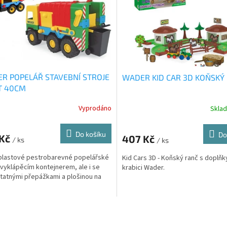
R POPELÁŘ STAVEBNÍ STROJE
WADER KID CAR 3D KOŇSKÝ
IT 40CM
Vyprodáno
Skla
Do košíku
Do
 Kč
407 Kč
/ ks
/ ks
plastové pestrobarevné popelářské
Kid Cars 3D - Koňský ranč s doplňk
 vyklápěcím kontejnerem, ale i se
krabici Wader.
atnými přepážkami a plošinou na
O
v