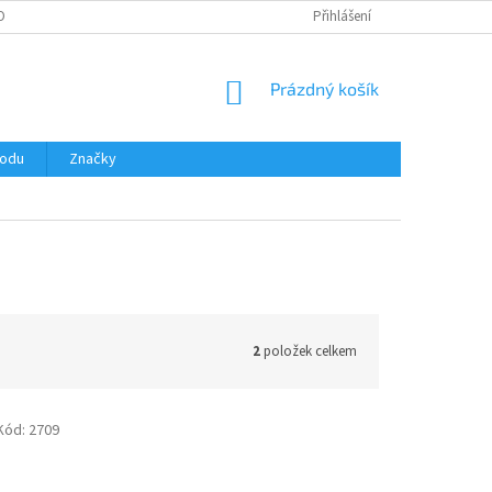
OBNÍCH ÚDAJŮ
Přihlášení
NÁKUPNÍ
Prázdný košík
KOŠÍK
hodu
Značky
2
položek celkem
Kód:
2709