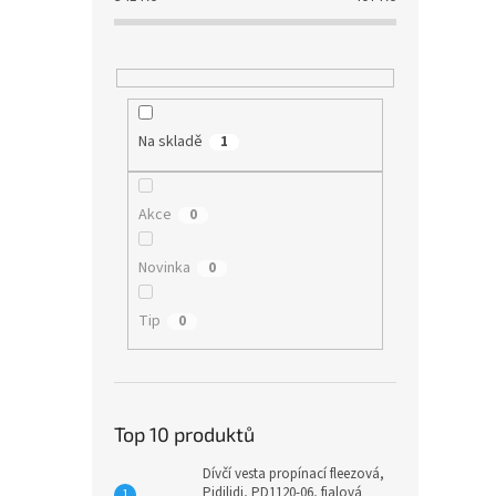
Na skladě
1
Akce
0
Novinka
0
Tip
0
Top 10 produktů
Dívčí vesta propínací fleezová,
Pidilidi, PD1120-06, fialová