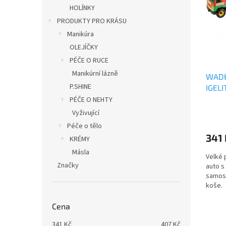
i
r
n
HOLÍNKY
s
o
e
PRODUKTY PRO KRÁSU
p
d
l
r
u
Manikúra
o
k
OLEJÍČKY
d
t
PÉČE O RUCE
u
ů
Manikúrní lázně
WADE
k
P.SHINE
IGEL
t
ů
PÉČE O NEHTY
Vyživující
Péče o tělo
341
KRÉMY
Másla
Velké 
Značky
auto s
samost
koše.
Cena
341
Kč
407
Kč