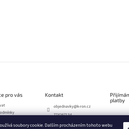
e pro vás
Kontakt
Přijímá
platby
vat
objednavky
@
k-ron.cz
podmínky
774267134
chrany osobních
774267134
oužívá soubory cookie. Dalším procházením tohoto webu