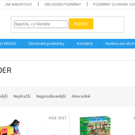
JAK NAKUPOVAT
OBCHODNÍ PODMÍNKY
PODMÍNKY OCHRANY OS
HLEDAT
O KRÁSU
Obchodní podmínky
Kontakty
Hodnocení obc
DER
nější
Nejdražší
Nejprodávanější
Abecedně
Kód:
3537