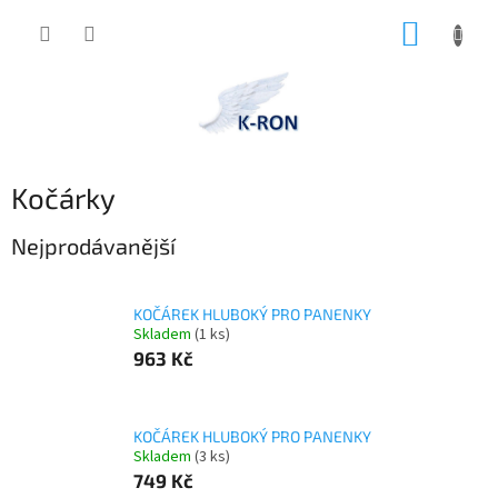
Přejít
NÁKUP
na
obsah
KOŠÍK
Kočárky
Nejprodávanější
KOČÁREK HLUBOKÝ PRO PANENKY
Skladem
(1 ks)
963 Kč
KOČÁREK HLUBOKÝ PRO PANENKY
Skladem
(3 ks)
749 Kč