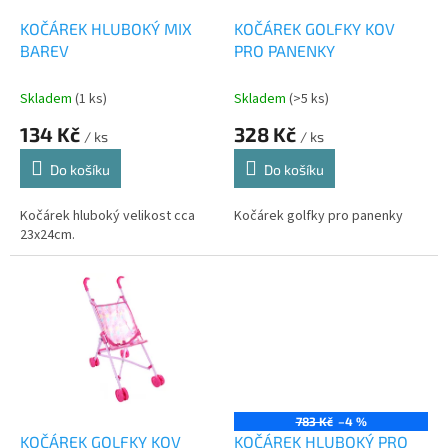
o
d
KOČÁREK HLUBOKÝ MIX
KOČÁREK GOLFKY KOV
u
BAREV
PRO PANENKY
k
t
Skladem
(1 ks)
Skladem
(>5 ks)
ů
134 Kč
328 Kč
/ ks
/ ks
Do košíku
Do košíku
Kočárek hluboký velikost cca
Kočárek golfky pro panenky
23x24cm.
783 Kč
–4 %
KOČÁREK GOLFKY KOV
KOČÁREK HLUBOKÝ PRO