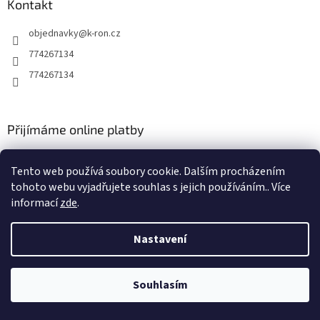
ý
Kontakt
p
i
objednavky
@
k-ron.cz
s
774267134
u
774267134
Přijímáme online platby
Tento web používá soubory cookie. Dalším procházením
tohoto webu vyjadřujete souhlas s jejich používáním.. Více
informací
zde
.
Vytvořil Shoptet
Nastavení
Copyright 2026
www.k-ron.cz
. Všechna práva vyhrazena.
Upravit
Souhlasím
nastavení cookies