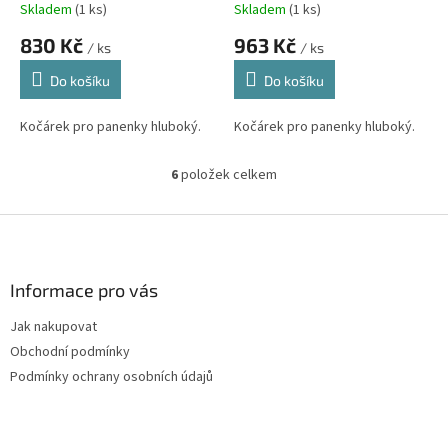
Skladem
(1 ks)
Skladem
(1 ks)
830 Kč
963 Kč
/ ks
/ ks
Do košíku
Do košíku
Kočárek pro panenky hluboký.
Kočárek pro panenky hluboký.
6
položek celkem
O
v
l
Z
á
á
d
p
a
a
Informace pro vás
c
t
í
Jak nakupovat
í
p
Obchodní podmínky
r
v
Podmínky ochrany osobních údajů
k
y
v