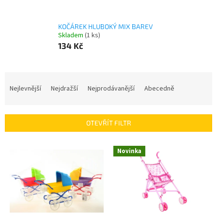
KOČÁREK HLUBOKÝ MIX BAREV
Skladem
(1 ks)
134 Kč
Ř
a
Nejlevnější
Nejdražší
Nejprodávanější
Abecedně
z
e
n
OTEVŘÍT FILTR
í
p
V
r
Novinka
ý
o
p
d
i
u
s
k
p
t
r
ů