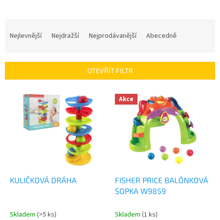
Ř
a
Nejlevnější
Nejdražší
Nejprodávanější
Abecedně
z
e
n
OTEVŘÍT FILTR
í
p
V
r
Akce
ý
o
p
d
i
u
s
k
p
t
r
ů
o
d
KULIČKOVÁ DRÁHA
FISHER PRICE BALÓNKOVÁ
u
SOPKA W9859
k
t
Skladem
(>5 ks)
Skladem
(1 ks)