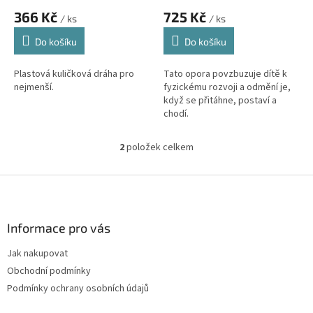
ů
366 Kč
725 Kč
/ ks
/ ks
Do košíku
Do košíku
Plastová kuličková dráha pro
Tato opora povzbuzuje dítě k
nejmenší.
fyzickému rozvoji a odmění je,
když se přitáhne, postaví a
chodí.
2
položek celkem
O
v
l
Z
á
á
d
p
a
a
Informace pro vás
c
t
í
Jak nakupovat
í
p
Obchodní podmínky
r
v
Podmínky ochrany osobních údajů
k
y