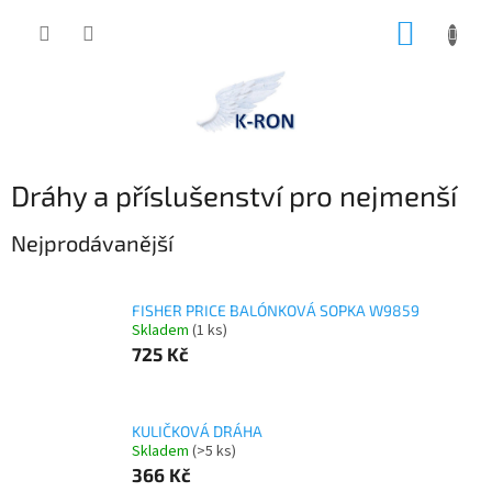
Přejít
NÁKUP
na
obsah
KOŠÍK
Dráhy a příslušenství pro nejmenší
Nejprodávanější
FISHER PRICE BALÓNKOVÁ SOPKA W9859
Skladem
(1 ks)
725 Kč
KULIČKOVÁ DRÁHA
Skladem
(>5 ks)
366 Kč