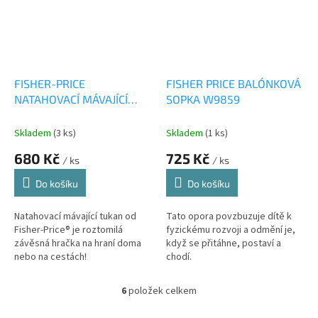
FISHER-PRICE
FISHER PRICE BALÓNKOVÁ
NATAHOVACÍ MÁVAJÍCÍ
SOPKA W9859
TUKAN HNX66
Skladem
(3 ks)
Skladem
(1 ks)
680 Kč
725 Kč
/ ks
/ ks
Do košíku
Do košíku
Natahovací mávající tukan od
Tato opora povzbuzuje dítě k
Fisher-Price® je roztomilá
fyzickému rozvoji a odmění je,
závěsná hračka na hraní doma
když se přitáhne, postaví a
nebo na cestách!
chodí.
6
položek celkem
O
v