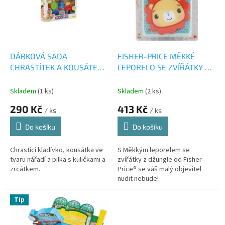
i
r
s
o
p
d
r
u
o
k
d
t
DÁRKOVÁ SADA
FISHER-PRICE MĚKKÉ
u
ů
CHRASTÍTEK A KOUSÁTEK
LEPORELO SE ZVÍŘÁTKY Z
k
PRO KLUKY
DŽUNGLE HML63
t
Skladem
(1 ks)
Skladem
(2 ks)
ů
290 Kč
413 Kč
/ ks
/ ks
Do košíku
Do košíku
Chrastící kladívko, kousátka ve
S Měkkým leporelem se
tvaru nářadí a pilka s kuličkami a
zvířátky z džungle od Fisher-
zrcátkem.
Price® se váš malý objevitel
nudit nebude!
Tip