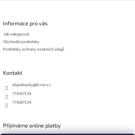
l
Z
á
á
d
p
a
a
Informace pro vás
c
t
í
Jak nakupovat
í
p
Obchodní podmínky
r
v
Podmínky ochrany osobních údajů
k
y
v
ý
Kontakt
p
i
objednavky
@
k-ron.cz
s
774267134
u
774267134
Přijímáme online platby