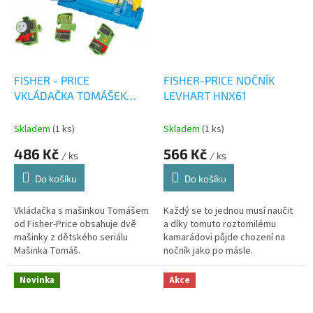
FISHER - PRICE
FISHER-PRICE NOČNÍK
VKLÁDAČKA TOMÁŠEK
LEVHART HNX61
DLG46
Skladem
(1 ks)
Skladem
(1 ks)
486 Kč
566 Kč
/ ks
/ ks
Do košíku
Do košíku
Vkládačka s mašinkou Tomášem
Každý se to jednou musí naučit
od Fisher-Price obsahuje dvě
a díky tomuto roztomilému
mašinky z dětského seriálu
kamarádovi půjde chození na
Mašinka Tomáš.
nočník jako po másle.
Novinka
Akce