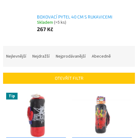
BOXOVACÍ PYTEL 40 CM S RUKAVICEMI
Skladem
(>5 ks)
267 Kč
Ř
a
Nejlevnější
Nejdražší
Nejprodávanější
Abecedně
z
e
n
OTEVŘÍT FILTR
í
p
V
r
Tip
ý
o
p
d
i
u
s
k
p
t
r
ů