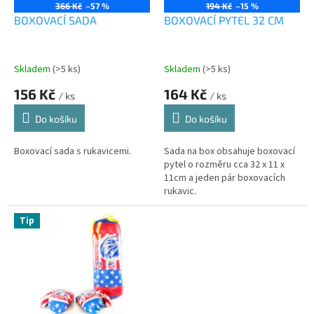
o
366 Kč
–57 %
194 Kč
–15 %
d
BOXOVACÍ SADA
BOXOVACÍ PYTEL 32 CM
u
k
t
Skladem
(>5 ks)
Skladem
(>5 ks)
ů
156 Kč
164 Kč
/ ks
/ ks
Do košíku
Do košíku
Boxovací sada s rukavicemi.
Sada na box obsahuje boxovací
pytel o rozměru cca 32 x 11 x
11cm a jeden pár boxovacích
rukavic.
Tip