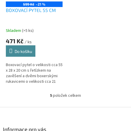
599 Kč
–21 %
BOXOVACÍ PYTEL 55 CM
Skladem
(>5 ks)
471 Kč
/ ks
Do košíku
Boxovací pytel o velikosti cca 55
x 28 x 20 cm s řetízkem na
zavěšení a dvěmi boxerskými
rukavicemi o velikosti cca 21
cm.
5
položek celkem
O
v
l
Z
á
á
d
p
a
a
Informace pro vás