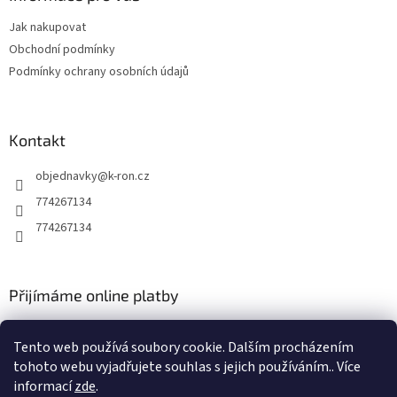
c
t
í
Jak nakupovat
í
p
Obchodní podmínky
r
v
Podmínky ochrany osobních údajů
k
y
v
ý
Kontakt
p
i
objednavky
@
k-ron.cz
s
774267134
u
774267134
Přijímáme online platby
Tento web používá soubory cookie. Dalším procházením
tohoto webu vyjadřujete souhlas s jejich používáním.. Více
informací
zde
.