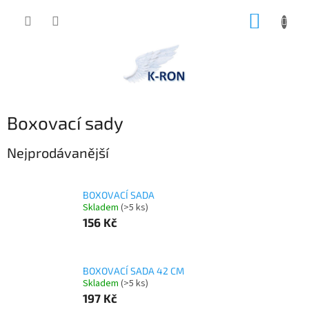
Přejít
NÁKUP
na
obsah
KOŠÍK
Boxovací sady
Nejprodávanější
BOXOVACÍ SADA
Skladem
(>5 ks)
156 Kč
BOXOVACÍ SADA 42 CM
Skladem
(>5 ks)
197 Kč