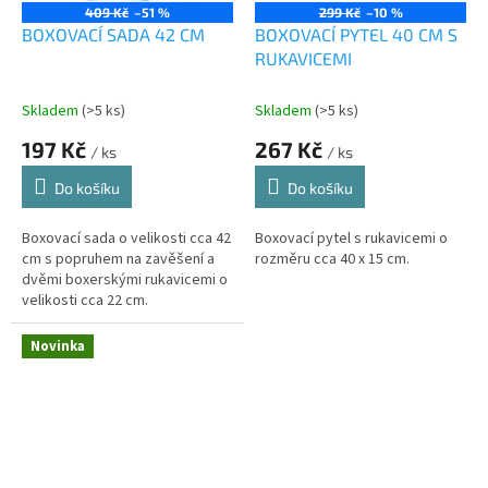
409 Kč
–51 %
299 Kč
–10 %
BOXOVACÍ SADA 42 CM
BOXOVACÍ PYTEL 40 CM S
RUKAVICEMI
Skladem
(>5 ks)
Skladem
(>5 ks)
197 Kč
267 Kč
/ ks
/ ks
Do košíku
Do košíku
Boxovací sada o velikosti cca 42
Boxovací pytel s rukavicemi o
cm s popruhem na zavěšení a
rozměru cca 40 x 15 cm.
dvěmi boxerskými rukavicemi o
velikosti cca 22 cm.
Novinka