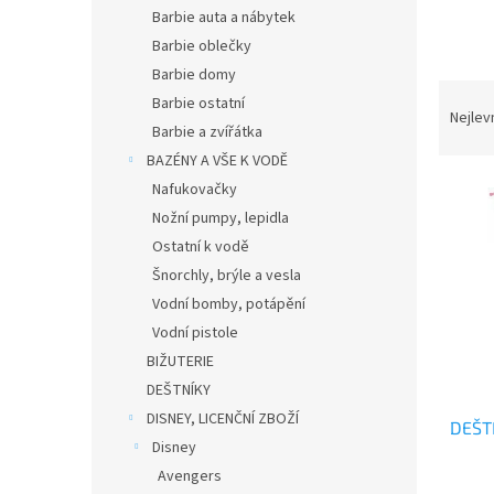
n
Barbie auta a nábytek
e
Barbie oblečky
l
Barbie domy
Ř
Barbie ostatní
a
Nejlev
Barbie a zvířátka
z
BAZÉNY A VŠE K VODĚ
e
V
n
Nafukovačky
ý
í
Nožní pumpy, lepidla
p
p
Ostatní k vodě
i
r
Šnorchly, brýle a vesla
s
o
Vodní bomby, potápění
p
d
r
u
Vodní pistole
o
k
BIŽUTERIE
d
t
DEŠTNÍKY
u
ů
DISNEY, LICENČNÍ ZBOŽÍ
DEŠT
k
Disney
t
Avengers
ů