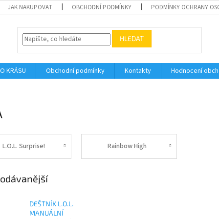
JAK NAKUPOVAT
OBCHODNÍ PODMÍNKY
PODMÍNKY OCHRANY OS
HLEDAT
O KRÁSU
Obchodní podmínky
Kontakty
Hodnocení obc
A
L.O.L. Surprise!
Rainbow High
odávanější
DEŠTNÍK L.O.L.
MANUÁLNÍ