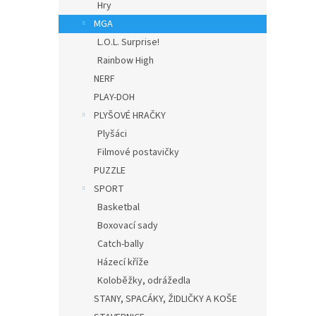
Hry
MGA
L.O.L. Surprise!
Rainbow High
NERF
PLAY-DOH
PLYŠOVÉ HRAČKY
Plyšáci
Filmové postavičky
PUZZLE
SPORT
Basketbal
Boxovací sady
Catch-bally
Házecí kříže
Koloběžky, odrážedla
STANY, SPACÁKY, ŽIDLIČKY A KOŠE