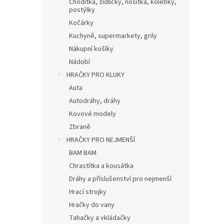
Chodítka, židličky, nosítka, kolébky,
postýlky
Kočárky
Kuchyně, supermarkety, grily
Nákupní košíky
Nádobí
HRAČKY PRO KLUKY
Auta
Autodráhy, dráhy
Kovové modely
Zbraně
HRAČKY PRO NEJMENŠÍ
BAM BAM
Chrastítka a kousátka
Dráhy a příslušenství pro nejmenší
Hrací strojky
Hračky do vany
Tahačky a vkládačky