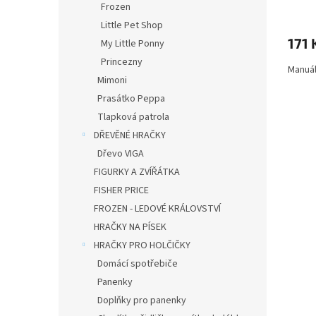
Frozen
Little Pet Shop
171 
My Little Ponny
Princezny
Manuál
Mimoni
Prasátko Peppa
Tlapková patrola
DŘEVĚNÉ HRAČKY
Dřevo VIGA
FIGURKY A ZVÍŘÁTKA
FISHER PRICE
FROZEN - LEDOVÉ KRÁLOVSTVÍ
HRAČKY NA PÍSEK
HRAČKY PRO HOLČIČKY
Domácí spotřebiče
Panenky
Doplňky pro panenky