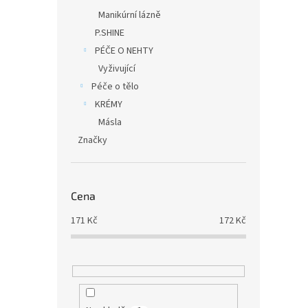
Manikúrní lázně
P.SHINE
PÉČE O NEHTY
Vyživující
Péče o tělo
KRÉMY
Másla
Značky
Cena
171
Kč
172
Kč