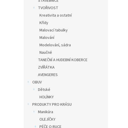
STAVEBNICE
TVOŘIVOST
Kreativita a ostatní
Křídy
Malovací tabulky
Malování
Modelování, sádra
Naučné
TANEČNÍ A HUDEBNÍ KOBERCE
ZVÍŘÁTKA
AVENGERES
OBUV
Dětské
HOLÍNKY
PRODUKTY PRO KRÁSU
Manikúra
OLEJÍČKY
PÉČE O RUCE