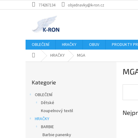
Přejít
774267134
objednavky@k-ron.cz
na
obsah
OBLEČENÍ
HRAČKY
OBUV
PRODUKTY PR
Domů
HRAČKY
MGA
P
MG
o
Přeskočit
s
Kategorie
kategorie
t
r
OBLEČENÍ
a
Dětské
n
Koupelnový textil
Nejpr
n
í
HRAČKY
p
BARBIE
a
Barbie panenky