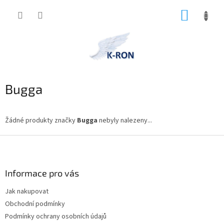
Přejít
NÁKUP
na
obsah
KOŠÍK
Bugga
Žádné produkty značky
Bugga
nebyly nalezeny...
Z
á
p
a
Informace pro vás
t
Jak nakupovat
í
Obchodní podmínky
Podmínky ochrany osobních údajů