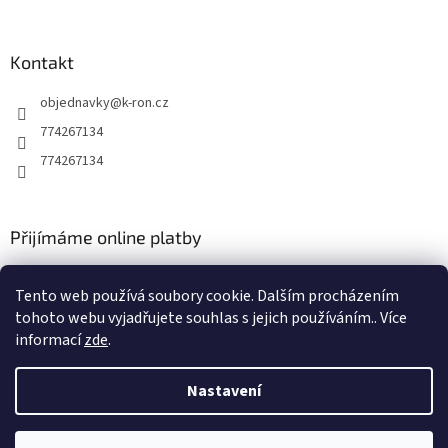
Kontakt
objednavky
@
k-ron.cz
774267134
774267134
Přijímáme online platby
Tento web používá soubory cookie. Dalším procházením
tohoto webu vyjadřujete souhlas s jejich používáním.. Více
informací
zde
.
Vytvořil Shoptet
Nastavení
Copyright 2026
www.k-ron.cz
. Všechna práva vyhrazena.
Upravit