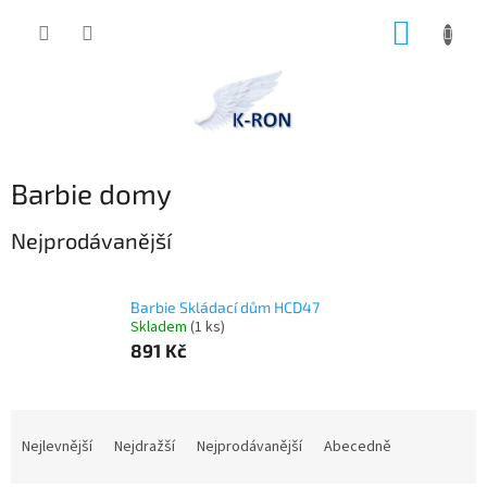
Přejít
NÁKUP
na
obsah
KOŠÍK
Barbie domy
Nejprodávanější
Barbie Skládací dům HCD47
Skladem
(1 ks)
891 Kč
Ř
a
Nejlevnější
Nejdražší
Nejprodávanější
Abecedně
z