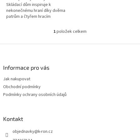
Skládací dům inspiruje k
nekonečnému hraní díky dvěma
patrům a čtyřem hracím
místnostem včetně podkrovní
postele, koupelny, kuchyně a
1
položek celkem
O
jídelny.
v
l
Z
á
á
d
p
a
a
Informace pro vás
c
t
í
Jak nakupovat
í
p
Obchodní podmínky
r
v
Podmínky ochrany osobních údajů
k
y
v
ý
Kontakt
p
i
objednavky
@
k-ron.cz
s