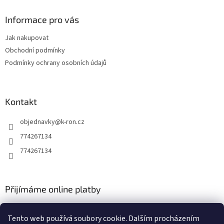
p
a
Informace pro vás
t
Jak nakupovat
í
Obchodní podmínky
Podmínky ochrany osobních údajů
Kontakt
objednavky
@
k-ron.cz
774267134
774267134
Přijímáme online platby
Tento web používá soubory cookie. Dalším procházením