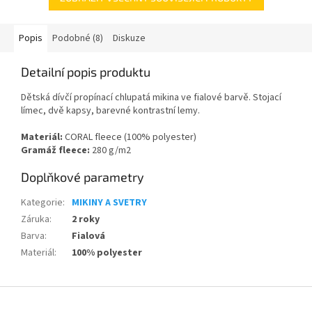
Popis
Podobné (8)
Diskuze
Detailní popis produktu
Dětská dívčí propínací chlupatá mikina ve fialové barvě. Stojací
límec, dvě kapsy, barevné kontrastní lemy.
Materiál:
CORAL fleece (100% polyester)
Gramáž fleece:
280 g/m2
Doplňkové parametry
Kategorie
:
MIKINY A SVETRY
Záruka
:
2 roky
Barva
:
Fialová
Materiál
:
100% polyester
Z
á