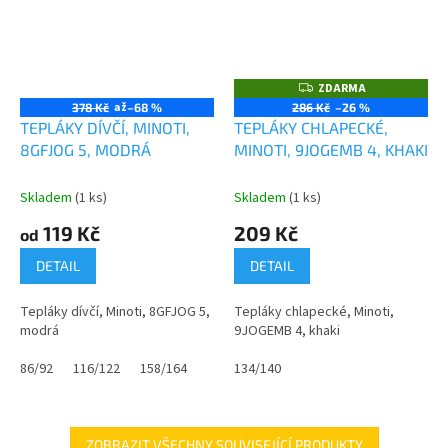
ZDARMA
Z
D
až
378 Kč
–68 %
286 Kč
–26 %
A
TEPLÁKY DÍVČÍ, MINOTI,
TEPLÁKY CHLAPECKÉ,
R
M
8GFJOG 5, MODRÁ
MINOTI, 9JOGEMB 4, KHAKI
A
Skladem
(1 ks)
Skladem
(1 ks)
119 Kč
209 Kč
od
DETAIL
DETAIL
Tepláky dívčí, Minoti, 8GFJOG 5,
Tepláky chlapecké, Minoti,
modrá
9JOGEMB 4, khaki
86/92
116/122
158/164
134/140
ZOBRAZIT VŠECHNY SOUVISEJÍCÍ PRODUKTY