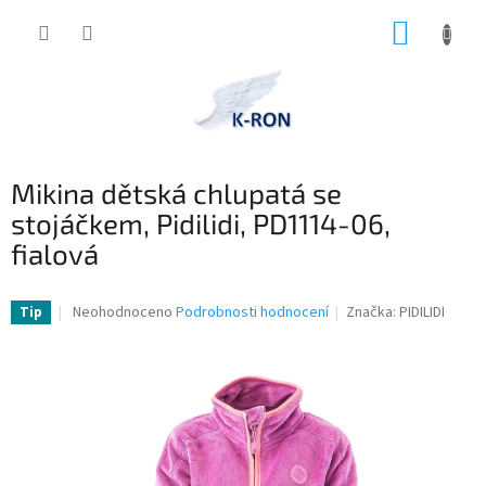
Přejít
NÁKUP
na
obsah
KOŠÍK
Mikina dětská chlupatá se
stojáčkem, Pidilidi, PD1114-06,
fialová
Průměrné
Neohodnoceno
Podrobnosti hodnocení
Značka:
PIDILIDI
Tip
hodnocení
produktu
je
0,0
z
5
hvězdiček.