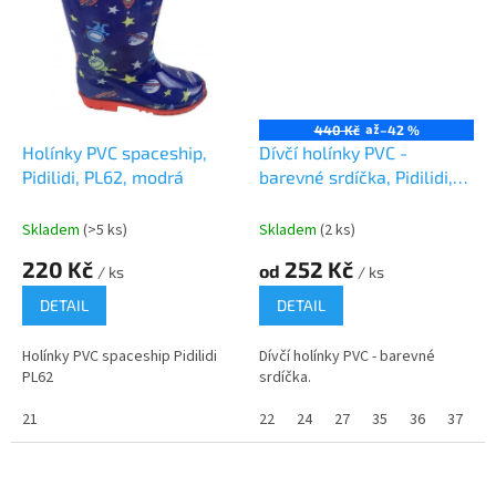
až
440 Kč
–42 %
Holínky PVC spaceship,
Dívčí holínky PVC -
Pidilidi, PL62, modrá
barevné srdíčka, Pidilidi,
PL0088, Holka
Skladem
(>5 ks)
Skladem
(2 ks)
220 Kč
252 Kč
od
/ ks
/ ks
DETAIL
DETAIL
Holínky PVC spaceship Pidilidi
Dívčí holínky PVC - barevné
PL62
srdíčka.
21
22
24
27
35
36
37
3