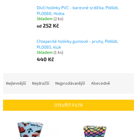
Dívčí holínky PVC - barevné srdíčka, Pidilidi,
PL0088, Holka
Skladem
(2 ks)
252 Kč
od
Chlapecké holínky gumové - pruhy, Pidilidi,
PL0085, kluk
Skladem
(1 ks)
440 Kč
Ř
a
Nejlevnější
Nejdražší
Nejprodávanější
Abecedně
z
e
n
OTEVŘÍT FILTR
í
p
V
r
ý
o
p
d