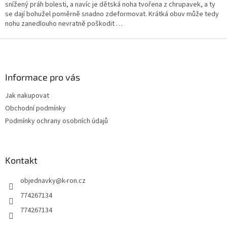
snížený práh bolesti, a navíc je dětská noha tvořena z chrupavek, a ty
ý
se dají bohužel poměrně snadno zdeformovat. Krátká obuv může tedy
p
nohu zanedlouho nevratně poškodit …
i
s
Z
u
á
p
a
Informace pro vás
t
Jak nakupovat
í
Obchodní podmínky
Podmínky ochrany osobních údajů
Kontakt
objednavky
@
k-ron.cz
774267134
774267134