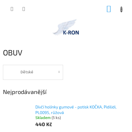
Přejít
NÁKUP
na
obsah
KOŠÍK
OBUV
Dětské
Nejprodávanější
Dívčí holínky gumové - potisk KOČKA, Pidilidi,
PL0095, růžová
Skladem
(5 ks)
440 Kč