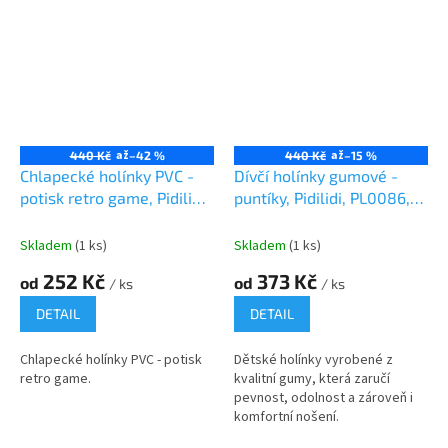
až
až
440 Kč
–42 %
440 Kč
–15 %
Chlapecké holínky PVC -
Dívčí holínky gumové -
potisk retro game, Pidilidi,
puntíky, Pidilidi, PL0086,
PL0093, modrá
holka
Skladem
(1 ks)
Skladem
(1 ks)
252 Kč
373 Kč
od
od
/ ks
/ ks
DETAIL
DETAIL
Chlapecké holínky PVC - potisk
Dětské holínky vyrobené z
retro game.
kvalitní gumy, která zaručí
pevnost, odolnost a zároveň i
komfortní nošení.