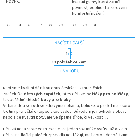
KOČKA.
kvalitní gumy, která zaručí
pevnost, odolnost a zároveň i
komfortní nošení.
23
24
26
27
28
29
30
24
31
29
32
30
33
34
35
NAČÍST 1 DALŠÍ
S
1
2
t
O
r
13
položek celkem
v
á
l
NAHORU
n
á
k
d
o
v
Nabízíme kvalitní dětskou obuv českých i zahraničních
a
á
značek Od
dětských capáček
, přes dětské
c
botičky pro holčičky
,
n
tak pořádné dětské
boty pro kluky
í
í
Většina dětí se rodí se zdravýma nohama, bohužel o pár let má skoro
p
třetina prvňáčků ortopedickou vadou. Důvodem je nevhodná obuv,
r
nebo sice kvalitní boty, ale ve špatné šířce, či velikosti…
v
k
Dětská noha roste velmi rychle. Za jeden rok může vyrůst až o 2 cm –
y
děti si na tlačící paleček zpravidla nestěžují, mají oproti dospělákům
v