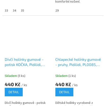
komfortní nošení.
33
34
35
29
Dívčí holínky gumové -
Chlapecké holínky gumové
potisk KOČKA, Pidilidi,
- pruhy, Pidilidi, PL0085,
PL0095, růžová
kluk
Skladem
(5 ks)
Skladem
(1 ks)
440 Kč
440 Kč
/ ks
/ ks
DETAIL
DETAIL
Dívčí holínky gumové - potisk
Dětské holínky vyrobené z