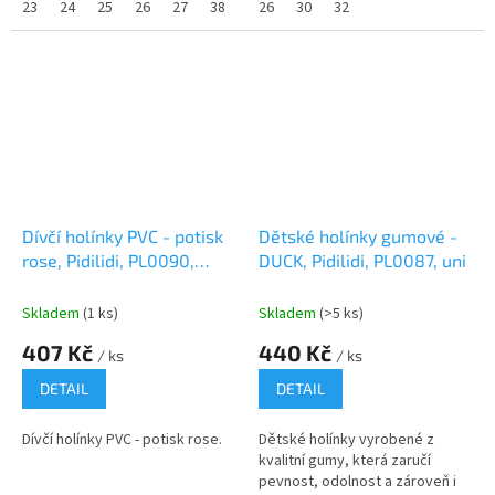
23
24
25
26
27
38
26
30
32
Dívčí holínky PVC - potisk
Dětské holínky gumové -
rose, Pidilidi, PL0090,
DUCK, Pidilidi, PL0087, uni
Holka
Skladem
(1 ks)
Skladem
(>5 ks)
407 Kč
440 Kč
/ ks
/ ks
DETAIL
DETAIL
Dívčí holínky PVC - potisk rose.
Dětské holínky vyrobené z
kvalitní gumy, která zaručí
pevnost, odolnost a zároveň i