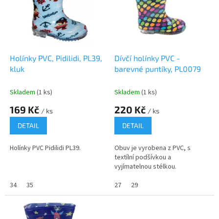
i
u
s
k
p
t
r
ů
o
d
Holínky PVC, Pidilidi, PL39,
Dívčí holínky PVC -
u
kluk
barevné puntíky, PL0079
k
t
Skladem
(1 ks)
Skladem
(1 ks)
ů
169 Kč
220 Kč
/ ks
/ ks
DETAIL
DETAIL
Holínky PVC Pidilidi PL39.
Obuv je vyrobena z PVC, s
textílní podšívkou a
vyjímatelnou stélkou.
34
35
27
29