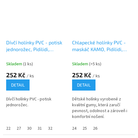
Dívčí holínky PVC - potisk
Chlapecké holínky PVC -
jednorožec, Pidilidi,
maskáč KAMO, Pidilidi,
PL0089, růžová
PL0082, kluk
Skladem
(1 ks)
Skladem
(>5 ks)
252 Kč
252 Kč
/ ks
/ ks
DETAIL
DETAIL
Dívčí holínky PVC - potisk
Dětské holínky vyrobené z
jednorožec.
kvalitní gumy, která zaručí
pevnost, odolnost a zároveň i
komfortní nošení.
22
27
30
31
32
24
25
26