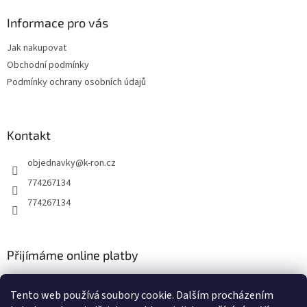
d
p
a
a
Informace pro vás
c
t
í
Jak nakupovat
í
p
Obchodní podmínky
r
v
Podmínky ochrany osobních údajů
k
y
v
ý
Kontakt
p
i
objednavky
@
k-ron.cz
s
774267134
u
774267134
Přijímáme online platby
Tento web používá soubory cookie. Dalším procházením