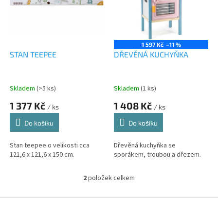
i
r
s
o
p
d
r
u
o
k
1 597 Kč
–11 %
d
t
STAN TEEPEE
DŘEVĚNÁ KUCHYŇKA
u
ů
k
t
Skladem
(>5 ks)
Skladem
(1 ks)
ů
1 377 Kč
1 408 Kč
/ ks
/ ks
Do košíku
Do košíku
Stan teepee o velikosti cca
Dřevěná kuchyňka se
121,6 x 121,6 x 150 cm.
sporákem, troubou a dřezem.
2
položek celkem
O
v
l
Z
á
á