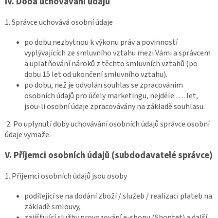
IV.
Doba uchovávání údajů
1. Správce uchovává osobní údaje
po dobu nezbytnou k výkonu práv a povinností
vyplývajících ze smluvního vztahu mezi Vámi a správcem
a uplatňování nároků z těchto smluvních vztahů (po
dobu 15 let od ukončení smluvního vztahu).
po dobu, než je odvolán souhlas se zpracováním
osobních údajů pro účely marketingu, nejdéle …. let,
jsou-li osobní údaje zpracovávány na základě souhlasu.
2. Po uplynutí doby uchovávání osobních údajů správce osobní
údaje vymaže.
V.
Příjemci osobních údajů (subdodavatelé správce)
1. Příjemci osobních údajů jsou osoby
podílející se na dodání zboží / služeb / realizaci plateb na
základě smlouvy,
zajišťující služby provozování e-shopu (Shoptet) a další