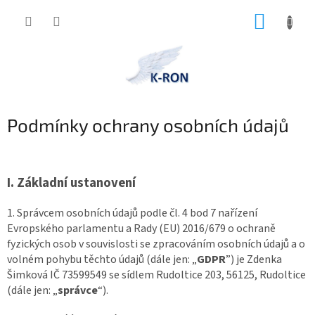
Přejít
NÁKUP
na
obsah
KOŠÍK
Podmínky ochrany osobních údajů
I.
Základní ustanovení
1. Správcem osobních údajů podle čl. 4 bod 7 nařízení
Evropského parlamentu a Rady (EU) 2016/679 o ochraně
fyzických osob v souvislosti se zpracováním osobních údajů a o
volném pohybu těchto údajů (dále jen: „
GDPR
”) je Zdenka
Šimková IČ 73599549 se sídlem Rudoltice 203, 56125, Rudoltice
(dále jen: „
správce
“).