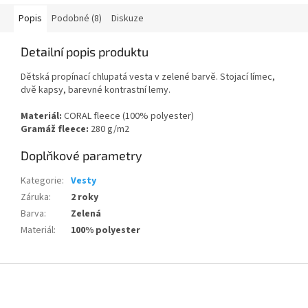
Popis
Podobné (8)
Diskuze
Detailní popis produktu
Dětská propínací chlupatá vesta v zelené barvě. Stojací límec,
dvě kapsy, barevné kontrastní lemy.
Materiál:
CORAL fleece (100% polyester)
Gramáž fleece:
280 g/m2
Doplňkové parametry
Kategorie
:
Vesty
Záruka
:
2 roky
Barva
:
Zelená
Materiál
:
100% polyester
Z
á
p