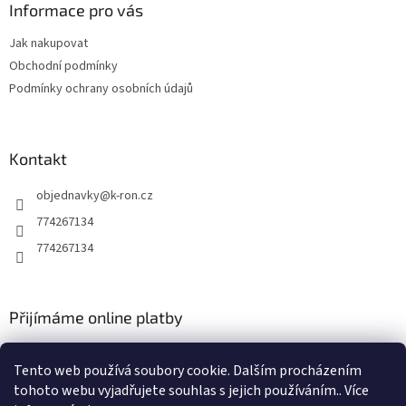
a
Informace pro vás
t
Jak nakupovat
í
Obchodní podmínky
Podmínky ochrany osobních údajů
Kontakt
objednavky
@
k-ron.cz
774267134
774267134
Přijímáme online platby
Tento web používá soubory cookie. Dalším procházením
tohoto webu vyjadřujete souhlas s jejich používáním.. Více