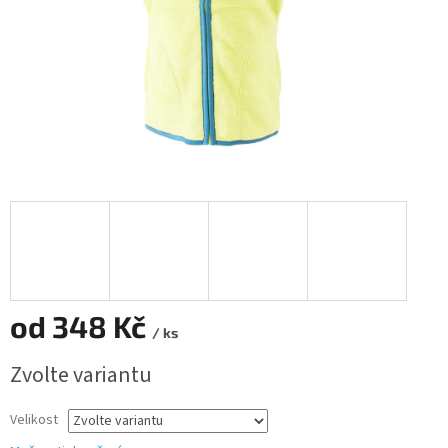
od
348 Kč
/ ks
Měrná
Zvolte variantu
cena:
Velikost