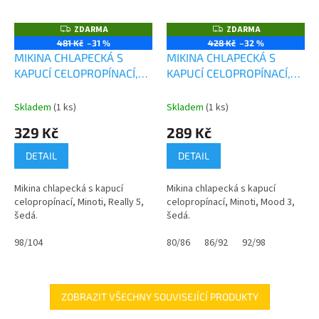
ZDARMA
ZDARMA
Z
Z
D
D
481 Kč
–31 %
428 Kč
–32 %
A
A
MIKINA CHLAPECKÁ S
MIKINA CHLAPECKÁ S
R
R
M
M
KAPUCÍ CELOPROPÍNACÍ,
KAPUCÍ CELOPROPÍNACÍ,
A
A
MINOTI, REALLY 5, ŠEDÁ
MINOTI, MOOD 3, ŠEDÁ
Skladem
(1 ks)
Skladem
(1 ks)
329 Kč
289 Kč
DETAIL
DETAIL
Mikina chlapecká s kapucí
Mikina chlapecká s kapucí
celopropínací, Minoti, Really 5,
celopropínací, Minoti, Mood 3,
šedá.
šedá.
98/104
80/86
86/92
92/98
ZOBRAZIT VŠECHNY SOUVISEJÍCÍ PRODUKTY