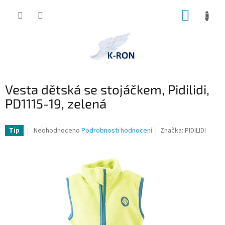
Přejít
NÁKUP
na
obsah
KOŠÍK
Vesta dětská se stojáčkem, Pidilidi,
PD1115-19, zelená
Průměrné
Neohodnoceno
Podrobnosti hodnocení
Značka:
PIDILIDI
Tip
hodnocení
produktu
je
0,0
z
5
hvězdiček.