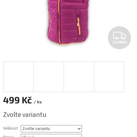
Z
ZDARMA
D
A
R
M
A
499 Kč
/ ks
Měrná
Zvolte variantu
cena:
Velikost