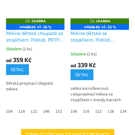
ZDARMA
ZDARMA
Z
Z
D
D
od
až
od
až
488 Kč
–26 %
506 Kč
–33 %
A
A
Mikina dětská chlupatá se
Mikina dětská se
R
R
M
M
stojáčkem, Pidilidi, PD1114-
stojáčkem, Pidilidi,
A
A
06, fialová
PD1093, oranžová
Skladem
(1 ks)
Průměrné
Skladem
(1 ks)
hodnocení
359 Kč
od
produktu
339 Kč
od
je
DETAIL
0,0
DETAIL
z
Dětská propínací chlupatá
5
Lehká microfleecová
mikina.
hvězdiček.
celopropínací mikina se
stojáčkem v trendy barvách.
104
116
122
146
152
158
104
116
122
128
134
1
ZOBRAZIT VŠECHNY SOUVISEJÍCÍ PRODUKTY