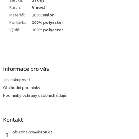
Záruka
:
2 roky
Barva
:
Vínová
Materiál
:
100% Nylon
Podšívka
:
100% polyester
Výplň
:
100% polyester
Z
á
p
a
Informace pro vás
t
Jak nakupovat
í
Obchodní podmínky
Podmínky ochrany osobních údajů
Kontakt
objednavky
@
k-ron.cz