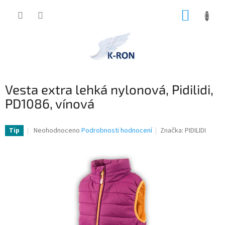
Přejít
NÁKUP
na
obsah
KOŠÍK
Vesta extra lehká nylonová, Pidilidi,
PD1086, vínová
Průměrné
Neohodnoceno
Podrobnosti hodnocení
Značka:
PIDILIDI
Tip
hodnocení
produktu
je
0,0
z
5
hvězdiček.