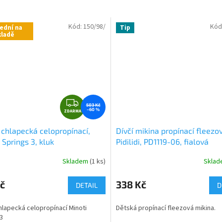
Kód:
150/98/
Kód
ední na
Tip
kladě
Z
503 Kč
–60 %
ZDARMA
D
A
 chlapecká celopropínací,
Dívčí mikina propínací fleezo
R
 Springs 3, kluk
Pidilidi, PD1119-06, fialová
M
A
Skladem
(1 ks)
Skla
č
338 Kč
DETAIL
D
hlapecká celopropínací Minoti
Dětská propínací fleezová mikina.
3