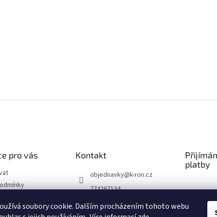
e pro vás
Kontakt
Přijímá
platby
vat
objednavky
@
k-ron.cz
podmínky
774267134
chrany osobních
774267134
oužívá soubory cookie. Dalším procházením tohoto webu