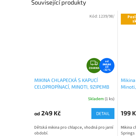
Související produkty
Kód:
1239/98/
Posl
s
Z
od
362 Kč
až
ZDARMA
D
–32 %
A
MIKINA CHLAPECKÁ S KAPUCÍ
Mikina
R
CELOPROPÍNACÍ, MINOTI, 9ZIPEMB
Minoti,
M
5, ČERVENÁ
A
Skladem
(1 ks)
249 Kč
199 K
od
DETAIL
Dětská mikina pro chlapce, vhodná pro jarní
Mikina c
období.
Springs 