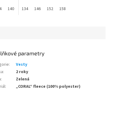
4
140
146
134
152
146
158
152
158
lňkové parametry
gorie
:
Vesty
ka
:
2 roky
a
:
Zelená
iál
:
„CORAL“ fleece (100% polyester)