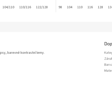
34/140
104/110
140/146
110/116
146/152
122/128
158/164
98
104
110
116
128
13
Dop
apsy, barevné kontrastní lemy.
Kate
Záru
Barv
Mater