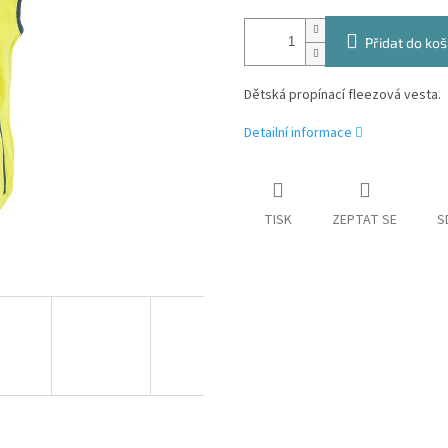
Přidat do koš
Dětská propínací fleezová vesta.
Detailní informace
TISK
ZEPTAT SE
S