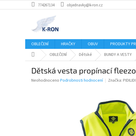
Přejít
774267134
objednavky@k-ron.cz
na
obsah
OBLEČENÍ
HRAČKY
OBUV
PRODUKTY PR
Domů
OBLEČENÍ
Dětské
BUNDY A VESTY
Dětská vesta propínací fleezov
Průměrné
Neohodnoceno
Podrobnosti hodnocení
Značka:
PIDILIDI
hodnocení
produktu
je
0,0
z
5
hvězdiček.