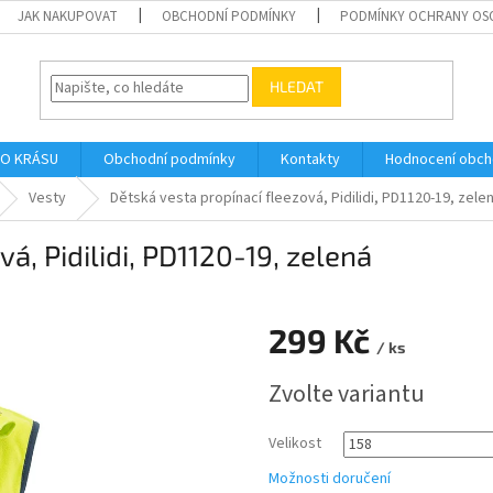
JAK NAKUPOVAT
OBCHODNÍ PODMÍNKY
PODMÍNKY OCHRANY OS
HLEDAT
O KRÁSU
Obchodní podmínky
Kontakty
Hodnocení obc
Vesty
Dětská vesta propínací fleezová, Pidilidi, PD1120-19, zele
á, Pidilidi, PD1120-19, zelená
299 Kč
/ ks
Měrná
Zvolte variantu
cena:
Velikost
Možnosti doručení