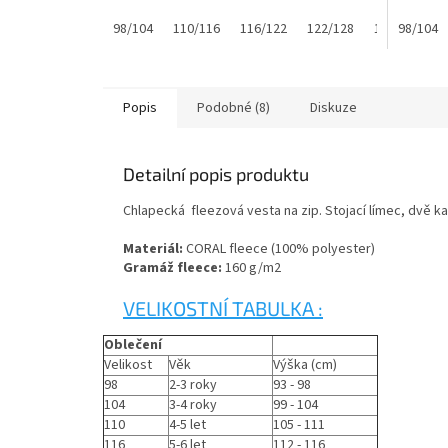
98/104
110/116
116/122
122/128
128/134
98/104
1
Popis
Podobné (8)
Diskuze
Detailní popis produktu
Chlapecká fleezová vesta na zip. Stojací límec, dvě k
Materiál:
CORAL fleece (100% polyester)
Gramáž fleece:
160 g/m2
VELIKOSTNÍ TABULKA :
Oblečení
Velikost
Věk
Výška (cm)
98
2-3 roky
93 - 98
104
3-4 roky
99 - 104
110
4-5 let
105 - 111
116
5-6 let
112 - 116