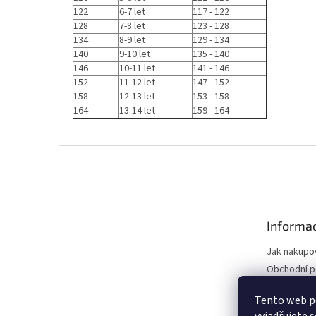
122
6-7 let
117 - 122
128
7-8 let
123 - 128
134
8-9 let
129 - 134
140
9-10 let
135 - 140
146
10-11 let
141 - 146
152
11-12 let
147 - 152
158
12-13 let
153 - 158
164
13-14 let
159 - 164
Z
á
p
a
t
Informac
í
Jak nakupo
Obchodní 
Podmínky o
Tento web p
údajů