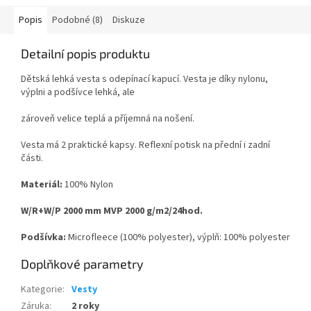
Popis
Podobné (8)
Diskuze
Detailní popis produktu
Dětská lehká vesta s odepínací kapucí. Vesta je díky nylonu,
výplni a podšívce lehká, ale
zároveň velice teplá a příjemná na nošení.
Vesta má 2 praktické kapsy. Reflexní potisk na přední i zadní
části.
Materiál:
100% Nylon
W/R+W/P 2000 mm MVP 2000 g/m2/24hod.
Podšívka:
Microfleece (100% polyester), výplň: 100% polyester
Doplňkové parametry
Kategorie
:
Vesty
Záruka
:
2 roky