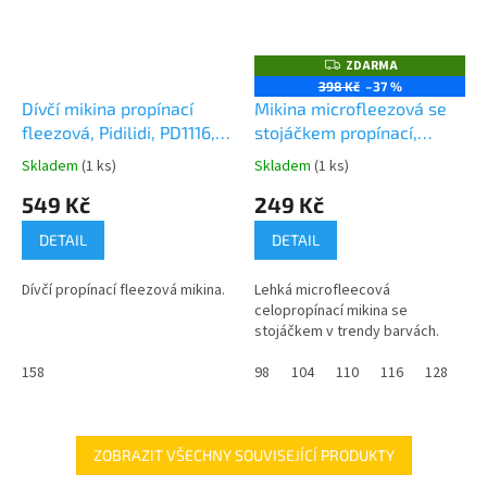
ZDARMA
Z
D
398 Kč
–37 %
A
Dívčí mikina propínací
Mikina microfleezová se
R
M
fleezová, Pidilidi, PD1116,
stojáčkem propínací,
A
holka
Pidilidi, PD1068, Holka
Skladem
(1 ks)
Skladem
(1 ks)
Průměrné
Průměrné
hodnocení
hodnocení
549 Kč
249 Kč
produktu
produktu
je
je
DETAIL
DETAIL
0,0
0,0
z
z
Dívčí propínací fleezová mikina.
Lehká microfleecová
5
5
celopropínací mikina se
hvězdiček.
hvězdiček.
stojáčkem v trendy barvách.
158
98
104
110
116
128
15
ZOBRAZIT VŠECHNY SOUVISEJÍCÍ PRODUKTY