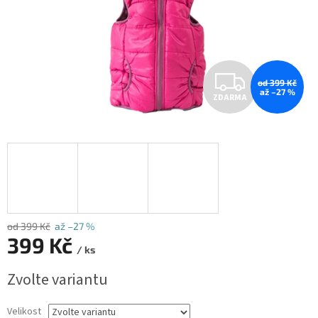
Z
od 399 Kč
až –27 %
ZDARMA
D
A
R
M
A
od 399 Kč
až –27 %
399 Kč
/ ks
Měrná
Zvolte variantu
cena:
Velikost