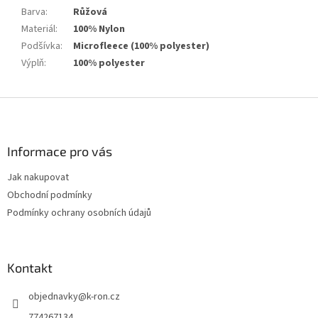
Barva
:
Růžová
Materiál
:
100% Nylon
Podšívka
:
Microfleece (100% polyester)
Výplň
:
100% polyester
Z
á
p
a
Informace pro vás
t
Jak nakupovat
í
Obchodní podmínky
Podmínky ochrany osobních údajů
Kontakt
objednavky
@
k-ron.cz
774267134