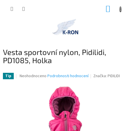
Přejít
NÁKUP
na
obsah
KOŠÍK
Vesta sportovní nylon, Pidilidi,
PD1085, Holka
Průměrné
Neohodnoceno
Podrobnosti hodnocení
Značka:
PIDILIDI
Tip
hodnocení
produktu
je
0,0
z
5
hvězdiček.