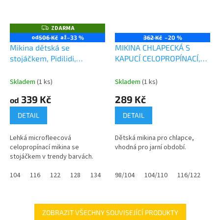
ZDARMA
Z
D
od
až
506 Kč
–33 %
362 Kč
–20 %
A
Mikina dětská se
MIKINA CHLAPECKÁ S
R
M
stojáčkem, Pidilidi,
KAPUCÍ CELOPROPÍNACÍ,
A
PD1093, oranžová
MINOTI, 9ZIPEMB 4, KHAKI
Skladem
(1 ks)
Skladem
(1 ks)
339 Kč
289 Kč
od
DETAIL
DETAIL
Lehká microfleecová
Dětská mikina pro chlapce,
celopropínací mikina se
vhodná pro jarní období.
stojáčkem v trendy barvách.
104
116
122
128
134
140
98/104
146
104/110
152
158
116/122
ZOBRAZIT VŠECHNY SOUVISEJÍCÍ PRODUKTY