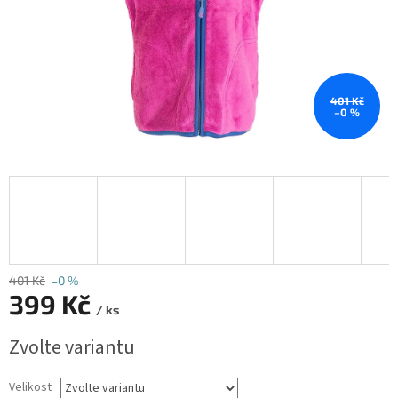
401 Kč
–0 %
401 Kč
–0 %
399 Kč
/ ks
Měrná
Zvolte variantu
cena:
Velikost