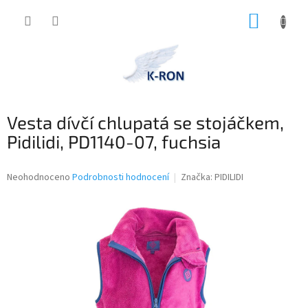
Přejít
NÁKUP
na
obsah
KOŠÍK
Vesta dívčí chlupatá se stojáčkem,
Pidilidi, PD1140-07, fuchsia
Průměrné
Neohodnoceno
Podrobnosti hodnocení
Značka:
PIDILIDI
hodnocení
produktu
je
0,0
z
5
hvězdiček.