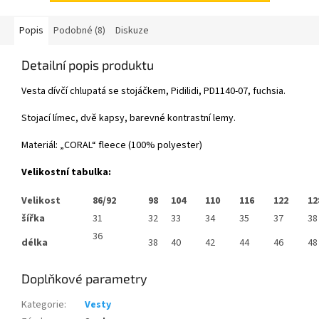
Popis
Podobné (8)
Diskuze
Detailní popis produktu
Vesta dívčí chlupatá se stojáčkem, Pidilidi, PD1140-07, fuchsia.
Stojací límec, dvě kapsy, barevné kontrastní lemy.
Materiál: „CORAL“ fleece (100% polyester)
Velikostní tabulka:
Velikost
86/92
98
104
110
116
122
12
šířka
31
32
33
34
35
37
38
36
délka
38
40
42
44
46
48
Doplňkové parametry
Kategorie
:
Vesty