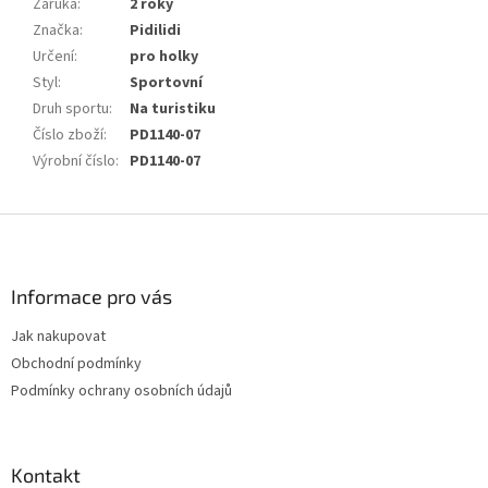
Záruka
:
2 roky
Značka
:
Pidilidi
Určení
:
pro holky
Styl
:
Sportovní
Druh sportu
:
Na turistiku
Číslo zboží
:
PD1140-07
Výrobní číslo
:
PD1140-07
Z
á
p
a
Informace pro vás
t
Jak nakupovat
í
Obchodní podmínky
Podmínky ochrany osobních údajů
Kontakt