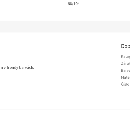
98/104
ek.
Dop
Kate
Záru
m v trendy barvách.
Barv
Mater
Čísl