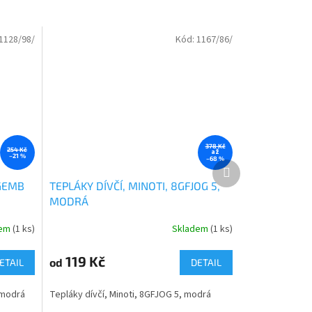
1128/98/
Kód:
1167/86/
378 Kč
254 Kč
až
–21 %
–68 %
Další
produkt
OGEMB
TEPLÁKY DÍVČÍ, MINOTI, 8GFJOG 5,
MODRÁ
dem
(1 ks)
Skladem
(1 ks)
119 Kč
od
ETAIL
DETAIL
 modrá
Tepláky dívčí, Minoti, 8GFJOG 5, modrá