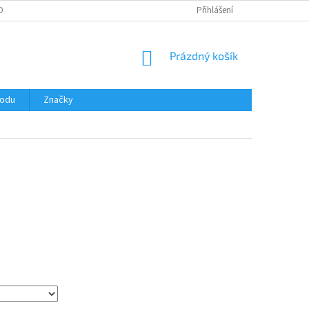
OBNÍCH ÚDAJŮ
Přihlášení
NÁKUPNÍ
Prázdný košík
KOŠÍK
hodu
Značky