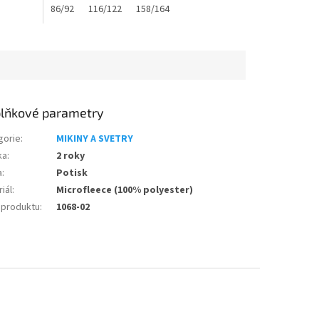
86/92
116/122
158/164
lňkové parametry
gorie
:
MIKINY A SVETRY
ka
:
2 roky
a
:
Potisk
iál
:
Microfleece (100% polyester)
o produktu
:
1068-02