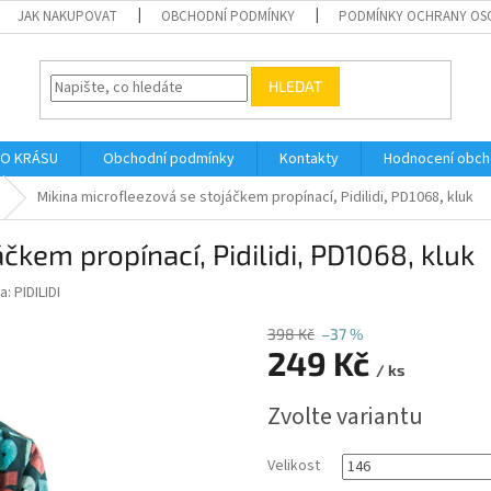
JAK NAKUPOVAT
OBCHODNÍ PODMÍNKY
PODMÍNKY OCHRANY OS
HLEDAT
O KRÁSU
Obchodní podmínky
Kontakty
Hodnocení obc
Mikina microfleezová se stojáčkem propínací, Pidilidi, PD1068, kluk
čkem propínací, Pidilidi, PD1068, kluk
a:
PIDILIDI
398 Kč
–37 %
249 Kč
/ ks
Měrná
Zvolte variantu
cena:
Velikost