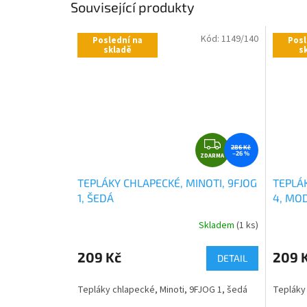
Související produkty
Kód:
1149/140
Poslední na
Posl
skladě
s
Z
286 Kč
–26 %
ZDARMA
D
A
TEPLÁKY CHLAPECKÉ, MINOTI, 9FJOG
TEPLÁK
R
1, ŠEDÁ
4, MO
M
A
Skladem
(1 ks)
Průměr
hodnoce
produkt
209 Kč
209 
DETAIL
je
0,0
Tepláky chlapecké, Minoti, 9FJOG 1, šedá
Tepláky 
z
5