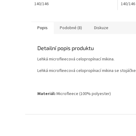
140/146
140/146
hvězdič
Popis
Podobné (8)
Diskuze
Detailní popis produktu
Lehká microfleecová celopropínací mikina.
Lehká microfleecová celopropínací mikina se stojáčke
Materiál:
Microfleece (100% polyester)
Z
á
p