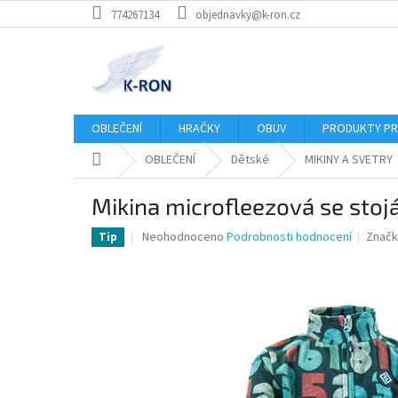
Přejít
774267134
objednavky@k-ron.cz
na
obsah
OBLEČENÍ
HRAČKY
OBUV
PRODUKTY PR
Domů
OBLEČENÍ
Dětské
MIKINY A SVETRY
Mikina microfleezová se stojá
Průměrné
Neohodnoceno
Podrobnosti hodnocení
Značk
Tip
hodnocení
produktu
je
0,0
z
5
hvězdiček.