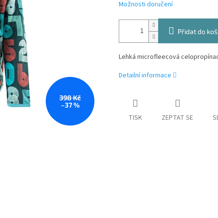
Možnosti doručení
Přidat do koš
Lehká microfleecová celopropínac
Detailní informace
398 Kč
–37 %
TISK
ZEPTAT SE
S