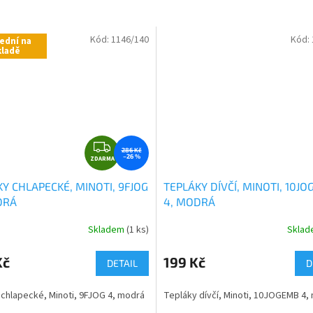
Kód:
1146/140
Kód:
ední na
kladě
Z
286 Kč
–26 %
ZDARMA
D
A
Y CHLAPECKÉ, MINOTI, 9FJOG
TEPLÁKY DÍVČÍ, MINOTI, 10J
R
DRÁ
4, MODRÁ
M
A
Skladem
(1 ks)
Skla
né
ní
u
Kč
199 Kč
DETAIL
D
chlapecké, Minoti, 9FJOG 4, modrá
Tepláky dívčí, Minoti, 10JOGEMB 4,