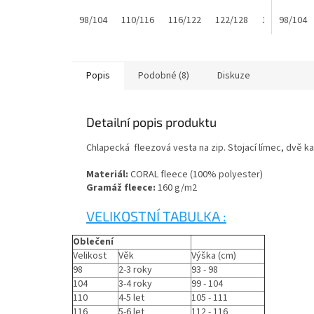
98/104
110/116
116/122
122/128
128/134
98/104
1
Popis
Podobné (8)
Diskuze
Detailní popis produktu
Chlapecká fleezová vesta na zip. Stojací límec, dvě k
Materiál:
CORAL fleece (100% polyester)
Gramáž fleece:
160 g/m2
VELIKOSTNÍ TABULKA :
Oblečení
Velikost
Věk
Výška (cm)
98
2-3 roky
93 - 98
104
3-4 roky
99 - 104
110
4-5 let
105 - 111
116
5-6 let
112 - 116