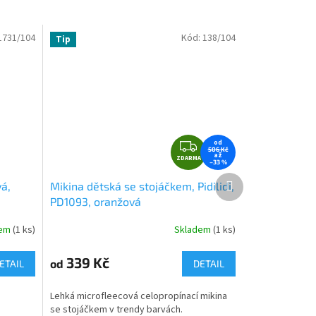
1731/104
Kód:
138/104
Tip
Z
od
506 Kč
až
ZDARMA
D
–33 %
A
Další
vá,
Mikina dětská se stojáčkem, Pidilidi,
produkt
R
PD1093, oranžová
M
A
dem
(1 ks)
Skladem
(1 ks)
339 Kč
od
ETAIL
DETAIL
Lehká microfleecová celopropínací mikina
se stojáčkem v trendy barvách.