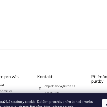
e pro vás
Kontakt
Přijímá
platby
vat
objednavky
@
k-ron.cz
podmínky
774267134
chrany osobních
774267134
oužívá soubory cookie. Dalším procházením tohoto webu