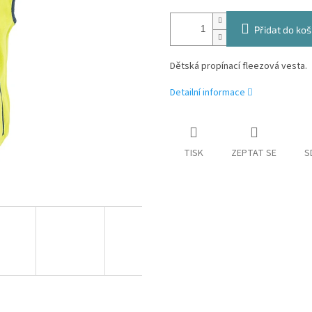
Přidat do koš
Dětská propínací fleezová vesta.
Detailní informace
TISK
ZEPTAT SE
S