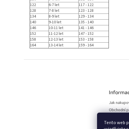
122
6-7 let
117 - 122
128
7-8 let
123 - 128
134
8-9 let
129 - 134
140
9-10 let
135 - 140
146
10-11 let
141 - 146
152
11-12 let
147 - 152
158
12-13 let
153 - 158
164
13-14 let
159 - 164
Z
á
p
a
t
Informac
í
Jak nakupo
Obchodní 
Podmínky o
Tento web p
údajů