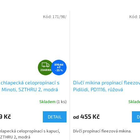
Kód:
171/98/
Kód:
Z
370 Kč
až
ZDARMA
D
–35 %
A
 chlapecká celopropínací s
Dívčí mikina propínací fleezo
R
, Minoti, 5ZTHRU 2, modrá
Pidilidi, PD1116, růžová
M
A
Skladem
(1 ks)
Skla
9 Kč
455 Kč
od
DETAIL
D
hlapecká celopropínací s kapucí,
Dívčí propínací fleezová mikina.
 5ZTHRU 2, modrá