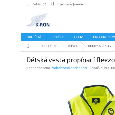
Přejít
774267134
objednavky@k-ron.cz
na
obsah
OBLEČENÍ
HRAČKY
OBUV
PRODUKTY PR
Domů
OBLEČENÍ
Dětské
BUNDY A VESTY
Dětská vesta propínací fleezov
Průměrné
Neohodnoceno
Podrobnosti hodnocení
Značka:
PIDILIDI
hodnocení
produktu
je
0,0
z
5
hvězdiček.