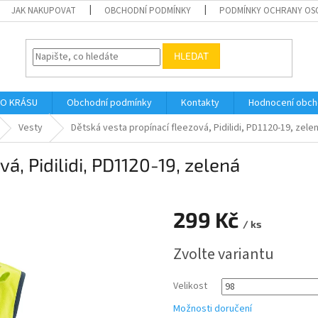
JAK NAKUPOVAT
OBCHODNÍ PODMÍNKY
PODMÍNKY OCHRANY OS
HLEDAT
O KRÁSU
Obchodní podmínky
Kontakty
Hodnocení obc
Vesty
Dětská vesta propínací fleezová, Pidilidi, PD1120-19, zele
á, Pidilidi, PD1120-19, zelená
299 Kč
/ ks
Měrná
Zvolte variantu
cena:
Velikost
Možnosti doručení