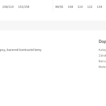
34/140
104/110
140/146
152/158
146/152
158/164
86/92
104
110
122
134
Dop
apsy, barevné kontrastní lemy.
Kate
Záru
Barv
Mater