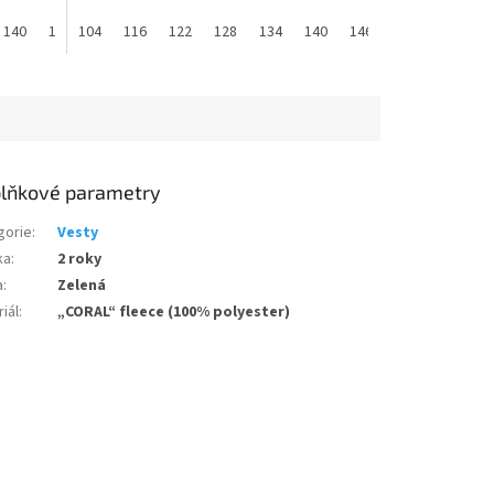
140
146
104
152
116
122
128
134
140
146
152
158
lňkové parametry
gorie
:
Vesty
ka
:
2 roky
a
:
Zelená
iál
:
„CORAL“ fleece (100% polyester)