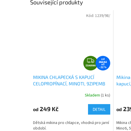
Související produkty
Kód:
1239/98/
Z
od
362 Kč
až
ZDARMA
D
–32 %
A
MIKINA CHLAPECKÁ S KAPUCÍ
Mikina
R
CELOPROPÍNACÍ, MINOTI, 9ZIPEMB
kapucí
M
5, ČERVENÁ
A
Skladem
(1 ks)
249 Kč
23
od
od
DETAIL
Dětská mikina pro chlapce, vhodná pro jarní
Mikina c
období.
Minoti,