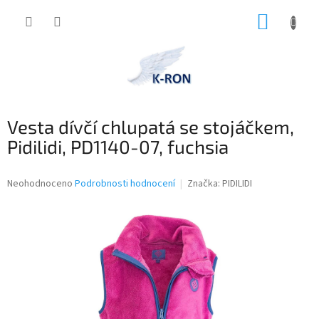
Přejít
NÁKUP
na
obsah
KOŠÍK
Vesta dívčí chlupatá se stojáčkem,
Pidilidi, PD1140-07, fuchsia
Průměrné
Neohodnoceno
Podrobnosti hodnocení
Značka:
PIDILIDI
hodnocení
produktu
je
0,0
z
5
hvězdiček.