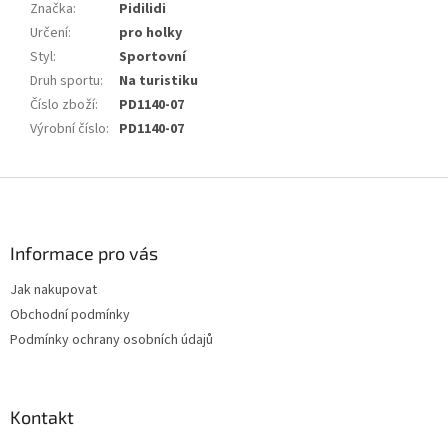
Značka
:
Pidilidi
Určení
:
pro holky
Styl
:
Sportovní
Druh sportu
:
Na turistiku
Číslo zboží
:
PD1140-07
Výrobní číslo
:
PD1140-07
Z
á
p
a
Informace pro vás
t
Jak nakupovat
í
Obchodní podmínky
Podmínky ochrany osobních údajů
Kontakt