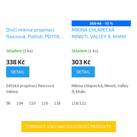
350 Kč
–13 %
Dívčí mikina propínací
MIKINA CHLAPECKÁ
fleezová, Pidilidi, PD1119-
MINOTI, VALLEY 9, KHAKI
06, fialová
Skladem
(1 ks)
Skladem
(1 ks)
338 Kč
303 Kč
DETAIL
DETAIL
Dětská propínací fleezová
Mikina chlapecká, Minoti, Valley
mikina.
9, khaki.
98
104
110
116
128
134
116/122
140
146
152
158
ZOBRAZIT VŠECHNY SOUVISEJÍCÍ PRODUKTY