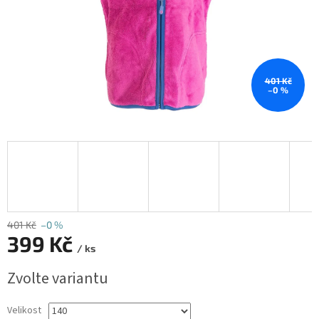
401 Kč
–0 %
401 Kč
–0 %
399 Kč
/ ks
Měrná
Zvolte variantu
cena:
Velikost