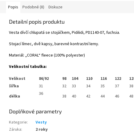
Popis
Podobné (8)
Diskuze
Detailní popis produktu
Vesta dívčí chlupatá se stojáčkem, Pidilidi, PD1140-07, fuchsia.
Stojací límec, dvě kapsy, barevné kontrastní lemy.
Materiál: „CORAL“ fleece (100% polyester)
Velikostní tabulka:
Velikost
86/92
98
104
110
116
122
12
šířka
31
32
33
34
35
37
38
36
délka
38
40
42
44
46
48
Doplňkové parametry
Kategorie
:
Vesty
Záruka
:
2 roky