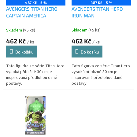
o
487 Kč
–5 %
487 Kč
–5 %
d
AVENGERS TITAN HERO
AVENGERS TITAN HERO
u
CAPTAIN AMERICA
IRON MAN
k
t
Skladem
(>5 ks)
Skladem
(>5 ks)
ů
462 Kč
462 Kč
/ ks
/ ks
Do košíku
Do košíku
Tato figurka ze série Titan Hero
Tato figurka ze série Titan Hero
vysoká přibližně 30 cm je
vysoká přibližně 30 cm je
inspirovaná předlohou dané
inspirovaná předlohou dané
postavy.
postavy.