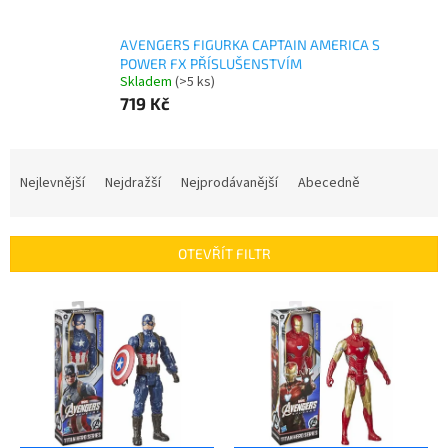
AVENGERS FIGURKA CAPTAIN AMERICA S
POWER FX PŘÍSLUŠENSTVÍM
Skladem
(>5 ks)
719 Kč
Ř
a
Nejlevnější
Nejdražší
Nejprodávanější
Abecedně
z
e
n
OTEVŘÍT FILTR
í
p
V
r
ý
o
p
d
i
u
s
k
p
t
r
ů