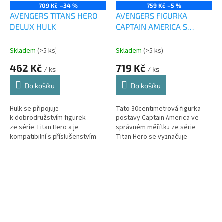
709 Kč
–34 %
759 Kč
–5 %
AVENGERS TITANS HERO
AVENGERS FIGURKA
DELUX HULK
CAPTAIN AMERICA S
POWER FX
PŘÍSLUŠENSTVÍM
Skladem
(>5 ks)
Skladem
(>5 ks)
462 Kč
719 Kč
/ ks
/ ks
Do košíku
Do košíku
Hulk se připojuje
Tato 30centimetrová figurka
k dobrodružstvím figurek
postavy Captain America ve
ze série Titan Hero a je
správném měřítku ze série
kompatibilní s příslušenstvím
Titan Hero se vyznačuje
Titan Hero Blast Gear.
klasickým designem a je
dodávána s příslušenstvím
inspirovaným touto...