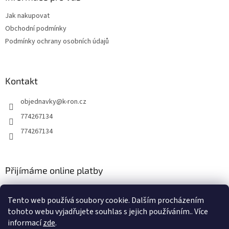
c
t
í
Jak nakupovat
í
p
Obchodní podmínky
r
v
Podmínky ochrany osobních údajů
k
y
v
ý
Kontakt
p
i
objednavky
@
k-ron.cz
s
774267134
u
774267134
Přijímáme online platby
Tento web používá soubory cookie. Dalším procházením
tohoto webu vyjadřujete souhlas s jejich používáním.. Více
informací
zde
.