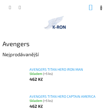
Přejít
NÁKUP
na
obsah
KOŠÍK
Avengers
Nejprodávanější
AVENGERS TITAN HERO IRON MAN
Skladem
(>5 ks)
462 Kč
AVENGERS TITAN HERO CAPTAIN AMERICA
Skladem
(>5 ks)
462 Kč