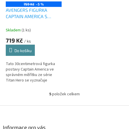
759 Kč
–5 %
AVENGERS FIGURKA
CAPTAIN AMERICA S
POWER FX
PŘÍSLUŠENSTVÍM
Skladem
(1 ks)
719 Kč
/ ks
Do košíku
Tato 30centimetrová figurka
postavy Captain America ve
správném měřítku ze série
Titan Hero se vyznačuje
klasickým designem a je
dodávána s příslušenstvím
5
položek celkem
O
inspirovaným touto...
v
l
Z
á
á
d
p
a
a
Informace pro vás