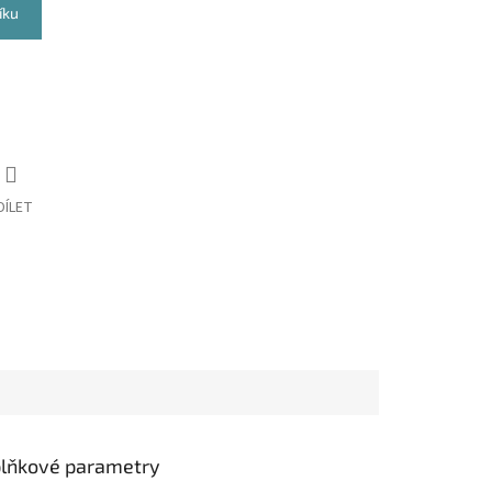
íku
DÍLET
lňkové parametry