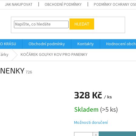
JAK NAKUPOVAT
OBCHODNÍ PODMÍNKY
PODMÍNKY OCHRANY OS
HLEDAT
O KRÁSU
Obchodní podmínky
Kontakty
Hodnocení obc
árky
KOČÁREK GOLFKY KOV PRO PANENKY
ANENKY
726
328 Kč
/ ks
Měrná
Skladem
(>5 ks)
cena:
Možnosti doručení