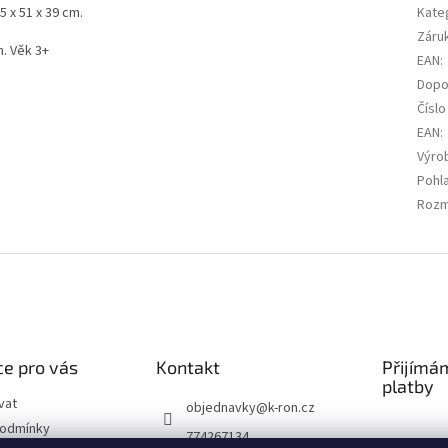
 x 51 x 39 cm.
Kate
Záru
m. Věk 3+
EAN
:
Dopo
Číslo
EAN
:
Výrob
Pohla
Rozm
e pro vás
Kontakt
Přijímá
platby
vat
objednavky
@
k-ron.cz
podmínky
774267134