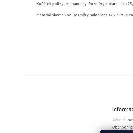
Kočárek golfky pro panenky. Rozměry kočárku cca 25,5
Materiál plast a kov. Rozměry balení cca 17 x 72 x 10 c
Z
á
p
a
t
Informac
í
Jak nakupo
Obchodní 