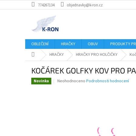
Přejít
774267134
objednavky@k-ron.cz
na
obsah
OBLEČENÍ
HRAČKY
OBUV
PRODUKTY PR
Domů
HRAČKY
HRAČKY PRO HOLČIČKY
Koč
KOČÁREK GOLFKY KOV PRO P
Průměrné
Neohodnoceno
Podrobnosti hodnocení
Novinka
hodnocení
produktu
je
0,0
z
5
hvězdiček.