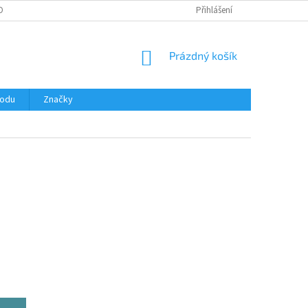
OBNÍCH ÚDAJŮ
Přihlášení
NÁKUPNÍ
Prázdný košík
KOŠÍK
hodu
Značky