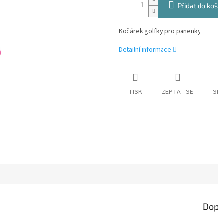
Přidat do koš
Kočárek golfky pro panenky
Detailní informace
TISK
ZEPTAT SE
S
Dop