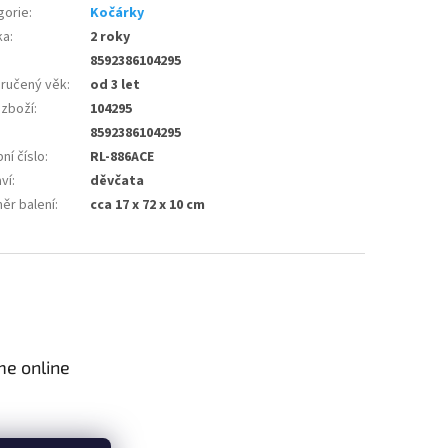
gorie
:
Kočárky
ka
:
2 roky
8592386104295
ručený věk
:
od 3 let
 zboží
:
104295
8592386104295
ní číslo
:
RL-886ACE
ví
:
děvčata
ěr balení
:
cca 17 x 72 x 10 cm
me online