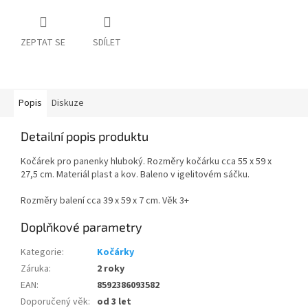
ZEPTAT SE
SDÍLET
Popis
Diskuze
Detailní popis produktu
Kočárek pro panenky hluboký. Rozměry kočárku cca 55 x 59 x
27,5 cm. Materiál plast a kov. Baleno v igelitovém sáčku.
Rozměry balení cca 39 x 59 x 7 cm. Věk 3+
Doplňkové parametry
Kategorie
:
Kočárky
Záruka
:
2 roky
EAN
:
8592386093582
Doporučený věk
:
od 3 let