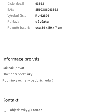
Číslo zboží
:
93582
EAN
:
8592386093582
Výrobní číslo
:
RL-62826
Pohlaví
:
děvčata
Rozměr balení
:
cca 39 x 59 x 7 cm
Z
á
p
a
Informace pro vás
t
Jak nakupovat
í
Obchodní podmínky
Podmínky ochrany osobních údajů
Kontakt
objednavky
@
k-ron.cz