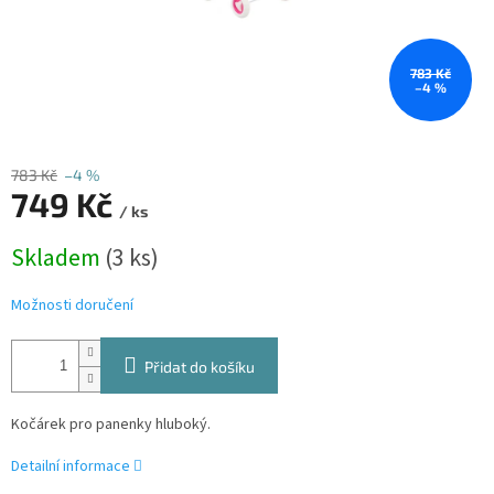
783 Kč
–4 %
783 Kč
–4 %
749 Kč
/ ks
Měrná
Skladem
(3 ks)
cena:
Možnosti doručení
Přidat do košíku
Kočárek pro panenky hluboký.
Detailní informace