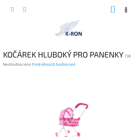
Přejít
NÁKUP
na
obsah
KOŠÍK
KOČÁREK HLUBOKÝ PRO PANENKY
738
Průměrné
Neohodnoceno
Podrobnosti hodnocení
hodnocení
produktu
je
0,0
z
5
hvězdiček.