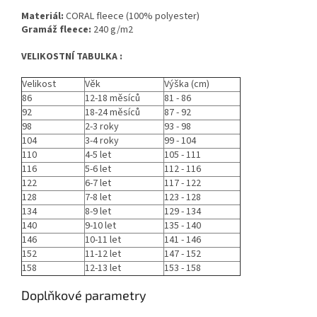
Materiál:
CORAL fleece (100% polyester)
Gramáž fleece:
240 g/m2
VELIKOSTNÍ TABULKA :
Velikost
Věk
Výška (cm)
86
12-18 měsíců
81 - 86
92
18-24 měsíců
87 - 92
98
2-3 roky
93 - 98
104
3-4 roky
99 - 104
110
4-5 let
105 - 111
116
5-6 let
112 - 116
122
6-7 let
117 - 122
128
7-8 let
123 - 128
134
8-9 let
129 - 134
140
9-10 let
135 - 140
146
10-11 let
141 - 146
152
11-12 let
147 - 152
158
12-13 let
153 - 158
Doplňkové parametry