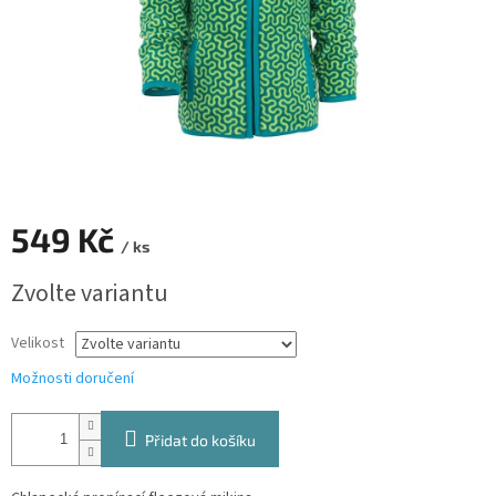
549 Kč
/ ks
Měrná
Zvolte variantu
cena:
Velikost
Možnosti doručení
Přidat do košíku