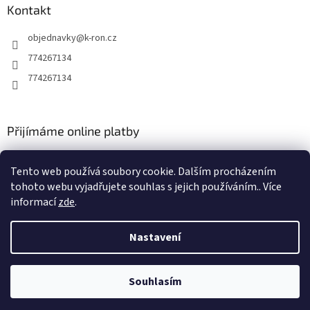
Kontakt
objednavky
@
k-ron.cz
774267134
774267134
Přijímáme online platby
Tento web používá soubory cookie. Dalším procházením
tohoto webu vyjadřujete souhlas s jejich používáním.. Více
informací
zde
.
Vytvořil Shoptet
Nastavení
Copyright 2026
www.k-ron.cz
. Všechna práva vyhrazena.
Upravit
Souhlasím
nastavení cookies