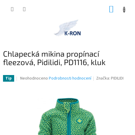
Přejít
NÁKUP
na
obsah
KOŠÍK
Chlapecká mikina propínací
fleezová, Pidilidi, PD1116, kluk
Průměrné
Neohodnoceno
Podrobnosti hodnocení
Značka:
PIDILIDI
Tip
hodnocení
produktu
je
0,0
z
5
hvězdiček.