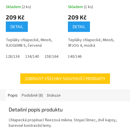
A
A
ČERVENÁ
Skladem
(2 ks)
Skladem
(1 ks)
Průměrné
Průměrné
hodnocení
hodnocení
209 Kč
209 Kč
produktu
produktu
je
je
DETAIL
DETAIL
0,0
0,0
z
z
Tepláky chlapecké, Minoti,
Tepláky chlapecké, Minoti,
5
5
9JOGEMB 5, červená
9FJOG 4, modrá
hvězdiček.
hvězdiček.
128/134
134/140
158/164
140/146
ZOBRAZIT VŠECHNY SOUVISEJÍCÍ PRODUKTY
Popis
Podobné (8)
Diskuze
Detailní popis produktu
Chlapecká propínací fleezová mikina. Stojací límec, dvě kapsy,
barevné kontrastní lemy.