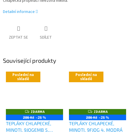
Chlapecká propínací fleezová mikina.
Detailní informace
ZEPTAT SE
SDÍLET
Související produkty
Poslední na
Poslední na
skladě
skladě
ZDARMA
ZDARMA
Z
Z
D
D
286 Kč
–26 %
286 Kč
–26 %
A
A
TEPLÁKY CHLAPECKÉ,
TEPLÁKY CHLAPECKÉ,
R
R
M
M
MINOTI, 9JOGEMB 5,
MINOTI, 9FJOG 4, MODRÁ