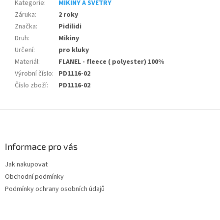
Kategorie
:
MIKINY A SVETRY
Záruka
:
2 roky
Značka
:
Pidilidi
Druh
:
Mikiny
Určení
:
pro kluky
Materiál
:
FLANEL - fleece ( polyester) 100%
Výrobní číslo
:
PD1116-02
Číslo zboží
:
PD1116-02
Z
á
p
a
Informace pro vás
t
Jak nakupovat
í
Obchodní podmínky
Podmínky ochrany osobních údajů