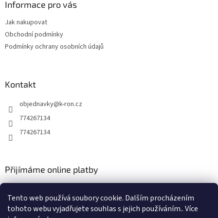
a
Informace pro vás
t
Jak nakupovat
í
Obchodní podmínky
Podmínky ochrany osobních údajů
Kontakt
objednavky
@
k-ron.cz
774267134
774267134
Přijímáme online platby
Tento web používá soubory cookie. Dalším procházením
tohoto webu vyjadřujete souhlas s jejich používáním.. Více