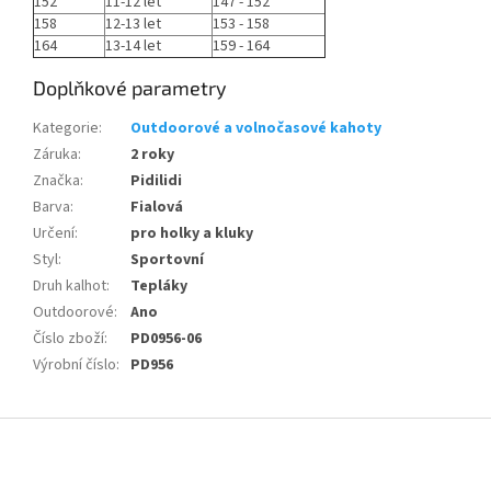
152
11-12 let
147 - 152
158
12-13 let
153 - 158
164
13-14 let
159 - 164
Doplňkové parametry
Kategorie
:
Outdoorové a volnočasové kahoty
Záruka
:
2 roky
Značka
:
Pidilidi
Barva
:
Fialová
Určení
:
pro holky a kluky
Styl
:
Sportovní
Druh kalhot
:
Tepláky
Outdoorové
:
Ano
Číslo zboží
:
PD0956-06
Výrobní číslo
:
PD956
Z
á
p