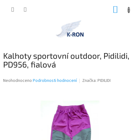
Přejít
NÁKUP
na
obsah
KOŠÍK
Kalhoty sportovní outdoor, Pidilidi,
PD956, fialová
Průměrné
Neohodnoceno
Podrobnosti hodnocení
Značka:
PIDILIDI
hodnocení
produktu
je
0,0
z
5
hvězdiček.