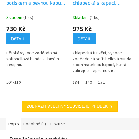
M
potiskem a pevnou kapucí,
chlapecká s kapucí,
R
A
M
Pidilidi, PD1088-03,
Pidilidi, PD1102-02, kluk
A
růžová
Skladem
(1 ks)
Skladem
(1 ks)
730 Kč
975 Kč
DETAIL
DETAIL
Dětská vysoce voděodolná
Chlapecká funkční, vysoce
softshellová bunda v líbivém
voděodolná softshellová bunda
designu.
s odnímatelnou kapucí, která
zahřeje a nepromokne.
104/110
134
140
152
ZOBRAZIT VŠECHNY SOUVISEJÍCÍ PRODUKTY
Popis
Podobné (8)
Diskuze
Detailní popis produktu