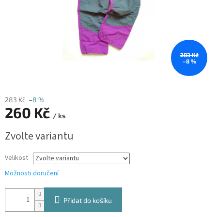
283 Kč
–8 %
283 Kč
–8 %
260 Kč
/ ks
Měrná
Zvolte variantu
cena:
Velikost
Možnosti doručení
Přidat do košíku