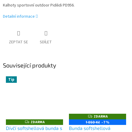
Kalhoty sportovní outdoor Pidilidi PD956.
Detailní informace
ZEPTAT SE
SDÍLET
Související produkty
Tip
ZDARMA
Z
D
ZDARMA
Z
1 050 Kč
–7 %
A
D
Dívčí softshellová bunda s
Bunda softshellová
R
A