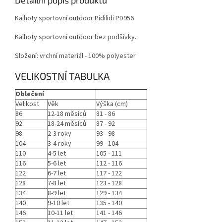
Kalhoty sportovní outdoor Pidilidi PD956
Kalhoty sportovní outdoor bez podšívky.
Složení: vrchní materiál - 100% polyester
VELIKOSTNÍ TABULKA
Oblečení
Velikost
Věk
Výška (cm)
86
12-18 měsíců
81 - 86
92
18-24 měsíců
87 - 92
98
2-3 roky
93 - 98
104
3-4 roky
99 - 104
110
4-5 let
105 - 111
116
5-6 let
112 - 116
122
6-7 let
117 - 122
128
7-8 let
123 - 128
134
8-9 let
129 - 134
140
9-10 let
135 - 140
146
10-11 let
141 - 146