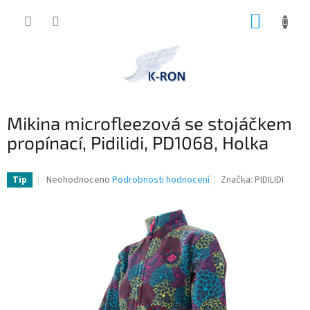
Přejít
NÁKUP
na
obsah
KOŠÍK
Mikina microfleezová se stojáčkem
propínací, Pidilidi, PD1068, Holka
Průměrné
Neohodnoceno
Podrobnosti hodnocení
Značka:
PIDILIDI
Tip
hodnocení
produktu
je
0,0
z
5
hvězdiček.