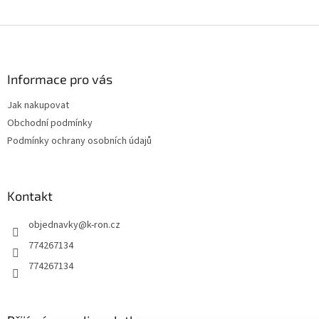
Z
á
p
a
Informace pro vás
t
Jak nakupovat
í
Obchodní podmínky
Podmínky ochrany osobních údajů
Kontakt
objednavky
@
k-ron.cz
774267134
774267134