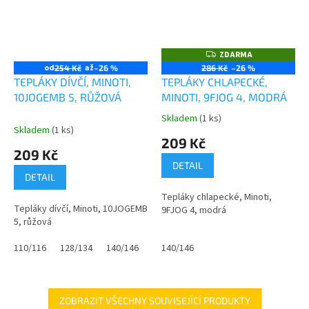
ZDARMA
Z
D
od
až
254 Kč
–26 %
286 Kč
–26 %
A
TEPLÁKY DÍVČÍ, MINOTI,
TEPLÁKY CHLAPECKÉ,
R
M
10JOGEMB 5, RŮŽOVÁ
MINOTI, 9FJOG 4, MODRÁ
A
Skladem
(1 ks)
Průměrné
Skladem
(1 ks)
hodnocení
209 Kč
produktu
209 Kč
je
DETAIL
0,0
DETAIL
z
Tepláky chlapecké, Minoti,
5
Tepláky dívčí, Minoti, 10JOGEMB
9FJOG 4, modrá
hvězdiček.
5, růžová
110/116
128/134
140/146
158/164
140/146
ZOBRAZIT VŠECHNY SOUVISEJÍCÍ PRODUKTY