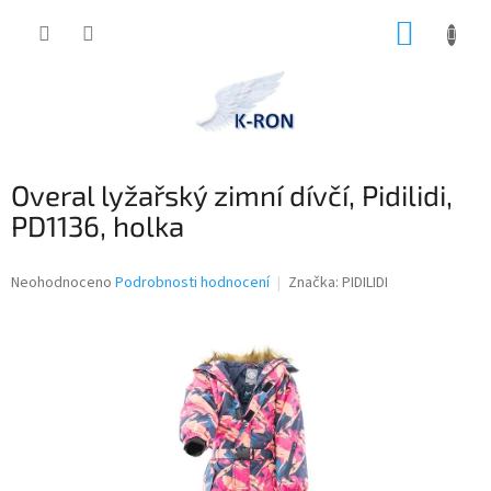
Přejít
NÁKUP
na
obsah
KOŠÍK
Overal lyžařský zimní dívčí, Pidilidi,
PD1136, holka
Průměrné
Neohodnoceno
Podrobnosti hodnocení
Značka:
PIDILIDI
hodnocení
produktu
je
0,0
z
5
hvězdiček.