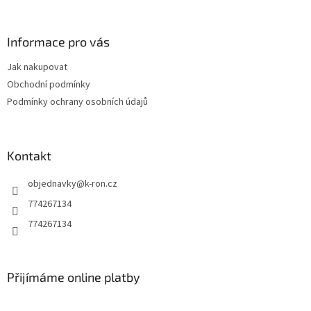
á
p
a
Informace pro vás
t
Jak nakupovat
í
Obchodní podmínky
Podmínky ochrany osobních údajů
Kontakt
objednavky
@
k-ron.cz
774267134
774267134
Přijímáme online platby