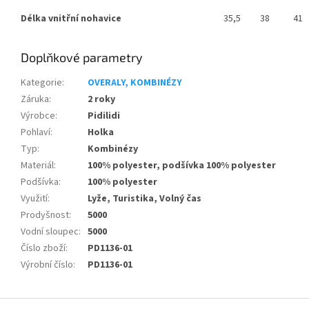
Délka vnitřní nohavice
35,5
38
41
Doplňkové parametry
Kategorie
:
OVERALY, KOMBINÉZY
Záruka
:
2 roky
Výrobce
:
Pidilidi
Pohlaví
:
Holka
Typ
:
Kombinézy
Materiál
:
100% polyester, podšívka 100% polyester
Podšívka
:
100% polyester
Využití
:
Lyže, Turistika, Volný čas
Prodyšnost
:
5000
Vodní sloupec
:
5000
Číslo zboží
:
PD1136-01
Výrobní číslo
:
PD1136-01
Z