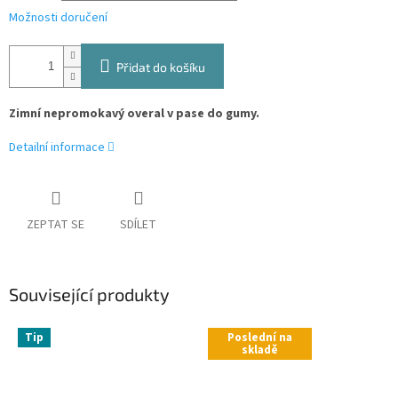
Možnosti doručení
Přidat do košíku
Zimní nepromokavý overal v pase do gumy.
Detailní informace
ZEPTAT SE
SDÍLET
Související produkty
Tip
Poslední na
skladě