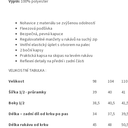
Výplň:
100% polyester
Nohavice z materiálu se zvýšenou odolností
Fleezová podšívka
Bezpečná, pevná kapuce
Regulovatelné manžety u rukávů na suchý zip
Vnitřní elastický úplet s otvorem na palec
2 boční kapsy
Praktická kapsa na skipas na levém rukávu
Reflexní detaily na přední i zadní části
VELIKOSTNÍ TABULKA :
Velikost
98
104
110
Šířka 1/2 - průramky
39
40
41
Boky 1/2
38,5
40,5
41,
Délka – zadní díl od krku po pas
34
37,5
39,
Délka rukávu od krku
45
48
50,