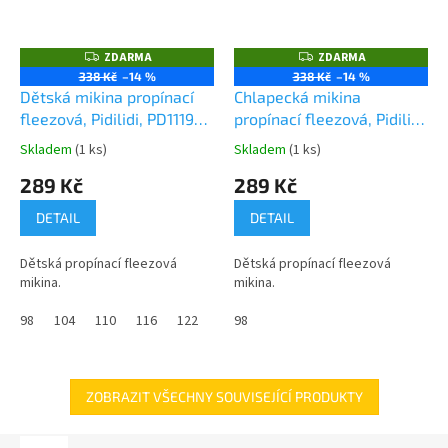
ZDARMA
ZDARMA
Z
Z
D
D
338 Kč
–14 %
338 Kč
–14 %
A
A
Dětská mikina propínací
Chlapecká mikina
R
R
M
M
fleezová, Pidilidi, PD1119-
propínací fleezová, Pidilidi,
A
A
08, červená
PD1119-04, modrá
Skladem
(1 ks)
Skladem
(1 ks)
Průměrné
Průměrné
hodnocení
hodnocení
289 Kč
289 Kč
produktu
produktu
je
je
DETAIL
DETAIL
0,0
0,0
z
z
Dětská propínací fleezová
Dětská propínací fleezová
5
5
mikina.
mikina.
hvězdiček.
hvězdiček.
98
104
110
116
122
128
98
140
146
152
158
ZOBRAZIT VŠECHNY SOUVISEJÍCÍ PRODUKTY