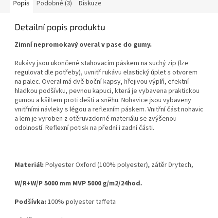
Popis
Podobné (3)
Diskuze
Detailní popis produktu
Zimní nepromokavý overal v pase do gumy.
Rukávy jsou ukončené stahovacím páskem na suchý zip (lze
regulovat dle potřeby), uvnitř rukávu elastický úplet s otvorem
na palec. Overal má dvě boční kapsy, hřejivou výplň, efektní
hladkou podšívku, pevnou kapuci, která je vybavena praktickou
gumou a kšiltem proti dešti a sněhu. Nohavice jsou vybaveny
vnitřními návleky s légou a reflexním páskem. Vnitřní část nohavic
a lem je vyroben z otěruvzdorné materiálu se zvýšenou
odolností. Reflexní potisk na přední i zadní části.
Materiál:
Polyester Oxford (100% polyester), zátěr Drytech,
W/R+W/P 5000 mm MVP 5000 g/m2/24hod.
Podšívka:
100% polyester taffeta